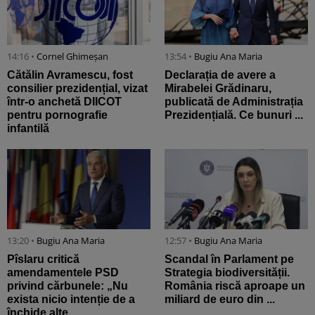
14:16 •
Cornel Ghimeșan
13:54 •
Bugiu ⁠Ana Maria
Cătălin Avramescu, fost
Declarația de avere a
consilier prezidențial, vizat
Mirabelei Grădinaru,
într-o anchetă DIICOT
publicată de Administrația
pentru pornografie
Prezidențială. Ce bunuri ...
infantilă
13:20 •
Bugiu ⁠Ana Maria
12:57 •
Bugiu ⁠Ana Maria
Pîslaru critică
Scandal în Parlament pe
amendamentele PSD
Strategia biodiversității.
privind cărbunele: „Nu
România riscă aproape un
exista nicio intenție de a
miliard de euro din ...
închide alte ...