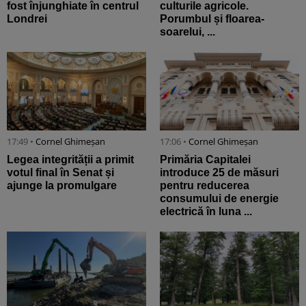
fost înjunghiate în centrul
culturile agricole.
Londrei
Porumbul și floarea-
soarelui, ...
17:49 •
Cornel Ghimeșan
17:06 •
Cornel Ghimeșan
Legea integrității a primit
Primăria Capitalei
votul final în Senat și
introduce 25 de măsuri
ajunge la promulgare
pentru reducerea
consumului de energie
electrică în luna ...