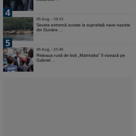
4
05 Aug. - 10:13
Seceta extremă scoate la suprafață nave naziste
din Dunăre ...
5
05 Aug. - 21:46
Rețeaua rusă de boți „Matrioșka” îl vizează pe
Gabriel ...