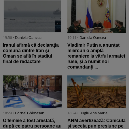
19:56 •
Daniela Oancea
19:11 •
Daniela Oancea
Iranul afirmă că declarația
Vladimir Putin a anunțat
comună dintre Iran și
miercuri o amplă
Oman se află în stadiul
remaniere la vârful armatei
final de redactare
ruse, și a numit noi
comandanți ...
18:29 •
Cornel Ghimeșan
18:24 •
Bugiu ⁠Ana Maria
O femeie a fost arestată,
ANM avertizează: Canicula
după ce patru persoane au
și seceta pun presiune pe