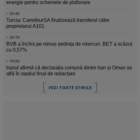
energie pentru schemele de plafonare
20:46
Turcia: CarrefourSA finalizează transferul către
proprietarul A101
20:19
BVB a închis pe minus ședința de miercuri. BET a scăzut
cu 0,57%
19:56
Iranul afirmă că declarația comună dintre Iran și Oman se
află în stadiul final de redactare
VEZI TOATE ȘTIRILE