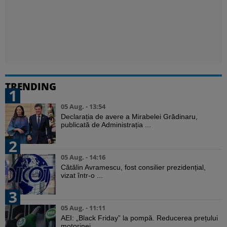
TRENDING
1
05 Aug. - 13:54
Declarația de avere a Mirabelei Grădinaru,
publicată de Administrația ...
2
05 Aug. - 14:16
Cătălin Avramescu, fost consilier prezidențial,
vizat într-o ...
3
05 Aug. - 11:11
AEI: „Black Friday” la pompă. Reducerea prețului
motorinei ...