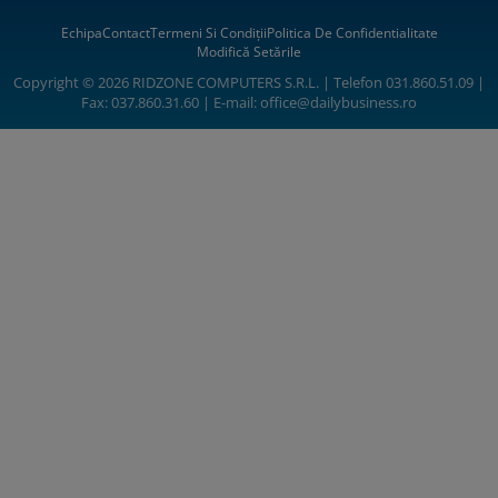
Echipa
Contact
Termeni Si Condiții
Politica De Confidentialitate
Modifică Setările
Copyright © 2026 RIDZONE COMPUTERS S.R.L. | Telefon 031.860.51.09 |
Fax: 037.860.31.60 | E-mail:
office@dailybusiness.ro