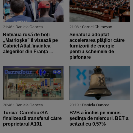
21:46 •
Daniela Oancea
21:08 •
Cornel Ghimeșan
Rețeaua rusă de boți
Senatul a adoptat
„Matrioșka” îl vizează pe
accelerarea plăților către
Gabriel Attal, înaintea
furnizorii de energie
alegerilor din Franța ...
pentru schemele de
plafonare
20:46 •
Daniela Oancea
20:19 •
Daniela Oancea
Turcia: CarrefourSA
BVB a închis pe minus
finalizează transferul către
ședința de miercuri. BET a
proprietarul A101
scăzut cu 0,57%