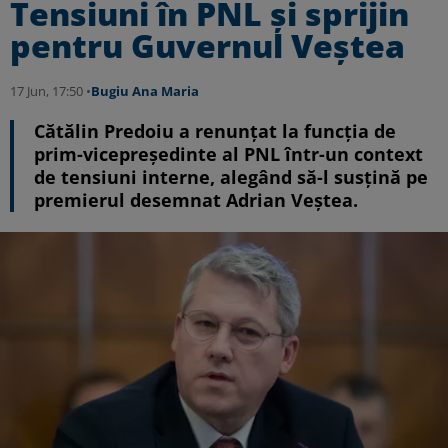
Tensiuni în PNL și sprijin
pentru Guvernul Veștea
17 Jun, 17:50 •
Bugiu ⁠Ana Maria
Cătălin Predoiu a renunțat la funcția de
prim-vicepreședinte al PNL într-un context
de tensiuni interne, alegând să-l susțină pe
premierul desemnat Adrian Veștea.