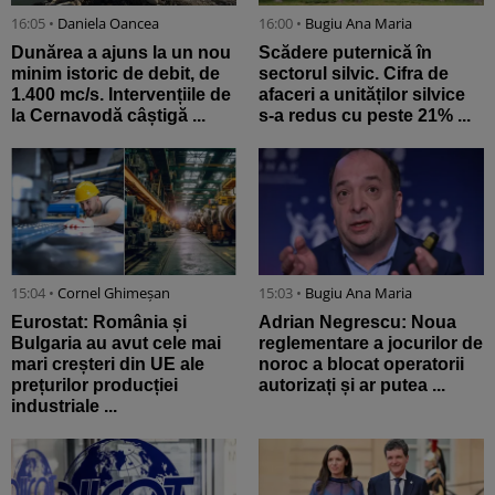
16:05 •
Daniela Oancea
16:00 •
Bugiu ⁠Ana Maria
Dunărea a ajuns la un nou
Scădere puternică în
minim istoric de debit, de
sectorul silvic. Cifra de
1.400 mc/s. Intervențiile de
afaceri a unităților silvice
la Cernavodă câștigă ...
s-a redus cu peste 21% ...
15:04 •
Cornel Ghimeșan
15:03 •
Bugiu ⁠Ana Maria
Eurostat: România și
Adrian Negrescu: Noua
Bulgaria au avut cele mai
reglementare a jocurilor de
mari creșteri din UE ale
noroc a blocat operatorii
prețurilor producției
autorizați și ar putea ...
industriale ...