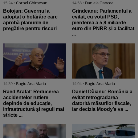
15:24 •
Cornel Ghimeșan
14:58 •
Daniela Oancea
Bolojan: Guvernul a
Grindeanu: Parlamentul a
adoptat o hotărâre care
evitat, cu votul PSD,
aprobă planurile de
pierderea a 5,8 miliarde
pregătire pentru riscuri
euro din PNRR și a facilitat
...
14:39 •
Bugiu ⁠Ana Maria
14:04 •
Bugiu ⁠Ana Maria
Raed Arafat: Reducerea
Daniel Dăianu: România a
accidentelor rutiere
evitat retrogradarea
depinde de educație,
datorită măsurilor fiscale,
infrastructură și reguli mai
iar decizia Moody’s va ...
stricte ...