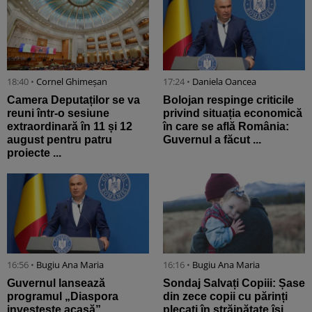
18:40 •
Cornel Ghimeșan
17:24 •
Daniela Oancea
Camera Deputaților se va
Bolojan respinge criticile
reuni într-o sesiune
privind situația economică
extraordinară în 11 și 12
în care se află România:
august pentru patru
Guvernul a făcut ...
proiecte ...
16:56 •
Bugiu ⁠Ana Maria
16:16 •
Bugiu ⁠Ana Maria
Guvernul lansează
Sondaj Salvați Copiii: Șase
programul „Diaspora
din zece copii cu părinți
investește acasă”.
plecați în străinătate își