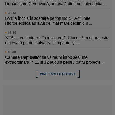
Dunării spre Cernavodă, amânată din nou. Intervenția ...
20:14
BVB a închis în scădere pe toți indicii. Acțiunile
Hidroelectrica au avut cel mai mare declin din ...
19:14
STB a cerut intrarea în insolvență. Ciucu: Procedura este
necesară pentru salvarea companiei și ...
18:40
Camera Deputaților se va reuni într-o sesiune
extraordinară în 11 și 12 august pentru patru proiecte ...
VEZI TOATE ȘTIRILE