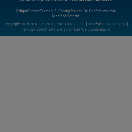
Echipa
Contact
Termeni Si Condiții
Politica De Confidentialitate
Modifică Setările
Copyright © 2026 RIDZONE COMPUTERS S.R.L. | Telefon 031.860.51.09 |
Fax: 037.860.31.60 | E-mail:
office@dailybusiness.ro