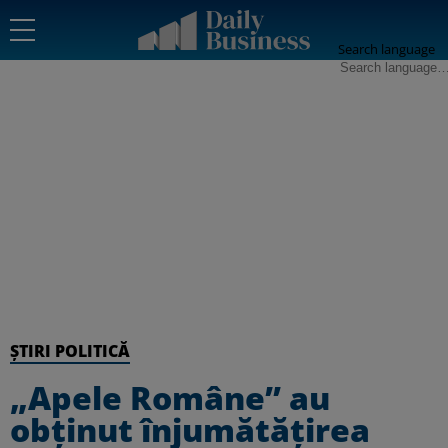
Search language
ȘTIRI POLITICĂ
„Apele Române” au
obţinut înjumătăţirea