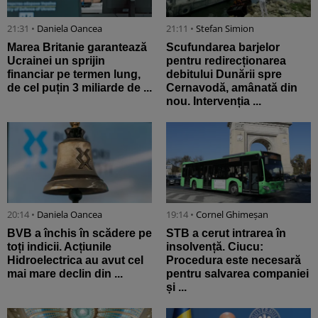
21:31 •
Daniela Oancea
21:11 •
Stefan Simion
Marea Britanie garantează
Scufundarea barjelor
Ucrainei un sprijin
pentru redirecționarea
financiar pe termen lung,
debitului Dunării spre
de cel puțin 3 miliarde de ...
Cernavodă, amânată din
nou. Intervenția ...
20:14 •
Daniela Oancea
19:14 •
Cornel Ghimeșan
BVB a închis în scădere pe
STB a cerut intrarea în
toți indicii. Acțiunile
insolvență. Ciucu:
Hidroelectrica au avut cel
Procedura este necesară
mai mare declin din ...
pentru salvarea companiei
și ...