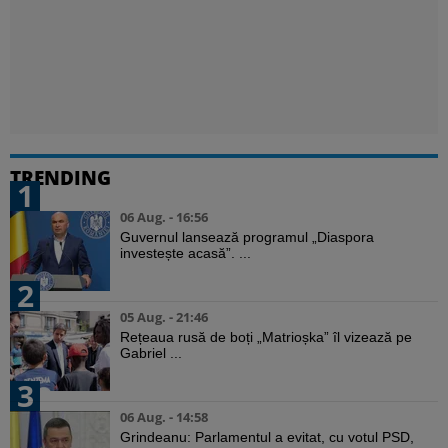
TRENDING
1
06 Aug. - 16:56
Guvernul lansează programul „Diaspora
investește acasă”. ...
2
05 Aug. - 21:46
Rețeaua rusă de boți „Matrioșka” îl vizează pe
Gabriel ...
3
06 Aug. - 14:58
Grindeanu: Parlamentul a evitat, cu votul PSD,