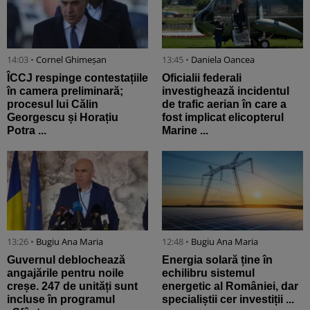
14:03 •
Cornel Ghimeșan
13:45 •
Daniela Oancea
ÎCCJ respinge contestațiile
Oficialii federali
în camera preliminară;
investighează incidentul
procesul lui Călin
de trafic aerian în care a
Georgescu și Horațiu
fost implicat elicopterul
Potra ...
Marine ...
13:26 •
Bugiu ⁠Ana Maria
12:48 •
Bugiu ⁠Ana Maria
Guvernul deblochează
Energia solară ține în
angajările pentru noile
echilibru sistemul
creșe. 247 de unități sunt
energetic al României, dar
incluse în programul
specialiștii cer investiții ...