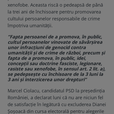
xenofobe. Aceasta riscă o pedeapsă de până
la trei ani de închisoare pentru promovarea
cultului persoanelor responsabile de crime
împotriva umanității.
”Fapta persoanei de a promova, în public,
cultul persoanelor vinovate de săvârșirea
unor infracțiuni de genocid contra
umanității și de crime de război, precum și
fapta de a promova, în public, idei,
concepții sau doctrine fasciste, legionare,
rasiste sau xenofobe, în sensul art. 2 lit. a),
se pedepsește cu închisoare de la 3 luni la
3 ani și interzicerea unor drepturi”
Marcel Ciolacu, candidatul PSD la președinția
României, a declarat luni că nu are niciun fel
de satisfacție în legătură cu excluderea Dianei
Șoșoacă din cursa electorală pentru alegerile