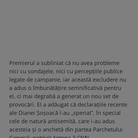
Premierul a subliniat că nu avea probleme
nici cu sondajele, nici cu percepțiile publice
legate de campanie, iar această excludere nu
a adus o îmbunătățire semnificativă pentru
el, ci mai degrabă a generat un nou set de
provocări. El a adăugat că declarațiile recente
ale Dianei Șoșoacă l-au „speriat”, în special
cele de natură antisemită, care i-au adus
acesteia și o anchetă din partea Parchetului
General, potrivit
Antena 3 CNN
.