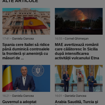
ALTE ARTICOLE
17:41 •
Daniela Oancea
16:55 •
Cornel Ghimeșan
Spania cere Italiei să ridice
MAE avertizează românii
până duminică controalele
care călătoresc în Sicilia
la frontieră și amenință cu
după intensificarea
măsuri de ...
activității vulcanului Etna
16:21 •
Daniela Oancea
16:01 •
Daniela Oancea
Guvernul a adoptat
Arabia Saudită, Turcia şi