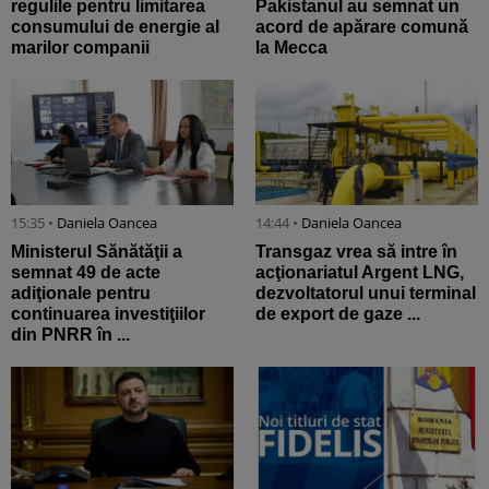
regulile pentru limitarea
Pakistanul au semnat un
consumului de energie al
acord de apărare comună
marilor companii
la Mecca
15:35 •
Daniela Oancea
14:44 •
Daniela Oancea
Ministerul Sănătăţii a
Transgaz vrea să intre în
semnat 49 de acte
acţionariatul Argent LNG,
adiţionale pentru
dezvoltatorul unui terminal
continuarea investiţiilor
de export de gaze ...
din PNRR în ...