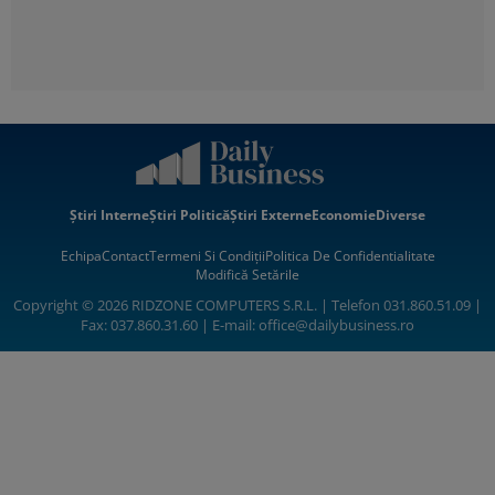
Știri Interne
Știri Politică
Știri Externe
Economie
Diverse
Echipa
Contact
Termeni Si Condiții
Politica De Confidentialitate
Modifică Setările
Copyright © 2026 RIDZONE COMPUTERS S.R.L. | Telefon 031.860.51.09 |
Fax: 037.860.31.60 | E-mail:
office@dailybusiness.ro