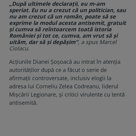
„După ultimele declaraţii, eu m-am
speriat. Eu nu a crezut că un politician, sau
nu am crezut că un român, poate să se
exprime la modul acesta antisemit, gratuit
şi cumva să reîntoarcem toată istoria
României şi tot ce, cumva, am vrut să şi
uităm, dar să şi depăşim”
, a spus Marcel
Ciolacu.
Acțiunile Dianei Șoșoacă au intrat în atenția
autorităților după ce a făcut o serie de
afirmații controversate, inclusiv elogii la
adresa lui Corneliu Zelea Codreanu, liderul
Mișcării Legionare, și critici virulente cu tentă
antisemită.