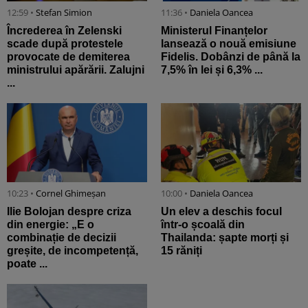
12:59 •
Stefan Simion
11:36 •
Daniela Oancea
Încrederea în Zelenski
Ministerul Finanțelor
scade după protestele
lansează o nouă emisiune
provocate de demiterea
Fidelis. Dobânzi de până la
ministrului apărării. Zalujni
7,5% în lei și 6,3% ...
...
10:23 •
Cornel Ghimeșan
10:00 •
Daniela Oancea
Ilie Bolojan despre criza
Un elev a deschis focul
din energie: „E o
într-o școală din
combinație de decizii
Thailanda: șapte morți și
greșite, de incompetență,
15 răniți
poate ...