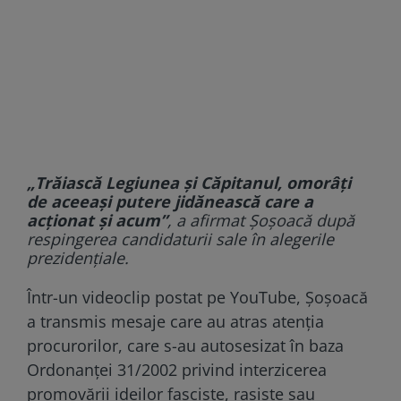
„Trăiască Legiunea şi Căpitanul, omorâţi
de aceeaşi putere jidănească care a
acţionat şi acum”
, a afirmat Şoşoacă după
respingerea candidaturii sale în alegerile
prezidenţiale.
Într-un videoclip postat pe YouTube, Șoșoacă
a transmis mesaje care au atras atenția
procurorilor, care s-au autosesizat în baza
Ordonanței 31/2002 privind interzicerea
promovării ideilor fasciste, rasiste sau