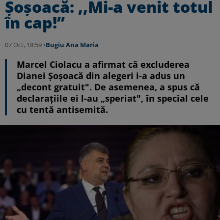
Șoșoacă: ,,Mi-a venit totul
în cap!”
07 Oct, 18:59 •
Bugiu ⁠Ana Maria
Marcel Ciolacu a afirmat că excluderea
Dianei Șoșoacă din alegeri i-a adus un
„decont gratuit". De asemenea, a spus că
declarațiile ei l-au „speriat", în special cele
cu tentă antisemită.