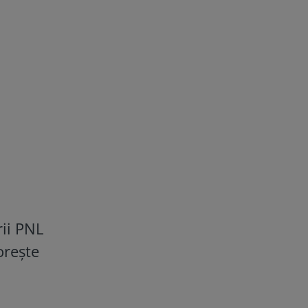
rii PNL
orește
a