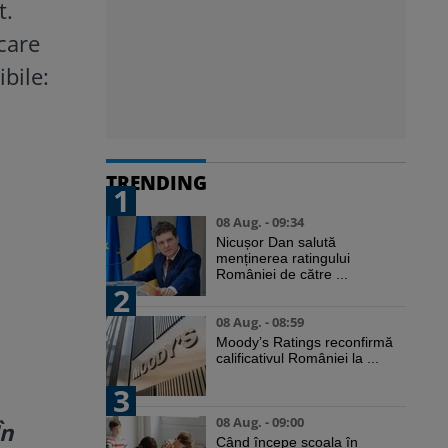
t.
care
bile:
TRENDING
1
08 Aug. - 09:34
Nicușor Dan salută
menținerea ratingului
României de către ...
2
08 Aug. - 08:59
Moody’s Ratings reconfirmă
calificativul României la ...
3
08 Aug. - 09:00
În
Când începe școala în