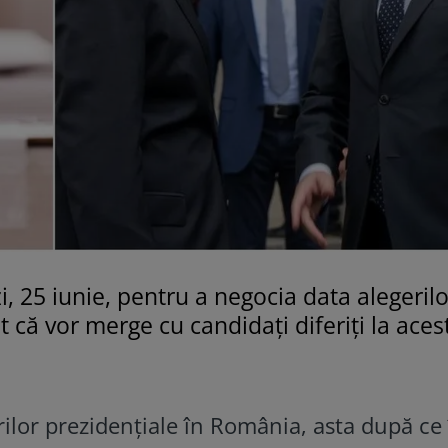
ăzi, 25 iunie, pentru a negocia data alegeril
 că vor merge cu candidați diferiți la aces
rilor prezidențiale în România, asta după ce 