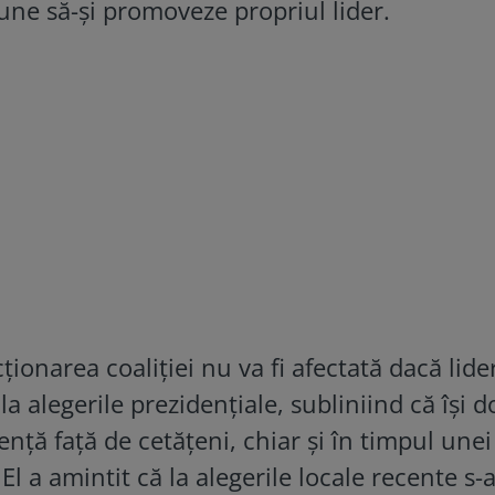
une să-și promoveze propriul lider.
ionarea coaliției nu va fi afectată dacă lide
a alegerile prezidențiale, subliniind că își d
ență față de cetățeni, chiar și în timpul unei
 El a amintit că la alegerile locale recente s-