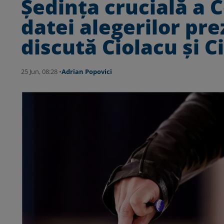
Ședința crucială a C
datei alegerilor pre
discută Ciolacu și C
25 Jun, 08:28 •
Adrian Popovici