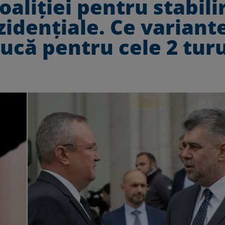
oaliției pentru stabili
zidențiale. Ce variant
iucă pentru cele 2 turu