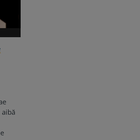
e
ae
 aibă
ce