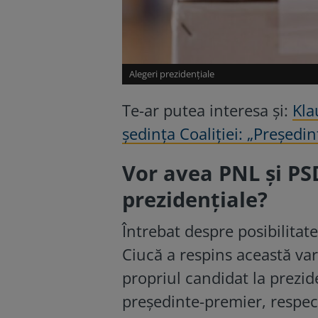
Alegeri prezidențiale
Te-ar putea interesa și:
Kla
ședința Coaliției: „Președin
Vor avea PNL și PS
prezidențiale?
Întrebat despre posibilita
Ciucă a respins această var
propriul candidat la prezi
președinte-premier, respec