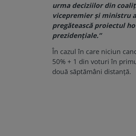
urma deciziilor din coaliț
vicepremier și ministru a
pregătească proiectul hot
prezidențiale.”
În cazul în care niciun can
50% + 1 din voturi în primul
două săptămâni distanță.