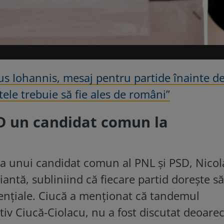
us Iohannis, mesaj pentru partide înainte d
tele trebuie să fie ales de români”
D un candidat comun la
tea unui candidat comun al PNL și PSD, Nicol
iantă, subliniind că fiecare partid dorește să
dențiale. Ciucă a menționat că tandemul
tiv Ciucă-Ciolacu, nu a fost discutat deoare