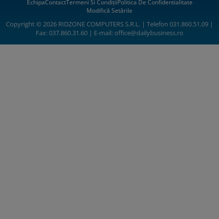
Echipa
Contact
Termeni Si Condiții
Politica De Confidentialitate
Modifică Setările
Copyright © 2026 RIDZONE COMPUTERS S.R.L. | Telefon 031.860.51.09 |
Fax: 037.860.31.60 | E-mail:
office@dailybusiness.ro