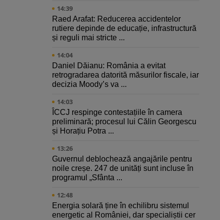
14:39
Raed Arafat: Reducerea accidentelor
rutiere depinde de educație, infrastructură
și reguli mai stricte ...
14:04
Daniel Dăianu: România a evitat
retrogradarea datorită măsurilor fiscale, iar
decizia Moody’s va ...
14:03
ÎCCJ respinge contestațiile în camera
preliminară; procesul lui Călin Georgescu
și Horațiu Potra ...
13:26
Guvernul deblochează angajările pentru
noile creșe. 247 de unități sunt incluse în
programul „Sfânta ...
12:48
Energia solară ține în echilibru sistemul
energetic al României, dar specialiștii cer