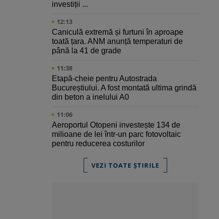
investiții ...
12:13
Caniculă extremă și furtuni în aproape
toată țara. ANM anunță temperaturi de
până la 41 de grade
11:38
Etapă-cheie pentru Autostrada
Bucureștiului. A fost montată ultima grindă
din beton a inelului A0
11:06
Aeroportul Otopeni investește 134 de
milioane de lei într-un parc fotovoltaic
pentru reducerea costurilor
VEZI TOATE ȘTIRILE