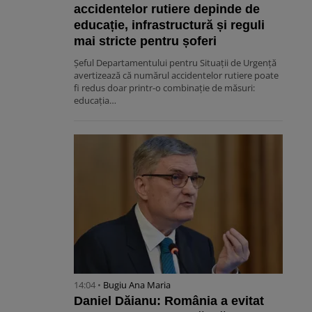
accidentelor rutiere depinde de
educație, infrastructură și reguli
mai stricte pentru șoferi
Șeful Departamentului pentru Situații de Urgență
avertizează că numărul accidentelor rutiere poate
fi redus doar printr-o combinație de măsuri:
educația…
14:04 •
Bugiu ⁠Ana Maria
Daniel Dăianu: România a evitat