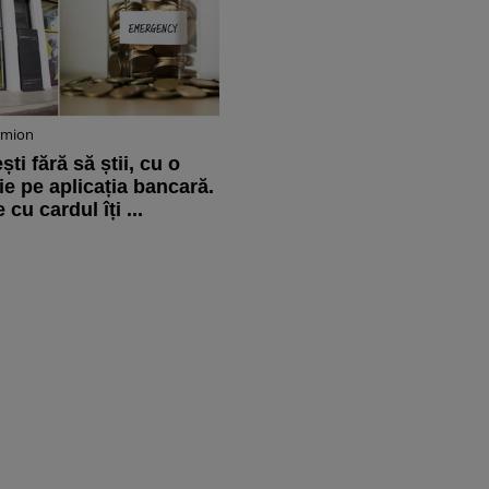
imion
i fără să știi, cu o
ie pe aplicația bancară.
 cu cardul îți ...