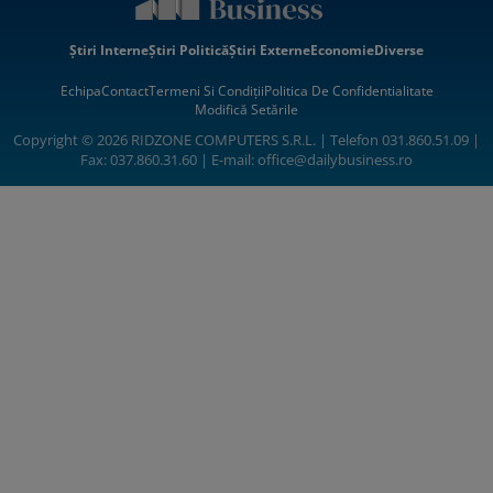
Știri Interne
Știri Politică
Știri Externe
Economie
Diverse
Echipa
Contact
Termeni Si Condiții
Politica De Confidentialitate
Modifică Setările
Copyright © 2026 RIDZONE COMPUTERS S.R.L. | Telefon 031.860.51.09 |
Fax: 037.860.31.60 | E-mail:
office@dailybusiness.ro