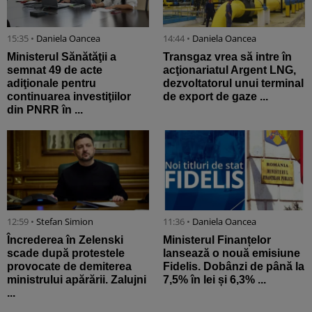
15:35 •
Daniela Oancea
14:44 •
Daniela Oancea
Ministerul Sănătăţii a
Transgaz vrea să intre în
semnat 49 de acte
acţionariatul Argent LNG,
adiţionale pentru
dezvoltatorul unui terminal
continuarea investiţiilor
de export de gaze ...
din PNRR în ...
12:59 •
Stefan Simion
11:36 •
Daniela Oancea
Încrederea în Zelenski
Ministerul Finanțelor
scade după protestele
lansează o nouă emisiune
provocate de demiterea
Fidelis. Dobânzi de până la
ministrului apărării. Zalujni
7,5% în lei și 6,3% ...
...