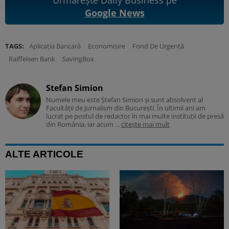
Urmărește Daily Business pe
Google News
TAGS:
Aplicația Bancară
Economisire
Fond De Urgență
Raiffeisen Bank
SavingBox
Stefan Simion
Numele meu este Ștefan Simion și sunt absolvent al
Facultății de Jurnalism din București. În ultimii ani am
lucrat pe postul de redactor în mai multe instituții de presă
din România, iar acum ...
citește mai mult
ALTE ARTICOLE