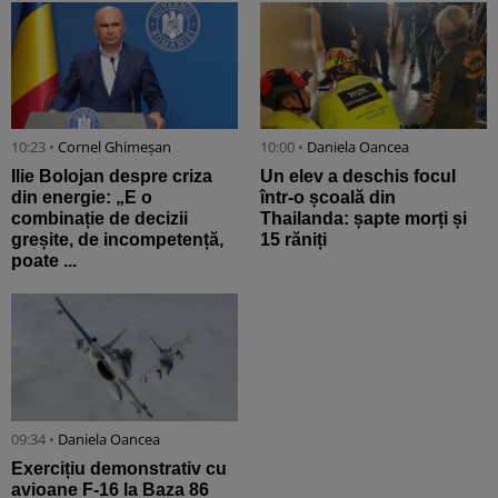
10:23 •
Cornel Ghimeșan
10:00 •
Daniela Oancea
Ilie Bolojan despre criza
Un elev a deschis focul
din energie: „E o
într-o școală din
combinație de decizii
Thailanda: șapte morți și
greșite, de incompetență,
15 răniți
poate ...
09:34 •
Daniela Oancea
Exercițiu demonstrativ cu
avioane F-16 la Baza 86