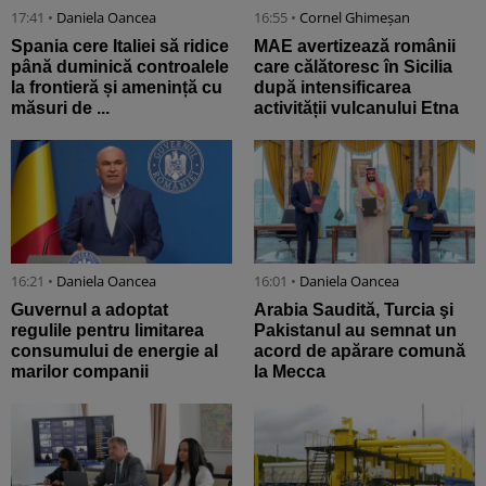
17:41 •
Daniela Oancea
16:55 •
Cornel Ghimeșan
Spania cere Italiei să ridice
MAE avertizează românii
până duminică controalele
care călătoresc în Sicilia
la frontieră și amenință cu
după intensificarea
măsuri de ...
activității vulcanului Etna
16:21 •
Daniela Oancea
16:01 •
Daniela Oancea
Guvernul a adoptat
Arabia Saudită, Turcia şi
regulile pentru limitarea
Pakistanul au semnat un
consumului de energie al
acord de apărare comună
marilor companii
la Mecca