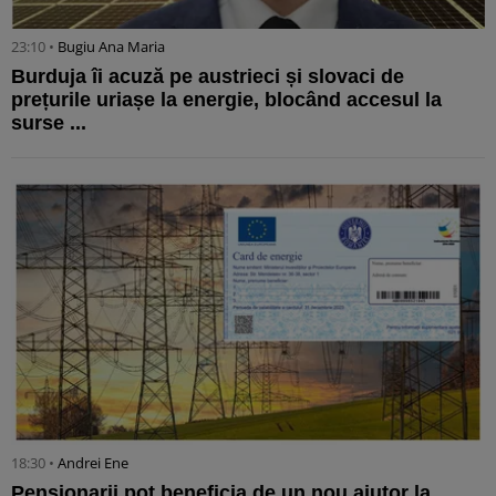
23:10 •
Bugiu ⁠Ana Maria
Burduja îi acuză pe austrieci și slovaci de
prețurile uriașe la energie, blocând accesul la
surse ...
18:30 •
Andrei Ene
Pensionarii pot beneficia de un nou ajutor la