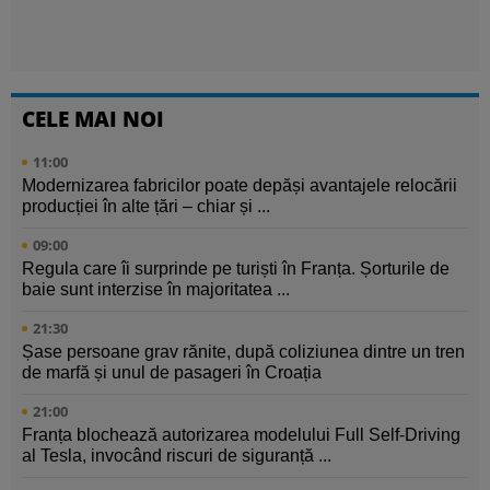
CELE MAI NOI
11:00
Modernizarea fabricilor poate depăși avantajele relocării
producției în alte țări – chiar și ...
09:00
Regula care îi surprinde pe turiști în Franța. Șorturile de
baie sunt interzise în majoritatea ...
21:30
Șase persoane grav rănite, după coliziunea dintre un tren
de marfă și unul de pasageri în Croația
21:00
Franța blochează autorizarea modelului Full Self-Driving
al Tesla, invocând riscuri de siguranță ...