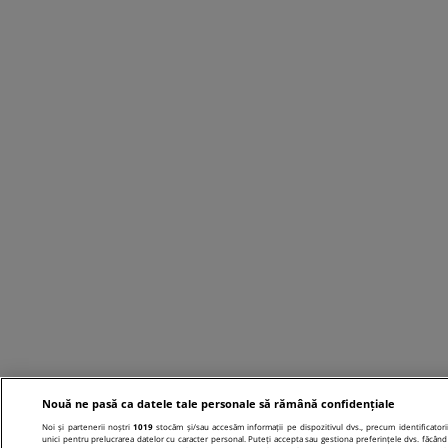
Nouă ne pasă ca datele tale personale să rămână confidențiale
Noi și partenerii noștri
1019
stocăm și/sau accesăm informații pe dispozitivul dvs., precum identificatori
unici pentru prelucrarea datelor cu caracter personal. Puteți accepta sau gestiona preferințele dvs. făcând 