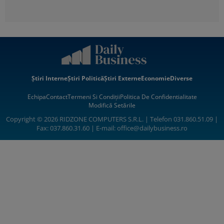
Știri Interne
Știri Politică
Știri Externe
Economie
Diverse
Echipa
Contact
Termeni Si Condiții
Politica De Confidentialitate
Modifică Setările
Copyright © 2026 RIDZONE COMPUTERS S.R.L. | Telefon 031.860.51.09 |
Fax: 037.860.31.60 | E-mail:
office@dailybusiness.ro