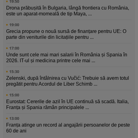
19:50
Drona prăbușită în Bulgaria, lângă frontiera cu România,
este un aparat-momeală de tip Maya, ...
19:00
Grecia propune o nouă sursă de finanțare pentru UE: O
parte din veniturile din licitațiile pentru ...
17:00
Unde sunt cele mai mari salarii în România și Spania în
2026. IT-ul și medicina printre cele mai ...
15:30
Zelenski, după întâlnirea cu Vučić: Trebuie să avem totul
pregătit pentru Acordul de Liber Schimb ...
15:00
Eurostat: Cererile de azil în UE continuă să scadă. Italia,
Franța și Spania rămân principalele ...
13:00
Franța atinge un record al angajării persoanelor de peste
60 de ani