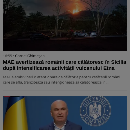
16:55 •
Cornel Ghimeșan
MAE avertizează românii care călătoresc în Sicilia
după intensificarea activității vulcanului Etna
MAE a emis vineri o atenționare de călătorie pentru cetățenii români
care se află, tranzitează sau intenționează să călătorească în…