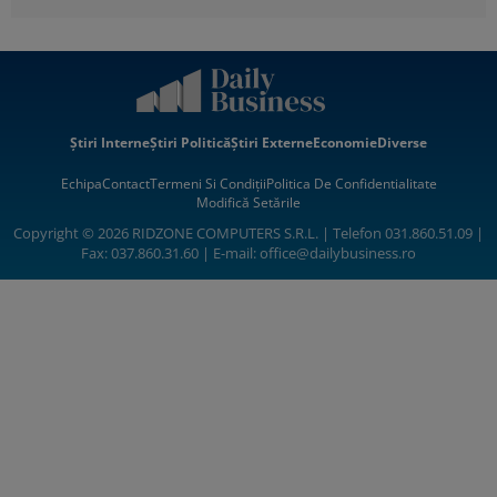
Știri Interne
Știri Politică
Știri Externe
Economie
Diverse
Echipa
Contact
Termeni Si Condiții
Politica De Confidentialitate
Modifică Setările
Copyright © 2026 RIDZONE COMPUTERS S.R.L. | Telefon 031.860.51.09 |
Fax: 037.860.31.60 | E-mail:
office@dailybusiness.ro