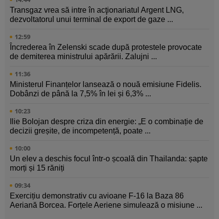
Transgaz vrea să intre în acţionariatul Argent LNG,
dezvoltatorul unui terminal de export de gaze ...
12:59
Încrederea în Zelenski scade după protestele provocate
de demiterea ministrului apărării. Zalujni ...
11:36
Ministerul Finanțelor lansează o nouă emisiune Fidelis.
Dobânzi de până la 7,5% în lei și 6,3% ...
10:23
Ilie Bolojan despre criza din energie: „E o combinație de
decizii greșite, de incompetență, poate ...
10:00
Un elev a deschis focul într-o școală din Thailanda: șapte
morți și 15 răniți
09:34
Exercițiu demonstrativ cu avioane F-16 la Baza 86
Aeriană Borcea. Forțele Aeriene simulează o misiune ...