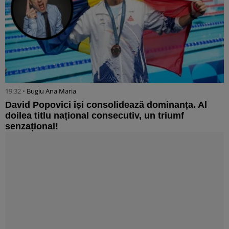
19:32 •
Bugiu ⁠Ana Maria
David Popovici își consolidează dominanța. Al
doilea titlu național consecutiv, un triumf
senzațional!