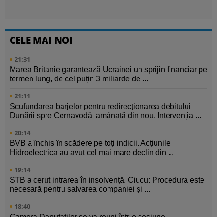
CELE MAI NOI
21:31
Marea Britanie garantează Ucrainei un sprijin financiar pe
termen lung, de cel puțin 3 miliarde de ...
21:11
Scufundarea barjelor pentru redirecționarea debitului
Dunării spre Cernavodă, amânată din nou. Intervenția ...
20:14
BVB a închis în scădere pe toți indicii. Acțiunile
Hidroelectrica au avut cel mai mare declin din ...
19:14
STB a cerut intrarea în insolvență. Ciucu: Procedura este
necesară pentru salvarea companiei și ...
18:40
Camera Deputaților se va reuni într-o sesiune