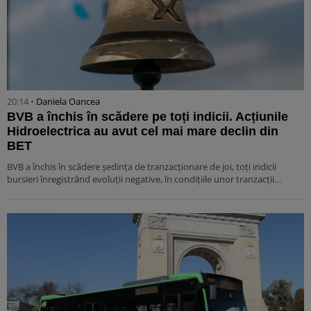
20:14 •
Daniela Oancea
BVB a închis în scădere pe toți indicii. Acțiunile
Hidroelectrica au avut cel mai mare declin din
BET
BVB a închis în scădere ședința de tranzacționare de joi, toți indicii
bursieri înregistrând evoluții negative, în condițiile unor tranzacții…