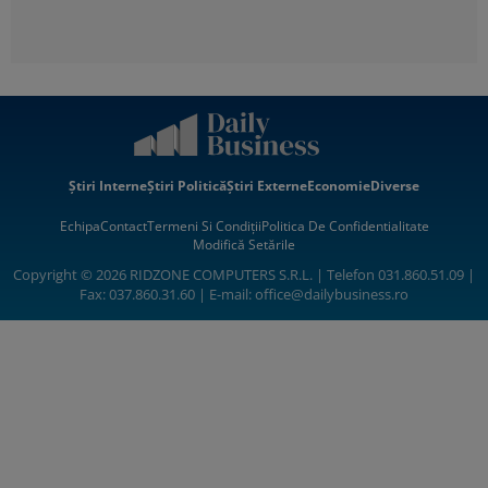
Știri Interne
Știri Politică
Știri Externe
Economie
Diverse
Echipa
Contact
Termeni Si Condiții
Politica De Confidentialitate
Modifică Setările
Copyright © 2026 RIDZONE COMPUTERS S.R.L. | Telefon 031.860.51.09 |
Fax: 037.860.31.60 | E-mail:
office@dailybusiness.ro