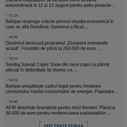
extraordinară în 11 și 12 august pentru patru proiecte ...
17:24
Bolojan respinge criticile privind situația economică în
care se află România: Guvernul a făcut ...
16:56
Guvernul lansează programul „Diaspora investește
acasă”. Finanțări de până la 200.000 de euro ...
16:16
Sondaj Salvați Copiii: Șase din zece copii cu părinți
plecați în străinătate își doresc ca ...
16:14
Bolojan pregătește cadrul legal pentru limitarea
consumului marilor consumatori de energie. Populația ...
15:49
AFIR deschide finanțările pentru micii fermieri. Până la
50.000 de euro pentru modernizarea exploatațiilor ...
VEZI TOATE ȘTIRILE