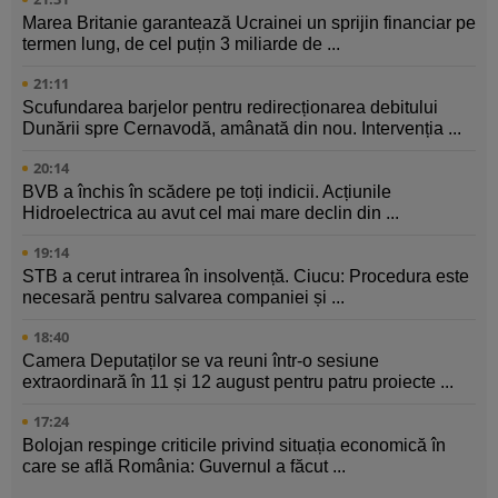
Marea Britanie garantează Ucrainei un sprijin financiar pe
termen lung, de cel puțin 3 miliarde de ...
21:11
Scufundarea barjelor pentru redirecționarea debitului
Dunării spre Cernavodă, amânată din nou. Intervenția ...
20:14
BVB a închis în scădere pe toți indicii. Acțiunile
Hidroelectrica au avut cel mai mare declin din ...
19:14
STB a cerut intrarea în insolvență. Ciucu: Procedura este
necesară pentru salvarea companiei și ...
18:40
Camera Deputaților se va reuni într-o sesiune
extraordinară în 11 și 12 august pentru patru proiecte ...
17:24
Bolojan respinge criticile privind situația economică în
care se află România: Guvernul a făcut ...