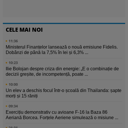
CELE MAI NOI
11:36
Ministerul Finanțelor lansează o nouă emisiune Fidelis.
Dobânzi de până la 7,5% în lei și 6,3% ...
10:23
Ilie Bolojan despre criza din energie: „E o combinație de
decizii greșite, de incompetență, poate ...
10:00
Un elev a deschis focul într-o școală din Thailanda: șapte
morți și 15 răniți
09:34
Exercițiu demonstrativ cu avioane F-16 la Baza 86
Aeriană Borcea. Forțele Aeriene simulează o misiune ...
21:31