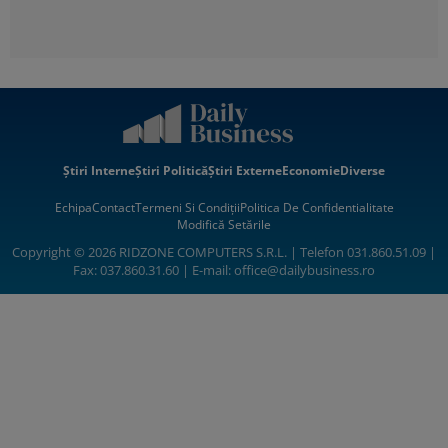
Știri Interne
Știri Politică
Știri Externe
Economie
Diverse
Echipa
Contact
Termeni Si Condiții
Politica De Confidentialitate
Modifică Setările
Copyright © 2026 RIDZONE COMPUTERS S.R.L. | Telefon 031.860.51.09 |
Fax: 037.860.31.60 | E-mail:
office@dailybusiness.ro