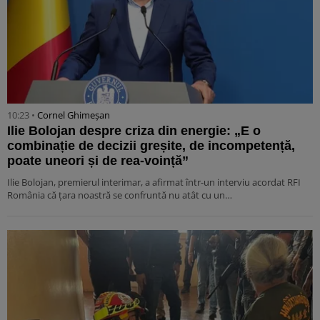
10:23 •
Cornel Ghimeșan
Ilie Bolojan despre criza din energie: „E o
combinație de decizii greșite, de incompetență,
poate uneori și de rea-voință”
Ilie Bolojan, premierul interimar, a afirmat într-un interviu acordat RFI
România că țara noastră se confruntă nu atât cu un…