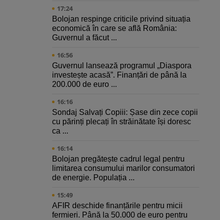
17:24
Bolojan respinge criticile privind situația
economică în care se află România:
Guvernul a făcut ...
16:56
Guvernul lansează programul „Diaspora
investește acasă”. Finanțări de până la
200.000 de euro ...
16:16
Sondaj Salvați Copiii: Șase din zece copii
cu părinți plecați în străinătate își doresc
ca ...
16:14
Bolojan pregătește cadrul legal pentru
limitarea consumului marilor consumatori
de energie. Populația ...
15:49
AFIR deschide finanțările pentru micii
fermieri. Până la 50.000 de euro pentru