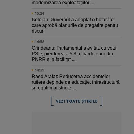
modernizarea exploatațiilor ...
15:24
Bolojan: Guvernul a adoptat o hotărâre
care aprobă planurile de pregătire pentru
riscuri
14:58
Grindeanu: Parlamentul a evitat, cu votul
PSD, pierderea a 5,8 miliarde euro din
PNRR și a facilitat ...
14:39
Raed Arafat: Reducerea accidentelor
rutiere depinde de educație, infrastructură
și reguli mai stricte ...
VEZI TOATE ȘTIRILE