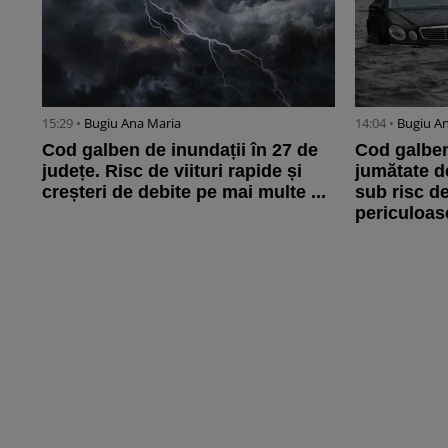
15:29 •
Bugiu ⁠Ana Maria
14:04 •
Bugiu ⁠A
Cod galben de inundații în 27 de
Cod galben
județe. Risc de viituri rapide și
jumătate de
creșteri de debite pe mai multe ...
sub risc de 
periculoase