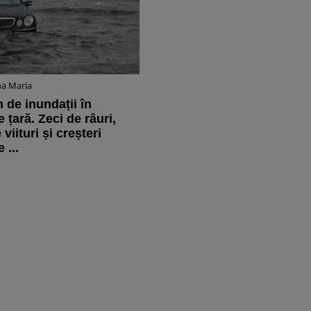
na Maria
 de inundații în
 țară. Zeci de râuri,
viituri și creșteri
 ...