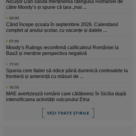
Nicușor Dan salută menținerea ratingului României de
către Moody’s și spune că țara „mai ...
09:00
Când începe școala în septembrie 2026. Calendarul
complet al anului școlar, cu vacanțe și datele ...
07:00
Moody’s Ratings reconfirmă calificativul României la
Baa3 și menține perspectiva negativă
17:41
Spania cere Italiei să ridice până duminică controalele la
frontieră și amenință cu măsuri de ...
16:55
MAE avertizează românii care călătoresc în Sicilia după
intensificarea activității vulcanului Etna
VEZI TOATE ȘTIRILE