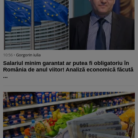
10:56 •
Gorgorin iulia
Salariul minim garantat ar putea fi obligatoriu în
România de anul viitor! Analiză economică făcută
...