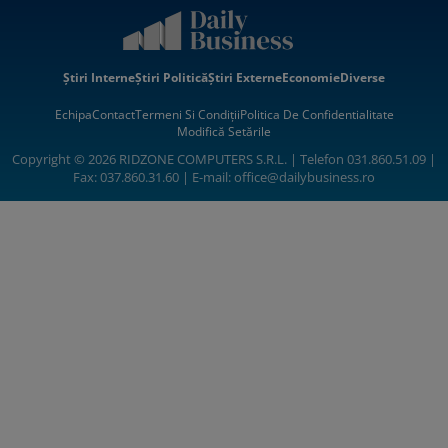
Știri Interne
Știri Politică
Știri Externe
Economie
Diverse
Echipa
Contact
Termeni Si Condiții
Politica De Confidentialitate
Modifică Setările
Copyright © 2026 RIDZONE COMPUTERS S.R.L. | Telefon 031.860.51.09 |
Fax: 037.860.31.60 | E-mail:
office@dailybusiness.ro