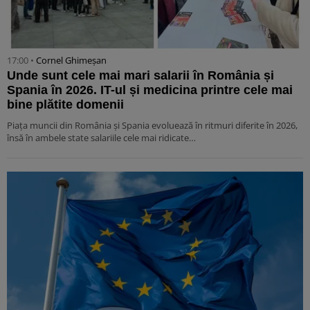
17:00 •
Cornel Ghimeșan
Unde sunt cele mai mari salarii în România și
Spania în 2026. IT-ul și medicina printre cele mai
bine plătite domenii
Piața muncii din România și Spania evoluează în ritmuri diferite în 2026,
însă în ambele state salariile cele mai ridicate…