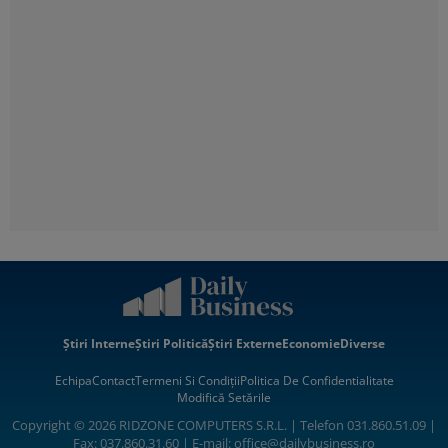
Știri Interne
Știri Politică
Știri Externe
Economie
Diverse
Echipa
Contact
Termeni Si Condiții
Politica De Confidentialitate
Modifică Setările
Copyright © 2026 RIDZONE COMPUTERS S.R.L. | Telefon 031.860.51.09 |
Fax: 037.860.31.60 | E-mail:
office@dailybusiness.ro