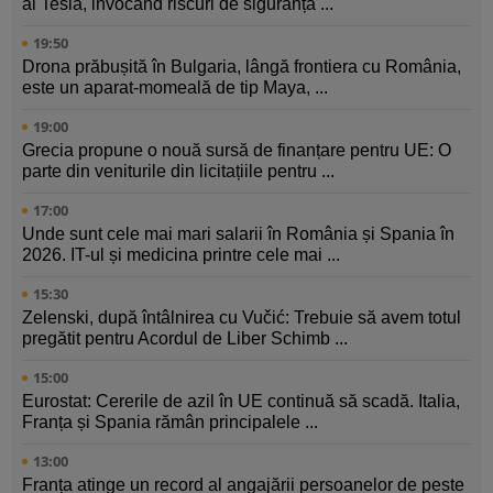
al Tesla, invocând riscuri de siguranță ...
19:50
Drona prăbușită în Bulgaria, lângă frontiera cu România,
este un aparat-momeală de tip Maya, ...
19:00
Grecia propune o nouă sursă de finanțare pentru UE: O
parte din veniturile din licitațiile pentru ...
17:00
Unde sunt cele mai mari salarii în România și Spania în
2026. IT-ul și medicina printre cele mai ...
15:30
Zelenski, după întâlnirea cu Vučić: Trebuie să avem totul
pregătit pentru Acordul de Liber Schimb ...
15:00
Eurostat: Cererile de azil în UE continuă să scadă. Italia,
Franța și Spania rămân principalele ...
13:00
Franța atinge un record al angajării persoanelor de peste