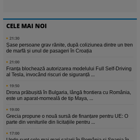
CELE MAI NOI
21:30
Șase persoane grav rănite, după coliziunea dintre un tren
de marfă și unul de pasageri în Croația
21:00
Franța blochează autorizarea modelului Full Self-Driving
al Tesla, invocând riscuri de siguranță ...
19:50
Drona prăbușită în Bulgaria, lângă frontiera cu România,
este un aparat-momeală de tip Maya, ...
19:00
Grecia propune o nouă sursă de finanțare pentru UE: O
parte din veniturile din licitațiile pentru ...
17:00
Unde sunt cele mai mari salarii în România și Spania în