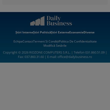
Știri Interne
Știri Politică
Știri Externe
Economie
Diverse
Echipa
Contact
Termeni Si Condiții
Politica De Confidentialitate
Modifică Setările
Copyright © 2026 RIDZONE COMPUTERS S.R.L. | Telefon 031.860.51.09 |
Fax: 037.860.31.60 | E-mail:
office@dailybusiness.ro