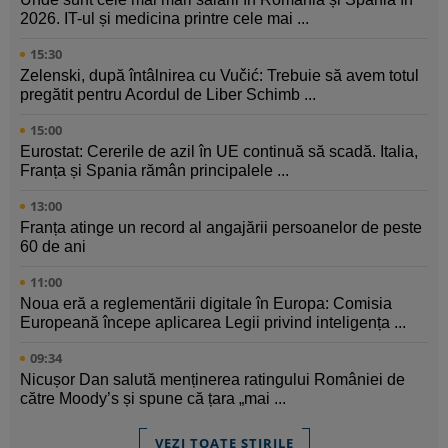
2026. IT-ul și medicina printre cele mai ...
15:30
Zelenski, după întâlnirea cu Vučić: Trebuie să avem totul
pregătit pentru Acordul de Liber Schimb ...
15:00
Eurostat: Cererile de azil în UE continuă să scadă. Italia,
Franța și Spania rămân principalele ...
13:00
Franța atinge un record al angajării persoanelor de peste
60 de ani
11:00
Noua eră a reglementării digitale în Europa: Comisia
Europeană începe aplicarea Legii privind inteligența ...
09:34
Nicușor Dan salută menținerea ratingului României de
către Moody’s și spune că țara „mai ...
VEZI TOATE ȘTIRILE