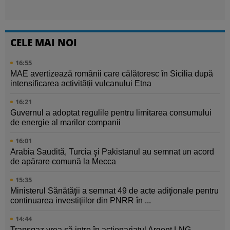
CELE MAI NOI
16:55
MAE avertizează românii care călătoresc în Sicilia după
intensificarea activității vulcanului Etna
16:21
Guvernul a adoptat regulile pentru limitarea consumului
de energie al marilor companii
16:01
Arabia Saudită, Turcia şi Pakistanul au semnat un acord
de apărare comună la Mecca
15:35
Ministerul Sănătăţii a semnat 49 de acte adiţionale pentru
continuarea investiţiilor din PNRR în ...
14:44
Transgaz vrea să intre în acţionariatul Argent LNG,