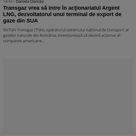
14:44 •
Daniela Oancea
Transgaz vrea să intre în acţionariatul Argent
LNG, dezvoltatorul unui terminal de export de
gaze din SUA
SNTGN Transgaz (TGN), operatorul sistemului naţional de transport al
gazelor naturale din România, intenţionează să devină acţionar al
companiei americane…