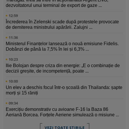
dezvoltatorul unui terminal de export de gaze ...
12:59
Încrederea în Zelenski scade după protestele provocate
de demiterea ministrului apărării. Zalujni ...
11:36
Ministerul Finanțelor lansează o nouă emisiune Fidelis.
Dobânzi de până la 7,5% în lei și 6,3% ...
10:23
Ilie Bolojan despre criza din energie: „E o combinație de
decizii greșite, de incompetență, poate ...
10:00
Un elev a deschis focul într-o școală din Thailanda: șapte
morți și 15 răniți
09:34
Exercițiu demonstrativ cu avioane F-16 la Baza 86
Aeriană Borcea. Forțele Aeriene simulează o misiune ...
VEZI TOATE ȘTIRILE