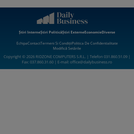
Știri Interne
Știri Politică
Știri Externe
Economie
Diverse
Echipa
Contact
Termeni Si Condiții
Politica De Confidentialitate
Modifică Setările
Copyright © 2026 RIDZONE COMPUTERS S.R.L. | Telefon 031.860.51.09 |
Fax: 037.860.31.60 | E-mail:
office@dailybusiness.ro