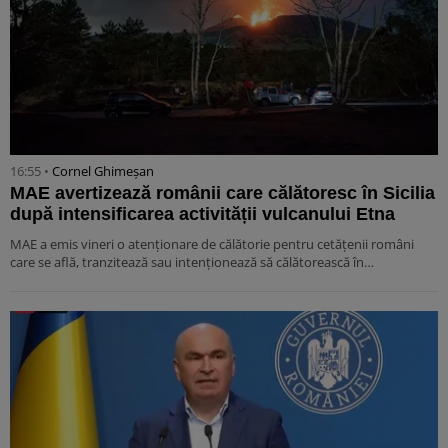
16:55 •
Cornel Ghimeșan
MAE avertizează românii care călătoresc în Sicilia
după intensificarea activității vulcanului Etna
MAE a emis vineri o atenționare de călătorie pentru cetățenii români
care se află, tranzitează sau intenționează să călătorească în…