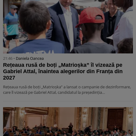
21:46 •
Daniela Oancea
Rețeaua rusă de boți „Matrioșka” îl vizează pe
Gabriel Attal, înaintea alegerilor din Franța din
2027
Rețeaua rusă de boți „Matrioșka” a lansat o campanie de dezinformare,
care îl vizează pe Gabriel Attal, candidatul la președinția…