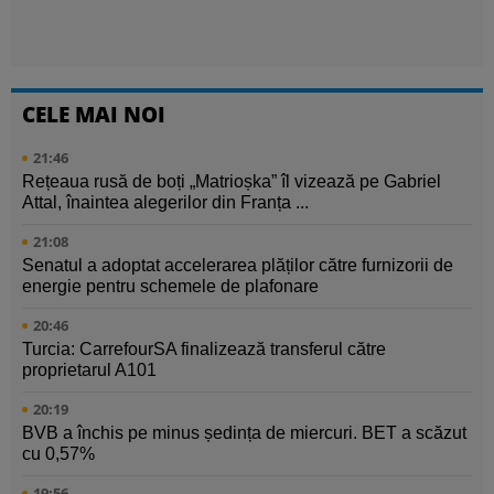
CELE MAI NOI
21:46
Rețeaua rusă de boți „Matrioșka” îl vizează pe Gabriel
Attal, înaintea alegerilor din Franța ...
21:08
Senatul a adoptat accelerarea plăților către furnizorii de
energie pentru schemele de plafonare
20:46
Turcia: CarrefourSA finalizează transferul către
proprietarul A101
20:19
BVB a închis pe minus ședința de miercuri. BET a scăzut
cu 0,57%
19:56