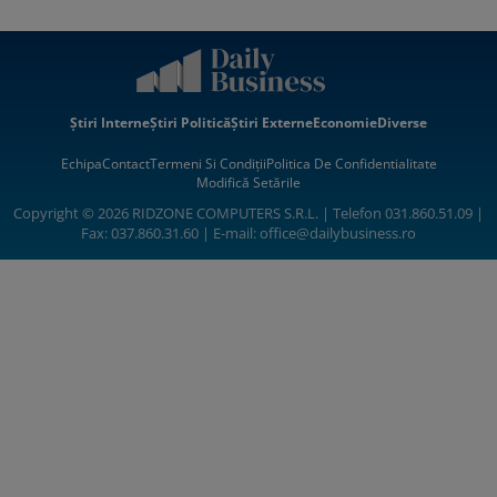
Știri Interne
Știri Politică
Știri Externe
Economie
Diverse
Echipa
Contact
Termeni Si Condiții
Politica De Confidentialitate
Modifică Setările
Copyright © 2026 RIDZONE COMPUTERS S.R.L. | Telefon 031.860.51.09 |
Fax: 037.860.31.60 | E-mail:
office@dailybusiness.ro