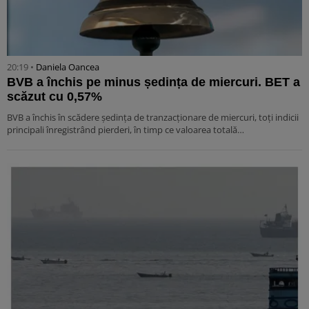
20:19 •
Daniela Oancea
BVB a închis pe minus ședința de miercuri. BET a
scăzut cu 0,57%
BVB a închis în scădere ședința de tranzacționare de miercuri, toți indicii
principali înregistrând pierderi, în timp ce valoarea totală…