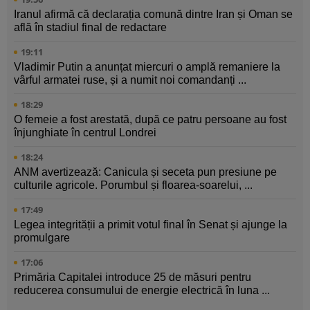
Iranul afirmă că declarația comună dintre Iran și Oman se
află în stadiul final de redactare
19:11
Vladimir Putin a anunțat miercuri o amplă remaniere la
vârful armatei ruse, și a numit noi comandanți ...
18:29
O femeie a fost arestată, după ce patru persoane au fost
înjunghiate în centrul Londrei
18:24
ANM avertizează: Canicula și seceta pun presiune pe
culturile agricole. Porumbul și floarea-soarelui, ...
17:49
Legea integrității a primit votul final în Senat și ajunge la
promulgare
17:06
Primăria Capitalei introduce 25 de măsuri pentru
reducerea consumului de energie electrică în luna ...