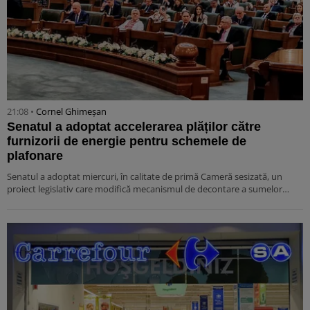
21:08 •
Cornel Ghimeșan
Senatul a adoptat accelerarea plăților către
furnizorii de energie pentru schemele de
plafonare
Senatul a adoptat miercuri, în calitate de primă Cameră sesizată, un
proiect legislativ care modifică mecanismul de decontare a sumelor…