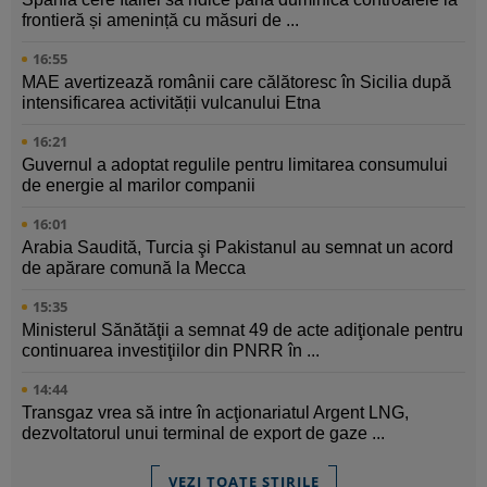
frontieră și amenință cu măsuri de ...
16:55
MAE avertizează românii care călătoresc în Sicilia după
intensificarea activității vulcanului Etna
16:21
Guvernul a adoptat regulile pentru limitarea consumului
de energie al marilor companii
16:01
Arabia Saudită, Turcia şi Pakistanul au semnat un acord
de apărare comună la Mecca
15:35
Ministerul Sănătăţii a semnat 49 de acte adiţionale pentru
continuarea investiţiilor din PNRR în ...
14:44
Transgaz vrea să intre în acţionariatul Argent LNG,
dezvoltatorul unui terminal de export de gaze ...
VEZI TOATE ȘTIRILE