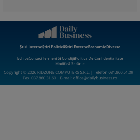
Știri Interne
Știri Politică
Știri Externe
Economie
Diverse
Echipa
Contact
Termeni Si Condiții
Politica De Confidentialitate
Modifică Setările
Copyright © 2026 RIDZONE COMPUTERS S.R.L. | Telefon 031.860.51.09 |
Fax: 037.860.31.60 | E-mail:
office@dailybusiness.ro