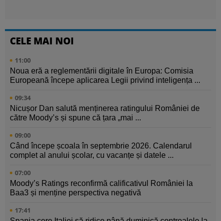
CELE MAI NOI
11:00
Noua eră a reglementării digitale în Europa: Comisia
Europeană începe aplicarea Legii privind inteligența ...
09:34
Nicușor Dan salută menținerea ratingului României de
către Moody’s și spune că țara „mai ...
09:00
Când începe școala în septembrie 2026. Calendarul
complet al anului școlar, cu vacanțe și datele ...
07:00
Moody’s Ratings reconfirmă calificativul României la
Baa3 și menține perspectiva negativă
17:41
Spania cere Italiei să ridice până duminică controalele la