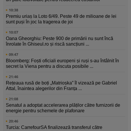
10:38
Premiu uriaș la Loto 6/49. Peste 49 de milioane de lei
sunt puși în joc la tragerea de joi
10:07
Oana Gheorghiu: Peste 900 de primării nu sunt încă
înrolate în Ghiseul.ro și riscă sancțiuni ...
09:47
Bloomberg: Foști oficiali europeni și ruși s-au întâlnit în
secret la Viena pentru a discuta posibile ...
21:46
Rețeaua rusă de boți „Matrioșka” îl vizează pe Gabriel
Attal, înaintea alegerilor din Franța ...
21:08
Senatul a adoptat accelerarea plăților către furnizorii de
energie pentru schemele de plafonare
20:46
Turcia: CarrefourSA finalizează transferul către