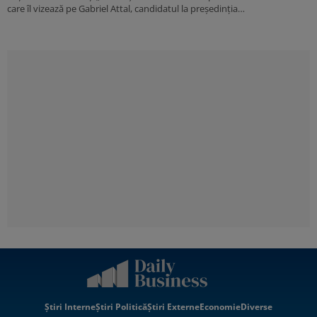
care îl vizează pe Gabriel Attal, candidatul la președinția…
Știri Interne
Știri Politică
Știri Externe
Economie
Diverse