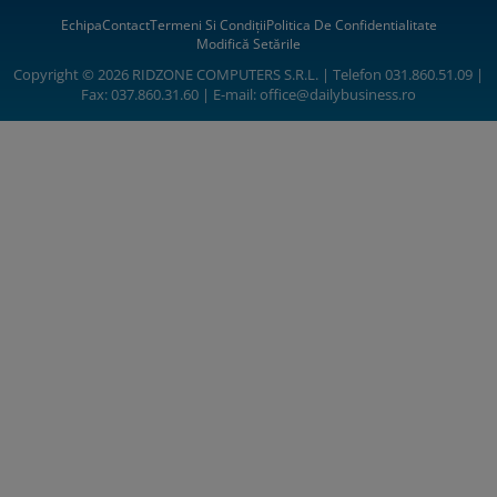
Echipa
Contact
Termeni Si Condiții
Politica De Confidentialitate
Modifică Setările
Copyright © 2026 RIDZONE COMPUTERS S.R.L. | Telefon 031.860.51.09 |
Fax: 037.860.31.60 | E-mail:
office@dailybusiness.ro