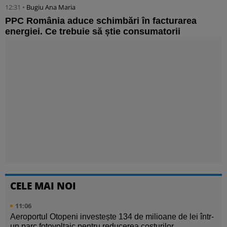
12:31 •
Bugiu ⁠Ana Maria
PPC România aduce schimbări în facturarea
energiei. Ce trebuie să știe consumatorii
CELE MAI NOI
11:06
Aeroportul Otopeni investește 134 de milioane de lei într-
un parc fotovoltaic pentru reducerea costurilor