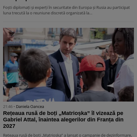
Foști diplomați și experți în securitate din Europa și Rusia au participat
luna trecută la o reuniune discretă organizată la…
21:46 •
Daniela Oancea
Rețeaua rusă de boți „Matrioșka” îl vizează pe
Gabriel Attal, înaintea alegerilor din Franța din
2027
Rețeaua rusă de boți „Matrioșka” a lansat o campanie de dezinformare,