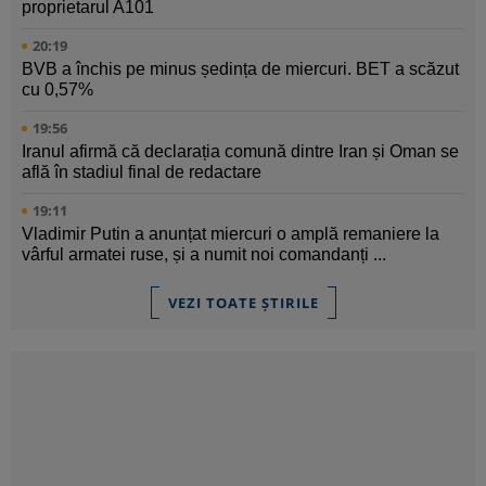
proprietarul A101
20:19
BVB a închis pe minus ședința de miercuri. BET a scăzut
cu 0,57%
19:56
Iranul afirmă că declarația comună dintre Iran și Oman se
află în stadiul final de redactare
19:11
Vladimir Putin a anunțat miercuri o amplă remaniere la
vârful armatei ruse, și a numit noi comandanți ...
VEZI TOATE ȘTIRILE