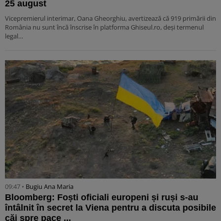
25 august
Vicepremierul interimar, Oana Gheorghiu, avertizează că 919 primării din
România nu sunt încă înscrise în platforma Ghiseul.ro, deși termenul
legal…
09:47 •
Bugiu ⁠Ana Maria
Bloomberg: Foști oficiali europeni și ruși s-au
întâlnit în secret la Viena pentru a discuta posibile
căi spre pace ...