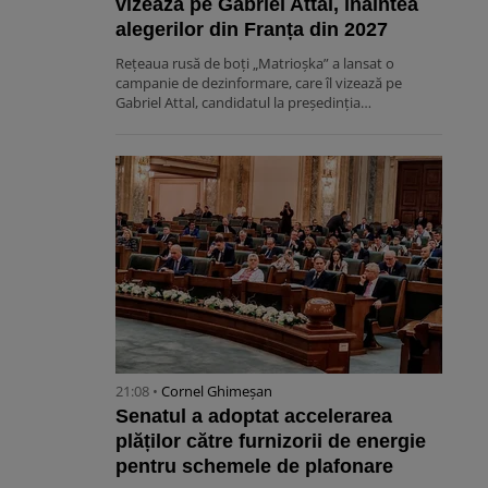
vizează pe Gabriel Attal, înaintea
alegerilor din Franța din 2027
Rețeaua rusă de boți „Matrioșka” a lansat o
campanie de dezinformare, care îl vizează pe
Gabriel Attal, candidatul la președinția…
21:08 •
Cornel Ghimeșan
Senatul a adoptat accelerarea
plăților către furnizorii de energie
pentru schemele de plafonare