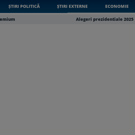
ȘTIRI POLITICĂ
ȘTIRI EXTERNE
ECONOMIE
remium
Alegeri prezidentiale 2025