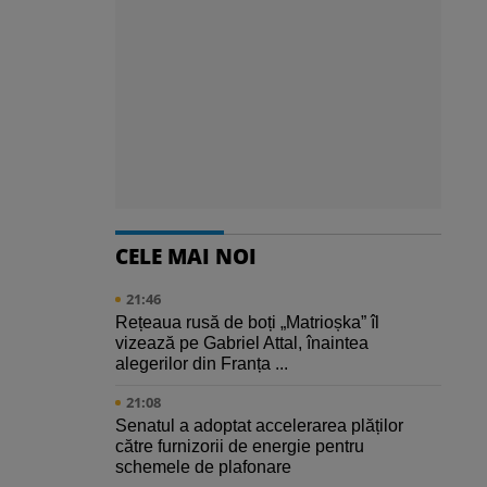
CELE MAI NOI
21:46
Rețeaua rusă de boți „Matrioșka” îl
vizează pe Gabriel Attal, înaintea
alegerilor din Franța ...
21:08
Senatul a adoptat accelerarea plăților
către furnizorii de energie pentru
schemele de plafonare