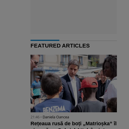
FEATURED ARTICLES
21:46 •
Daniela Oancea
Rețeaua rusă de boți „Matrioșka” îl