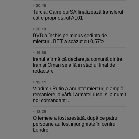
20:46
Turcia: CarrefourSA finalizează transferul
către proprietarul A101
20:19
BVB a închis pe minus ședința de
miercuri. BET a scăzut cu 0,57%
19:56
Iranul afirmă că declarația comună dintre
Iran și Oman se află în stadiul final de
redactare
19:11
Vladimir Putin a anunțat miercuri o amplă
remaniere la vârful armatei ruse, și a numit
noi comandanți ...
18:29
O femeie a fost arestată, după ce patru
persoane au fost înjunghiate în centrul
Londrei