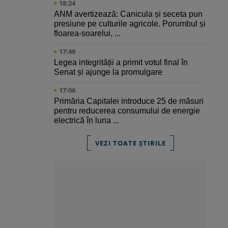
18:24
ANM avertizează: Canicula și seceta pun
presiune pe culturile agricole. Porumbul și
floarea-soarelui, ...
17:49
Legea integrității a primit votul final în
Senat și ajunge la promulgare
17:06
Primăria Capitalei introduce 25 de măsuri
pentru reducerea consumului de energie
electrică în luna ...
VEZI TOATE ȘTIRILE