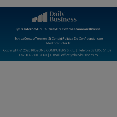
Știri Interne
Știri Politică
Știri Externe
Economie
Diverse
Echipa
Contact
Termeni Si Condiții
Politica De Confidentialitate
Modifică Setările
Copyright © 2026 RIDZONE COMPUTERS S.R.L. | Telefon 031.860.51.09 |
Fax: 037.860.31.60 | E-mail:
office@dailybusiness.ro