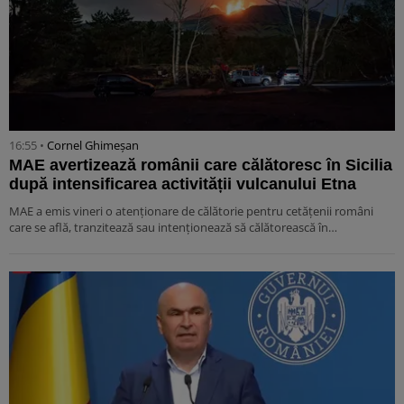
16:55 •
Cornel Ghimeșan
MAE avertizează românii care călătoresc în Sicilia
după intensificarea activității vulcanului Etna
MAE a emis vineri o atenționare de călătorie pentru cetățenii români
care se află, tranzitează sau intenționează să călătorească în…