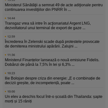
Ministerul Sănătăţii a semnat 49 de acte adiţionale pentru
continuarea investiţiilor din PNRR în ...
14:44
Transgaz vrea să intre în acţionariatul Argent LNG,
dezvoltatorul unui terminal de export de gaze ...
12:59
Încrederea în Zelenski scade după protestele provocate
de demiterea ministrului apărării. Zalujni ...
11:36
Ministerul Finanțelor lansează o nouă emisiune Fidelis.
Dobânzi de până la 7,5% în lei și 6,3% ...
10:23
Ilie Bolojan despre criza din energie: „E o combinație de
decizii greșite, de incompetență, poate ...
10:00
Un elev a deschis focul într-o școală din Thailanda: șapte
morți și 15 răniți