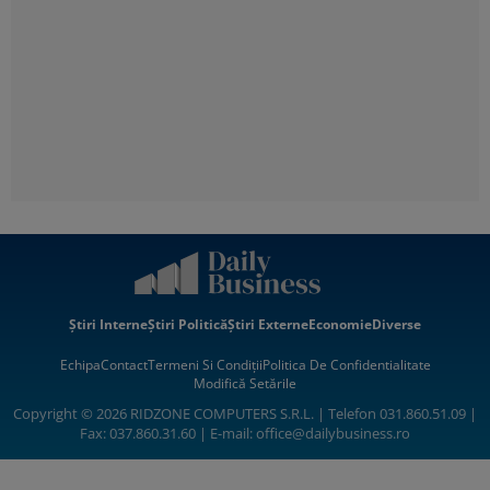
Știri Interne
Știri Politică
Știri Externe
Economie
Diverse
Echipa
Contact
Termeni Si Condiții
Politica De Confidentialitate
Modifică Setările
Copyright © 2026 RIDZONE COMPUTERS S.R.L. | Telefon 031.860.51.09 |
Fax: 037.860.31.60 | E-mail:
office@dailybusiness.ro