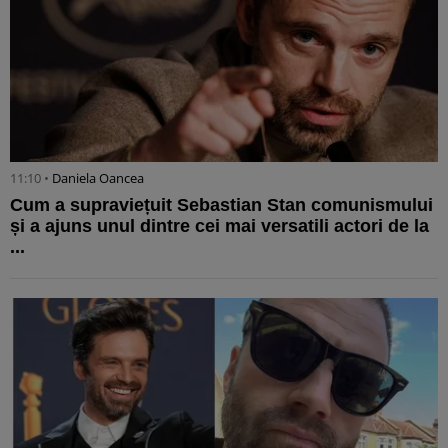
11:10 •
Daniela Oancea
Cum a supraviețuit Sebastian Stan comunismului
și a ajuns unul dintre cei mai versatili actori de la
...