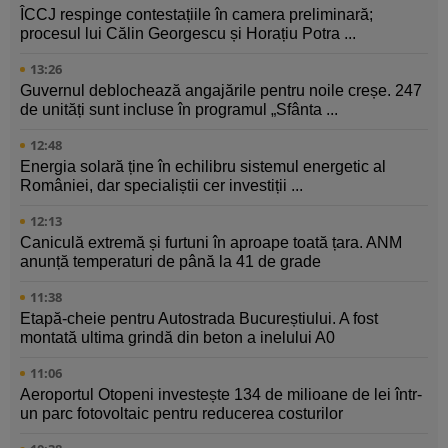
ÎCCJ respinge contestațiile în camera preliminară;
procesul lui Călin Georgescu și Horațiu Potra ...
13:26
Guvernul deblochează angajările pentru noile creșe. 247
de unități sunt incluse în programul „Sfânta ...
12:48
Energia solară ține în echilibru sistemul energetic al
României, dar specialiștii cer investiții ...
12:13
Caniculă extremă și furtuni în aproape toată țara. ANM
anunță temperaturi de până la 41 de grade
11:38
Etapă-cheie pentru Autostrada Bucureștiului. A fost
montată ultima grindă din beton a inelului A0
11:06
Aeroportul Otopeni investește 134 de milioane de lei într-
un parc fotovoltaic pentru reducerea costurilor