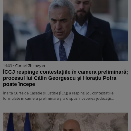
14:03 •
Cornel Ghimeșan
ÎCCJ respinge contestațiile în camera preliminară;
procesul lui Călin Georgescu și Horațiu Potra
poate începe
Înalta Curte de Casație și Justiție (ÎCCJ) a respins, joi, contestațiile
formulate în camera preliminară și a dispus începerea judecății…