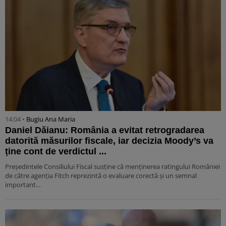
14:04 •
Bugiu ⁠Ana Maria
Daniel Dăianu: România a evitat retrogradarea
datorită măsurilor fiscale, iar decizia Moody’s va
ține cont de verdictul ...
Președintele Consiliului Fiscal susține că menținerea ratingului României
de către agenția Fitch reprezintă o evaluare corectă și un semnal
important…