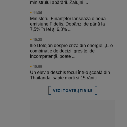
ministrului apărării. Zalujni ...
11:36
Ministerul Finanțelor lansează o nouă
emisiune Fidelis. Dobânzi de până la
7,5% în lei și 6,3% ...
10:23
Ilie Bolojan despre criza din energie: „E o
combinație de decizii greșite, de
incompetență, poate ...
10:00
Un elev a deschis focul într-o școală din
Thailanda: șapte morți și 15 răniți
VEZI TOATE ȘTIRILE