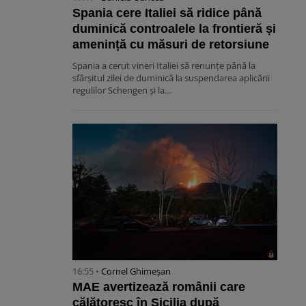
Spania cere Italiei să ridice până
duminică controalele la frontieră și
amenință cu măsuri de retorsiune
Spania a cerut vineri Italiei să renunțe până la
sfârșitul zilei de duminică la suspendarea aplicării
regulilor Schengen și la…
16:55 •
Cornel Ghimeșan
MAE avertizează românii care
călătoresc în Sicilia după