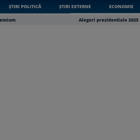
ȘTIRI POLITICĂ
ȘTIRI EXTERNE
ECONOMIE
remium
Alegeri prezidentiale 2025