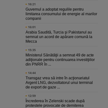
16:21
Guvernul a adoptat regulile pentru
limitarea consumului de energie al marilor
companii
16:01
Arabia Saudită, Turcia şi Pakistanul au
semnat un acord de apărare comună la
Mecca
15:35
Ministerul Sănătăţii a semnat 49 de acte
adiţionale pentru continuarea investiţiilor
din PNRR în ...
14:44
Transgaz vrea să intre în acţionariatul
Argent LNG, dezvoltatorul unui terminal
de export de gaze ...
12:59
Încrederea în Zelenski scade după
protestele provocate de demiterea