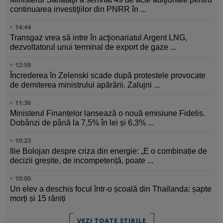
continuarea investiţiilor din PNRR în ...
14:44
Transgaz vrea să intre în acţionariatul Argent LNG,
dezvoltatorul unui terminal de export de gaze ...
12:59
Încrederea în Zelenski scade după protestele provocate
de demiterea ministrului apărării. Zalujni ...
11:36
Ministerul Finanțelor lansează o nouă emisiune Fidelis.
Dobânzi de până la 7,5% în lei și 6,3% ...
10:23
Ilie Bolojan despre criza din energie: „E o combinație de
decizii greșite, de incompetență, poate ...
10:00
Un elev a deschis focul într-o școală din Thailanda: șapte
morți și 15 răniți
VEZI TOATE ȘTIRILE