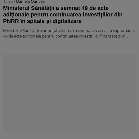
15:35 •
Daniela Oancea
Ministerul Sănătăţii a semnat 49 de acte
adiţionale pentru continuarea investiţiilor din
PNRR în spitale şi digitalizare
Ministerul Sănătăţii a anunţat vineri că a semnat, în această săptămână,
49 de acte adiţionale pentru continuarea investiţiilor finanţate prin…