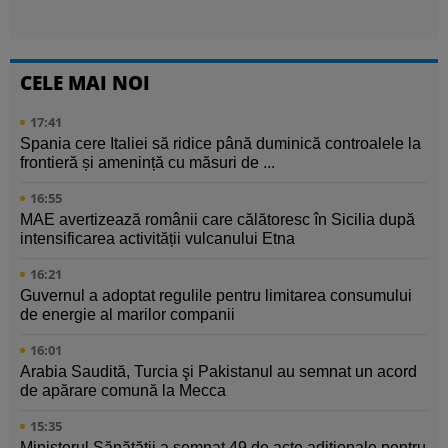
CELE MAI NOI
17:41
Spania cere Italiei să ridice până duminică controalele la
frontieră și amenință cu măsuri de ...
16:55
MAE avertizează românii care călătoresc în Sicilia după
intensificarea activității vulcanului Etna
16:21
Guvernul a adoptat regulile pentru limitarea consumului
de energie al marilor companii
16:01
Arabia Saudită, Turcia şi Pakistanul au semnat un acord
de apărare comună la Mecca
15:35
Ministerul Sănătăţii a semnat 49 de acte adiţionale pentru