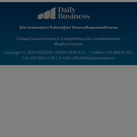
Știri Interne
Știri Politică
Știri Externe
Economie
Diverse
Echipa
Contact
Termeni Si Condiții
Politica De Confidentialitate
Modifică Setările
Copyright © 2026 RIDZONE COMPUTERS S.R.L. | Telefon 031.860.51.09 |
Fax: 037.860.31.60 | E-mail:
office@dailybusiness.ro