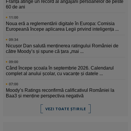
Franța atinge un record al angajării persoanelor de peste
60 de ani
11:00
Noua eră a reglementării digitale în Europa: Comisia
Europeană începe aplicarea Legii privind inteligența ...
09:34
Nicușor Dan salută menținerea ratingului României de
către Moody’s și spune că țara „mai ...
09:00
Când începe școala în septembrie 2026. Calendarul
complet al anului școlar, cu vacanțe și datele ...
07:00
Moody’s Ratings reconfirmă calificativul României la
Baa3 și menține perspectiva negativă
VEZI TOATE ȘTIRILE