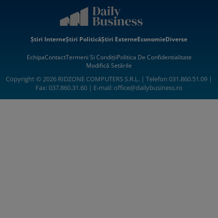
Știri Interne
Știri Politică
Știri Externe
Economie
Diverse
Echipa
Contact
Termeni Si Condiții
Politica De Confidentialitate
Modifică Setările
Copyright © 2026 RIDZONE COMPUTERS S.R.L. | Telefon 031.860.51.09 |
Fax: 037.860.31.60 | E-mail:
office@dailybusiness.ro