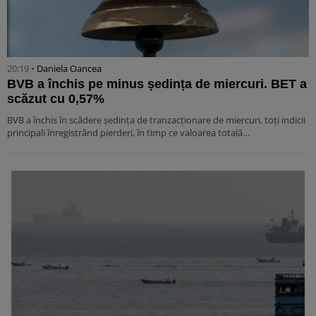
20:19 •
Daniela Oancea
BVB a închis pe minus ședința de miercuri. BET a
scăzut cu 0,57%
BVB a închis în scădere ședința de tranzacționare de miercuri, toți indicii
principali înregistrând pierderi, în timp ce valoarea totală…