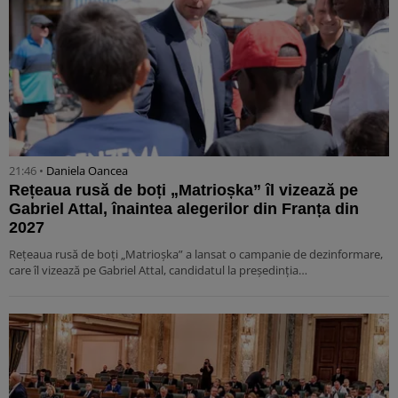
21:46 •
Daniela Oancea
Rețeaua rusă de boți „Matrioșka” îl vizează pe
Gabriel Attal, înaintea alegerilor din Franța din
2027
Rețeaua rusă de boți „Matrioșka” a lansat o campanie de dezinformare,
care îl vizează pe Gabriel Attal, candidatul la președinția…