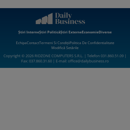
Știri Interne
Știri Politică
Știri Externe
Economie
Diverse
Echipa
Contact
Termeni Si Condiții
Politica De Confidentialitate
Modifică Setările
Copyright © 2026 RIDZONE COMPUTERS S.R.L. | Telefon 031.860.51.09 |
Fax: 037.860.31.60 | E-mail:
office@dailybusiness.ro