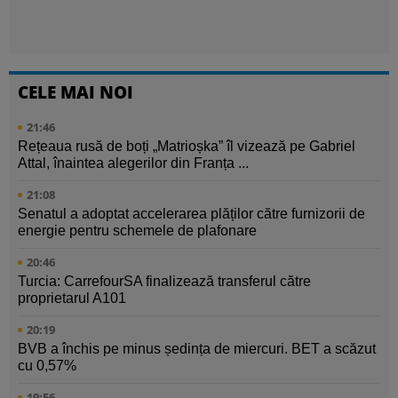
CELE MAI NOI
21:46
Rețeaua rusă de boți „Matrioșka” îl vizează pe Gabriel
Attal, înaintea alegerilor din Franța ...
21:08
Senatul a adoptat accelerarea plăților către furnizorii de
energie pentru schemele de plafonare
20:46
Turcia: CarrefourSA finalizează transferul către
proprietarul A101
20:19
BVB a închis pe minus ședința de miercuri. BET a scăzut
cu 0,57%
19:56