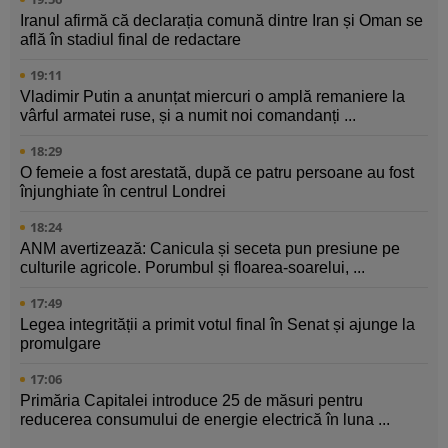
Iranul afirmă că declarația comună dintre Iran și Oman se
află în stadiul final de redactare
19:11
Vladimir Putin a anunțat miercuri o amplă remaniere la
vârful armatei ruse, și a numit noi comandanți ...
18:29
O femeie a fost arestată, după ce patru persoane au fost
înjunghiate în centrul Londrei
18:24
ANM avertizează: Canicula și seceta pun presiune pe
culturile agricole. Porumbul și floarea-soarelui, ...
17:49
Legea integrității a primit votul final în Senat și ajunge la
promulgare
17:06
Primăria Capitalei introduce 25 de măsuri pentru
reducerea consumului de energie electrică în luna ...