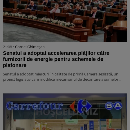
21:08 •
Cornel Ghimeșan
Senatul a adoptat accelerarea plăților către
furnizorii de energie pentru schemele de
plafonare
Senatul a adoptat miercuri, în calitate de primă Cameră sesizată, un
proiect legislativ care modifică mecanismul de decontare a sumelor…