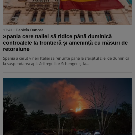
17:41 •
Daniela Oancea
Spania cere Italiei să ridice până duminică
controalele la frontieră și amenință cu măsuri de
retorsiune
Spania a cerut vineri Italiei să renunțe până la sfârșitul zilei de duminică
la suspendarea aplicării regulilor Schengen și la…