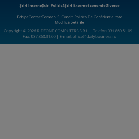
Știri Interne
Știri Politică
Știri Externe
Economie
Diverse
Echipa
Contact
Termeni Si Condiții
Politica De Confidentialitate
Modifică Setările
Copyright © 2026 RIDZONE COMPUTERS S.R.L. | Telefon 031.860.51.09 |
Fax: 037.860.31.60 | E-mail:
office@dailybusiness.ro