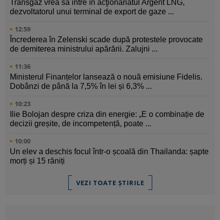
Transgaz vrea să intre în acţionariatul Argent LNG,
dezvoltatorul unui terminal de export de gaze ...
12:59
Încrederea în Zelenski scade după protestele provocate
de demiterea ministrului apărării. Zalujni ...
11:36
Ministerul Finanțelor lansează o nouă emisiune Fidelis.
Dobânzi de până la 7,5% în lei și 6,3% ...
10:23
Ilie Bolojan despre criza din energie: „E o combinație de
decizii greșite, de incompetență, poate ...
10:00
Un elev a deschis focul într-o școală din Thailanda: șapte
morți și 15 răniți
VEZI TOATE ȘTIRILE