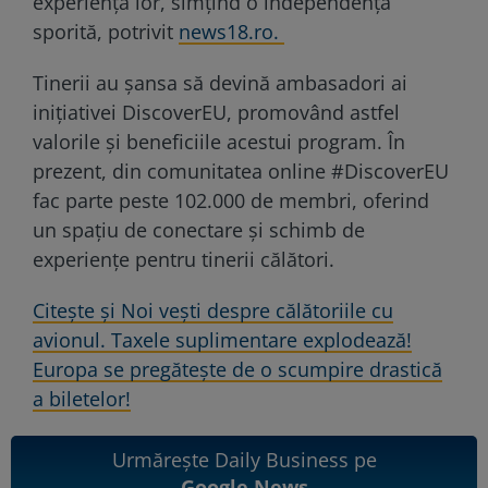
experiența lor, simțind o independență
sporită, potrivit
news18.ro.
Tinerii au șansa să devină ambasadori ai
inițiativei DiscoverEU, promovând astfel
valorile și beneficiile acestui program. În
prezent, din comunitatea online #DiscoverEU
fac parte peste 102.000 de membri, oferind
un spațiu de conectare și schimb de
experiențe pentru tinerii călători.
Citește și Noi vești despre călătoriile cu
avionul. Taxele suplimentare explodează!
Europa se pregătește de o scumpire drastică
a biletelor!
Urmărește Daily Business pe
Google News