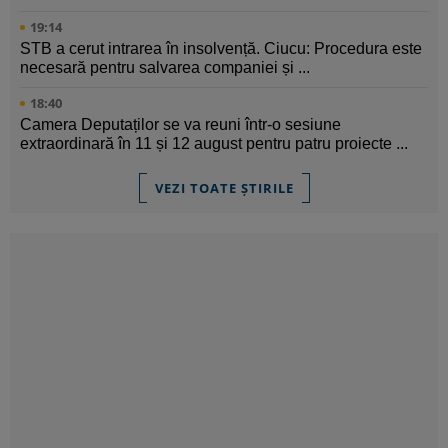
19:14
STB a cerut intrarea în insolvență. Ciucu: Procedura este
necesară pentru salvarea companiei și ...
18:40
Camera Deputaților se va reuni într-o sesiune
extraordinară în 11 și 12 august pentru patru proiecte ...
VEZI TOATE ȘTIRILE