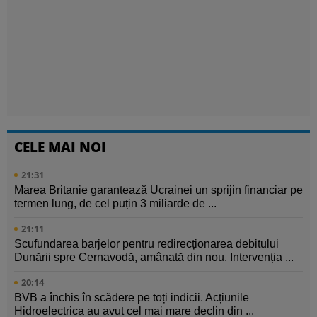
CELE MAI NOI
21:31
Marea Britanie garantează Ucrainei un sprijin financiar pe
termen lung, de cel puțin 3 miliarde de ...
21:11
Scufundarea barjelor pentru redirecționarea debitului
Dunării spre Cernavodă, amânată din nou. Intervenția ...
20:14
BVB a închis în scădere pe toți indicii. Acțiunile
Hidroelectrica au avut cel mai mare declin din ...