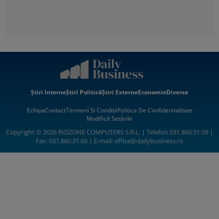
Știri Interne
Știri Politică
Știri Externe
Economie
Diverse
Echipa
Contact
Termeni Si Condiții
Politica De Confidentialitate
Modifică Setările
Copyright © 2026 RIDZONE COMPUTERS S.R.L. | Telefon 031.860.51.09 |
Fax: 037.860.31.60 | E-mail:
office@dailybusiness.ro