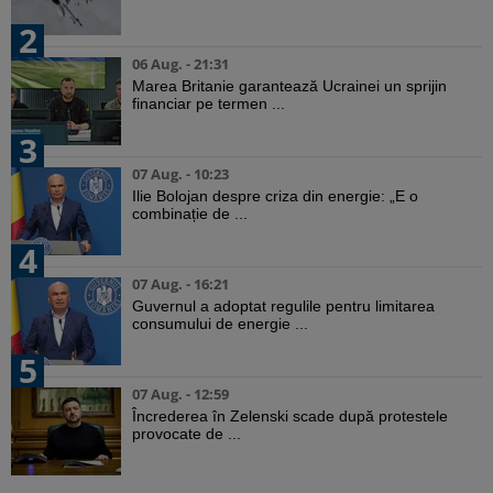
2
06 Aug. - 21:31
Marea Britanie garantează Ucrainei un sprijin
financiar pe termen ...
3
07 Aug. - 10:23
Ilie Bolojan despre criza din energie: „E o
combinație de ...
4
07 Aug. - 16:21
Guvernul a adoptat regulile pentru limitarea
consumului de energie ...
5
07 Aug. - 12:59
Încrederea în Zelenski scade după protestele
provocate de ...