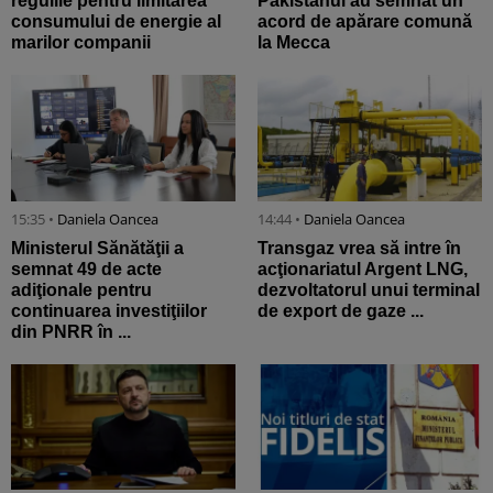
regulile pentru limitarea
Pakistanul au semnat un
consumului de energie al
acord de apărare comună
marilor companii
la Mecca
15:35 •
Daniela Oancea
14:44 •
Daniela Oancea
Ministerul Sănătăţii a
Transgaz vrea să intre în
semnat 49 de acte
acţionariatul Argent LNG,
adiţionale pentru
dezvoltatorul unui terminal
continuarea investiţiilor
de export de gaze ...
din PNRR în ...