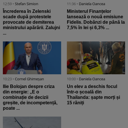
12:59 •
Stefan Simion
11:36 •
Daniela Oancea
Încrederea în Zelenski
Ministerul Finanțelor
scade după protestele
lansează o nouă emisiune
provocate de demiterea
Fidelis. Dobânzi de până la
ministrului apărării. Zalujni
7,5% în lei și 6,3% ...
...
10:23 •
Cornel Ghimeșan
10:00 •
Daniela Oancea
Ilie Bolojan despre criza
Un elev a deschis focul
din energie: „E o
într-o școală din
combinație de decizii
Thailanda: șapte morți și
greșite, de incompetență,
15 răniți
poate ...