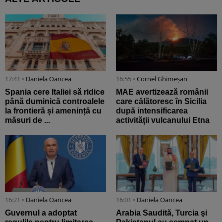
17:41 •
Daniela Oancea
16:55 •
Cornel Ghimeșan
Spania cere Italiei să ridice
MAE avertizează românii
până duminică controalele
care călătoresc în Sicilia
la frontieră și amenință cu
după intensificarea
măsuri de ...
activității vulcanului Etna
16:21 •
Daniela Oancea
16:01 •
Daniela Oancea
Guvernul a adoptat
Arabia Saudită, Turcia şi