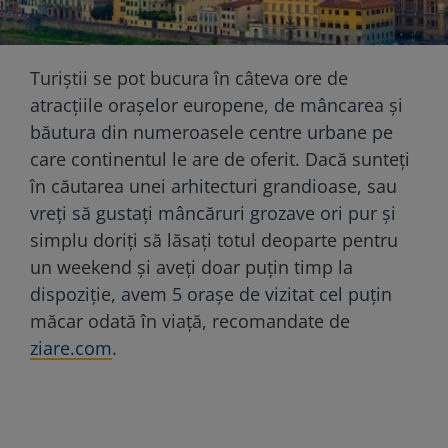
Turiștii se pot bucura în câteva ore de
atracțiile orașelor europene, de mâncarea și
băutura din numeroasele centre urbane pe
care continentul le are de oferit. Dacă sunteți
în căutarea unei arhitecturi grandioase, sau
vreți să gustați mâncăruri grozave ori pur și
simplu doriți să lăsați totul deoparte pentru
un weekend și aveți doar puțin timp la
dispoziție, avem 5 orașe de vizitat cel puțin
măcar odată în viață, recomandate de
ziare.com
.