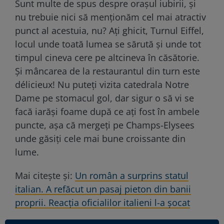
Sunt multe de spus despre orașul iubirii, și
nu trebuie nici să menționăm cel mai atractiv
punct al acestuia, nu? Ați ghicit, Turnul Eiffel,
locul unde toată lumea se sărută și unde tot
timpul cineva cere pe altcineva în căsătorie.
Și mâncarea de la restaurantul din turn este
délicieux! Nu puteți vizita catedrala Notre
Dame pe stomacul gol, dar sigur o să vi se
facă iarăși foame după ce ați fost în ambele
puncte, așa că mergeți pe Champs-Elysees
unde găsiți cele mai bune croissante din
lume.
Mai citește și:
Un român a surprins statul
italian. A refăcut un pasaj pieton din banii
proprii. Reacția oficialilor italieni l-a șocat