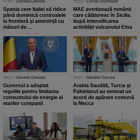
17:41 •
Daniela Oancea
16:55 •
Cornel Ghimeșan
Spania cere Italiei să ridice
MAE avertizează românii
până duminică controalele
care călătoresc în Sicilia
la frontieră și amenință cu
după intensificarea
măsuri de ...
activității vulcanului Etna
16:21 •
Daniela Oancea
16:01 •
Daniela Oancea
Guvernul a adoptat
Arabia Saudită, Turcia şi
regulile pentru limitarea
Pakistanul au semnat un
consumului de energie al
acord de apărare comună
marilor companii
la Mecca