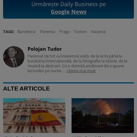
Urmărește Daily Business pe
Google News
TAGS:
Barcelona
Florenta
Praga
Turism
Vacanta
Polojan Tudor
Pasionat de tot ce înseamnă viață, de la scris până la
bucătăria internațională, de la fotografie la istorie, de la
muzică la abstract. Cu o dorință arzătoare de a spune
lucrurilor pe nume, ...
citește mai mult
ALTE ARTICOLE