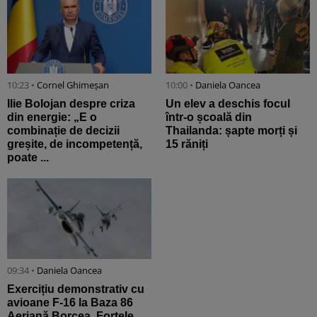
10:23 •
Cornel Ghimeșan
10:00 •
Daniela Oancea
Ilie Bolojan despre criza
Un elev a deschis focul
din energie: „E o
într-o școală din
combinație de decizii
Thailanda: șapte morți și
greșite, de incompetență,
15 răniți
poate ...
09:34 •
Daniela Oancea
Exercițiu demonstrativ cu
avioane F-16 la Baza 86
Aeriană Borcea. Forțele