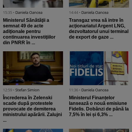
15:35 •
Daniela Oancea
14:44 •
Daniela Oancea
Ministerul Sănătăţii a
Transgaz vrea să intre în
semnat 49 de acte
acţionariatul Argent LNG,
adiţionale pentru
dezvoltatorul unui terminal
continuarea investiţiilor
de export de gaze ...
din PNRR în ...
12:59 •
Stefan Simion
11:36 •
Daniela Oancea
Încrederea în Zelenski
Ministerul Finanțelor
scade după protestele
lansează o nouă emisiune
provocate de demiterea
Fidelis. Dobânzi de până la
ministrului apărării. Zalujni
7,5% în lei și 6,3% ...
...