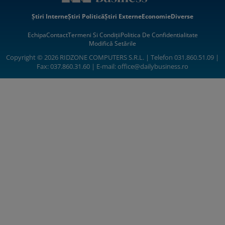
Știri Interne
Știri Politică
Știri Externe
Economie
Diverse
Echipa
Contact
Termeni Si Condiții
Politica De Confidentialitate
Modifică Setările
Copyright © 2026 RIDZONE COMPUTERS S.R.L. | Telefon 031.860.51.09 |
Fax: 037.860.31.60 | E-mail:
office@dailybusiness.ro