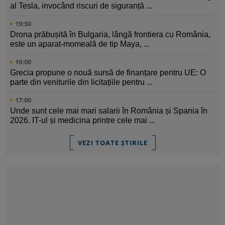
al Tesla, invocând riscuri de siguranță ...
19:50
Drona prăbușită în Bulgaria, lângă frontiera cu România,
este un aparat-momeală de tip Maya, ...
19:00
Grecia propune o nouă sursă de finanțare pentru UE: O
parte din veniturile din licitațiile pentru ...
17:00
Unde sunt cele mai mari salarii în România și Spania în
2026. IT-ul și medicina printre cele mai ...
VEZI TOATE ȘTIRILE