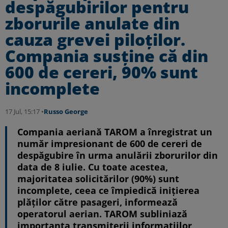
despăgubirilor pentru
zborurile anulate din
cauza grevei piloţilor.
Compania susţine că din
600 de cereri, 90% sunt
incomplete
17 Jul, 15:17 •
Russo George
Compania aeriană TAROM a înregistrat un
număr impresionant de 600 de cereri de
despăgubire în urma anulării zborurilor din
data de 8 iulie. Cu toate acestea,
majoritatea solicitărilor (90%) sunt
incomplete, ceea ce împiedică inițierea
plăților către pasageri, informează
operatorul aerian. TAROM subliniază
importanța transmiterii informațiilor