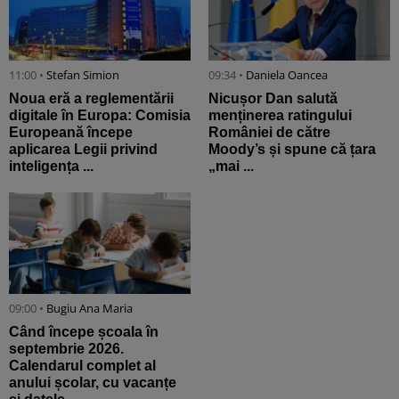
11:00 •
Stefan Simion
09:34 •
Daniela Oancea
Noua eră a reglementării
Nicușor Dan salută
digitale în Europa: Comisia
menținerea ratingului
Europeană începe
României de către
aplicarea Legii privind
Moody’s și spune că țara
inteligența ...
„mai ...
09:00 •
Bugiu ⁠Ana Maria
Când începe școala în
septembrie 2026.
Calendarul complet al
anului școlar, cu vacanțe