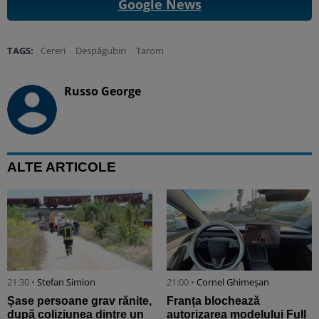
Google News
TAGS:
Cereri
Despăgubiri
Tarom
Russo George
ALTE ARTICOLE
21:30 •
Stefan Simion
21:00 •
Cornel Ghimeșan
Șase persoane grav rănite,
Franța blochează
după coliziunea dintre un
autorizarea modelului Full