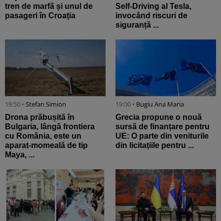
tren de marfă și unul de
Self-Driving al Tesla,
pasageri în Croația
invocând riscuri de
siguranță ...
19:50 •
Stefan Simion
19:00 •
Bugiu ⁠Ana Maria
Drona prăbușită în
Grecia propune o nouă
Bulgaria, lângă frontiera
sursă de finanțare pentru
cu România, este un
UE: O parte din veniturile
aparat-momeală de tip
din licitațiile pentru ...
Maya, ...