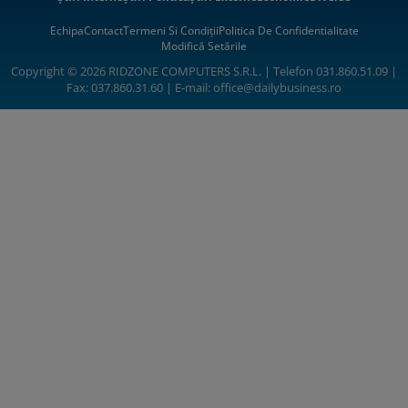
Echipa
Contact
Termeni Si Condiții
Politica De Confidentialitate
Modifică Setările
Copyright © 2026 RIDZONE COMPUTERS S.R.L. | Telefon 031.860.51.09 |
Fax: 037.860.31.60 | E-mail:
office@dailybusiness.ro