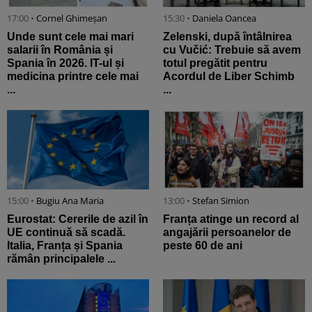
17:00 •
Cornel Ghimeșan
15:30 •
Daniela Oancea
Unde sunt cele mai mari
Zelenski, după întâlnirea
salarii în România și
cu Vučić: Trebuie să avem
Spania în 2026. IT-ul și
totul pregătit pentru
medicina printre cele mai
Acordul de Liber Schimb
...
...
15:00 •
Bugiu ⁠Ana Maria
13:00 •
Stefan Simion
Eurostat: Cererile de azil în
Franța atinge un record al
UE continuă să scadă.
angajării persoanelor de
Italia, Franța și Spania
peste 60 de ani
rămân principalele ...