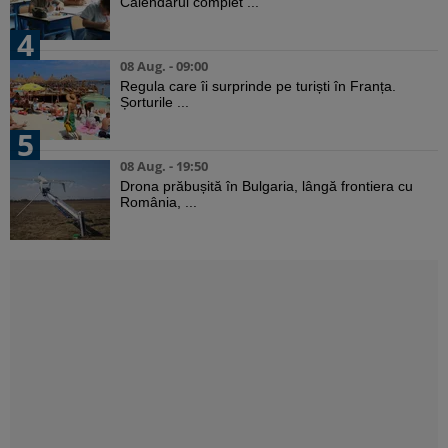
Calendarul complet ...
4
08 Aug. - 09:00
Regula care îi surprinde pe turiști în Franța.
Șorturile ...
5
08 Aug. - 19:50
Drona prăbușită în Bulgaria, lângă frontiera cu
România, ...