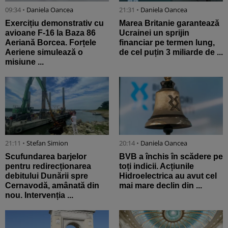
09:34 •
Daniela Oancea
21:31 •
Daniela Oancea
Exercițiu demonstrativ cu
Marea Britanie garantează
avioane F-16 la Baza 86
Ucrainei un sprijin
Aeriană Borcea. Forțele
financiar pe termen lung,
Aeriene simulează o
de cel puțin 3 miliarde de ...
misiune ...
21:11 •
Stefan Simion
20:14 •
Daniela Oancea
Scufundarea barjelor
BVB a închis în scădere pe
pentru redirecționarea
toți indicii. Acțiunile
debitului Dunării spre
Hidroelectrica au avut cel
Cernavodă, amânată din
mai mare declin din ...
nou. Intervenția ...