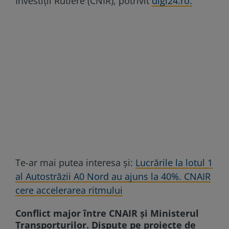
Investiții Rutiere (CNIR), potrivit
digi24.ro.
Te-ar mai putea interesa și:
Lucrările la lotul 1
al Autostrăzii A0 Nord au ajuns la 40%. CNAIR
cere accelerarea ritmului
Conflict major între CNAIR și Ministerul
Transporturilor. Dispute pe proiecte de