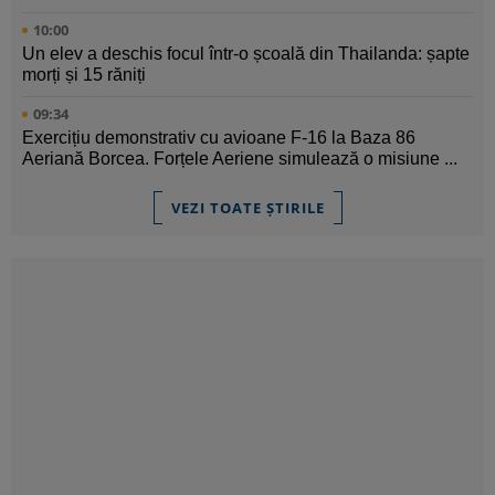
10:00
Un elev a deschis focul într-o școală din Thailanda: șapte
morți și 15 răniți
09:34
Exercițiu demonstrativ cu avioane F-16 la Baza 86
Aeriană Borcea. Forțele Aeriene simulează o misiune ...
VEZI TOATE ȘTIRILE