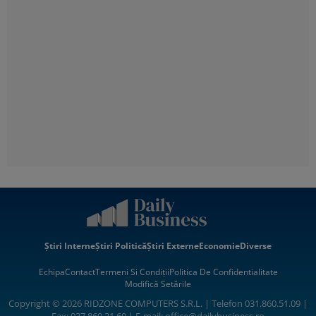
Știri Interne
Știri Politică
Știri Externe
Economie
Diverse
Echipa
Contact
Termeni Si Condiții
Politica De Confidentialitate
Modifică Setările
Copyright © 2026 RIDZONE COMPUTERS S.R.L. | Telefon 031.860.51.09 |