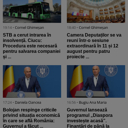
19:14 •
Cornel Ghimeșan
18:40 •
Cornel Ghimeșan
STB a cerut intrarea în
Camera Deputaților se va
insolvență. Ciucu:
reuni într-o sesiune
Procedura este necesară
extraordinară în 11 și 12
pentru salvarea companiei
august pentru patru
și ...
proiecte ...
17:24 •
Daniela Oancea
16:56 •
Bugiu ⁠Ana Maria
Bolojan respinge criticile
Guvernul lansează
privind situația economică
programul „Diaspora
în care se află România:
investește acasă”.
Guvernul a făcut ...
Finanțări de până la