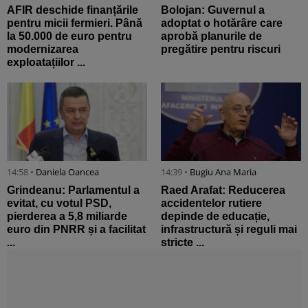
AFIR deschide finanțările
Bolojan: Guvernul a
pentru micii fermieri. Până
adoptat o hotărâre care
la 50.000 de euro pentru
aprobă planurile de
modernizarea
pregătire pentru riscuri
exploatațiilor ...
14:58 •
Daniela Oancea
14:39 •
Bugiu ⁠Ana Maria
Grindeanu: Parlamentul a
Raed Arafat: Reducerea
evitat, cu votul PSD,
accidentelor rutiere
pierderea a 5,8 miliarde
depinde de educație,
euro din PNRR și a facilitat
infrastructură și reguli mai
...
stricte ...