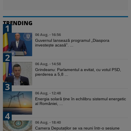
TRENDING
1
06 Aug. - 16:56
Guvernul lansează programul „Diaspora
investește acasă”. ...
2
06 Aug. - 14:58
Grindeanu: Parlamentul a evitat, cu votul PSD,
pierderea a 5,8 ...
3
06 Aug. - 12:48
Energia solară ține în echilibru sistemul energetic
al României, ...
4
06 Aug. - 18:40
Camera Deputaților se va reuni într-o sesiune