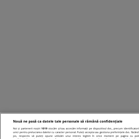
Nouă ne pasă ca datele tale personale să rămână confidențiale
Noi și partenerii noștri
1019
stocăm și/sau accesăm informații pe dispozitivul dvs., precum identificatori
unici pentru prelucrarea datelor cu caracter personal. Puteți accepta sau gestiona preferințele dvs. făcând 
jos, respectiv vă puteți opune utilizării unui interes legitim în orice moment pe pagina cu poli