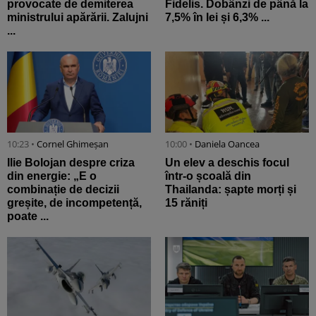
provocate de demiterea
Fidelis. Dobânzi de până la
ministrului apărării. Zalujni
7,5% în lei și 6,3% ...
...
10:23 •
Cornel Ghimeșan
10:00 •
Daniela Oancea
Ilie Bolojan despre criza
Un elev a deschis focul
din energie: „E o
într-o școală din
combinație de decizii
Thailanda: șapte morți și
greșite, de incompetență,
15 răniți
poate ...