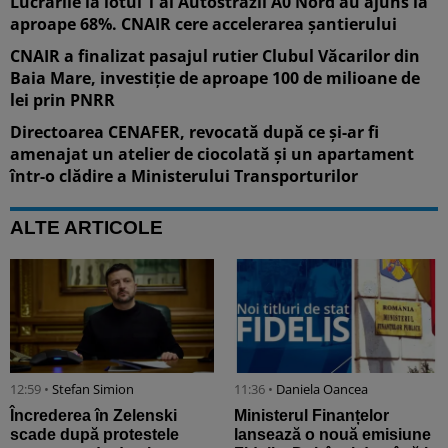
Lucrările la lotul 1 al Autostrăzii A0 Nord au ajuns la
aproape 68%. CNAIR cere accelerarea șantierului
CNAIR a finalizat pasajul rutier Clubul Văcarilor din
Baia Mare, investiție de aproape 100 de milioane de
lei prin PNRR
Directoarea CENAFER, revocată după ce și-ar fi
amenajat un atelier de ciocolată și un apartament
într-o clădire a Ministerului Transporturilor
ALTE ARTICOLE
12:59 •
Stefan Simion
11:36 •
Daniela Oancea
Încrederea în Zelenski
Ministerul Finanțelor
scade după protestele
lansează o nouă emisiune