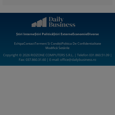
Știri Interne
Știri Politică
Știri Externe
Economie
Diverse
Echipa
Contact
Termeni Si Condiții
Politica De Confidentialitate
Modifică Setările
Copyright © 2026 RIDZONE COMPUTERS S.R.L. | Telefon 031.860.51.09 |
Fax: 037.860.31.60 | E-mail:
office@dailybusiness.ro