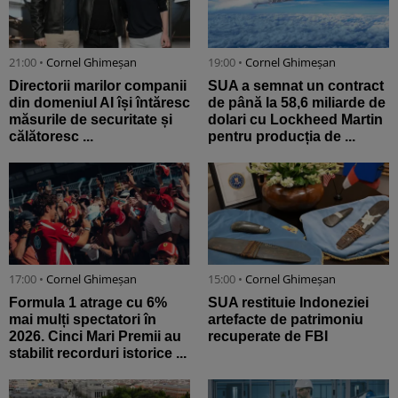
21:00 •
Cornel Ghimeșan
19:00 •
Cornel Ghimeșan
Directorii marilor companii
SUA a semnat un contract
din domeniul AI își întăresc
de până la 58,6 miliarde de
măsurile de securitate și
dolari cu Lockheed Martin
călătoresc ...
pentru producția de ...
17:00 •
Cornel Ghimeșan
15:00 •
Cornel Ghimeșan
Formula 1 atrage cu 6%
SUA restituie Indoneziei
mai mulți spectatori în
artefacte de patrimoniu
2026. Cinci Mari Premii au
recuperate de FBI
stabilit recorduri istorice ...