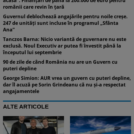
acasă”. Finanțări de până la 200.000 de euro pentru
românii care revin în țară
Guvernul deblochează angajările pentru noile creșe.
247 de unități sunt incluse în programul „Sfânta
Ana”
Tanczos Barna: Nicio variantă de guvernare nu este
exclusă. Noul Executiv ar putea fi învestit până la
începutul lui septembrie
90 de zile de când România nu are un Guvern cu
puteri depline
George Simion: AUR vrea un guvern cu puteri depline,
dar îl acuză pe Sorin Grindeanu că nu și-a respectat
angajamentele
ALTE ARTICOLE