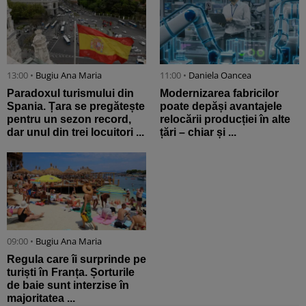
13:00 •
Bugiu ⁠Ana Maria
11:00 •
Daniela Oancea
Paradoxul turismului din
Modernizarea fabricilor
Spania. Țara se pregătește
poate depăși avantajele
pentru un sezon record,
relocării producției în alte
dar unul din trei locuitori ...
țări – chiar și ...
09:00 •
Bugiu ⁠Ana Maria
Regula care îi surprinde pe
turiști în Franța. Șorturile
de baie sunt interzise în
majoritatea ...