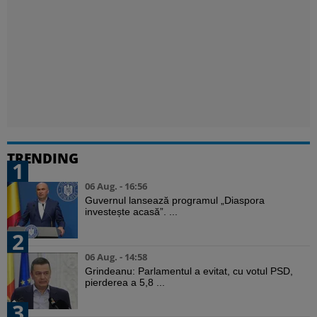
TRENDING
1
06 Aug. - 16:56
Guvernul lansează programul „Diaspora
investește acasă”. ...
2
06 Aug. - 14:58
Grindeanu: Parlamentul a evitat, cu votul PSD,
pierderea a 5,8 ...
3