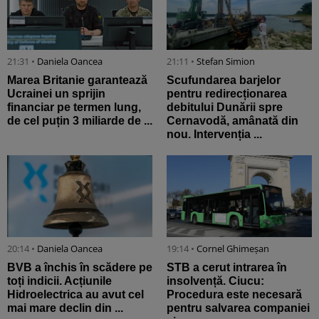
21:31 •
Daniela Oancea
21:11 •
Stefan Simion
Marea Britanie garantează
Scufundarea barjelor
Ucrainei un sprijin
pentru redirecționarea
financiar pe termen lung,
debitului Dunării spre
de cel puțin 3 miliarde de ...
Cernavodă, amânată din
nou. Intervenția ...
20:14 •
Daniela Oancea
19:14 •
Cornel Ghimeșan
BVB a închis în scădere pe
STB a cerut intrarea în
toți indicii. Acțiunile
insolvență. Ciucu:
Hidroelectrica au avut cel
Procedura este necesară
mai mare declin din ...
pentru salvarea companiei