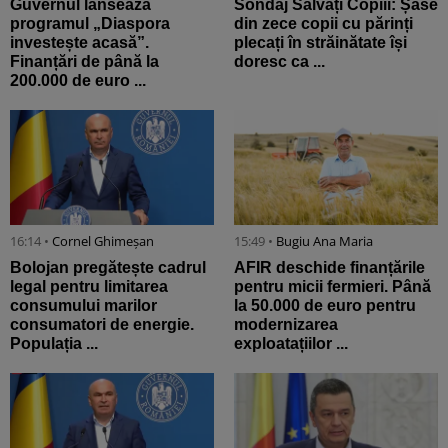
Guvernul lansează
Sondaj Salvați Copiii: Șase
programul „Diaspora
din zece copii cu părinți
investește acasă”.
plecați în străinătate își
Finanțări de până la
doresc ca ...
200.000 de euro ...
16:14 •
Cornel Ghimeșan
15:49 •
Bugiu ⁠Ana Maria
Bolojan pregătește cadrul
AFIR deschide finanțările
legal pentru limitarea
pentru micii fermieri. Până
consumului marilor
la 50.000 de euro pentru
consumatori de energie.
modernizarea
Populația ...
exploatațiilor ...