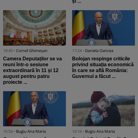
și ...
18:40 •
Cornel Ghimeșan
17:24 •
Daniela Oancea
Camera Deputaților se va
Bolojan respinge criticile
reuni într-o sesiune
privind situația economică
extraordinară în 11 și 12
în care se află România:
august pentru patru
Guvernul a făcut ...
proiecte ...
16:56 •
Bugiu ⁠Ana Maria
16:16 •
Bugiu ⁠Ana Maria