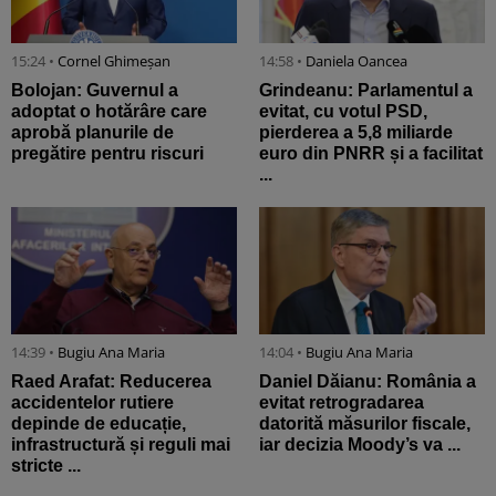
15:24 •
Cornel Ghimeșan
14:58 •
Daniela Oancea
Bolojan: Guvernul a
Grindeanu: Parlamentul a
adoptat o hotărâre care
evitat, cu votul PSD,
aprobă planurile de
pierderea a 5,8 miliarde
pregătire pentru riscuri
euro din PNRR și a facilitat
...
14:39 •
Bugiu ⁠Ana Maria
14:04 •
Bugiu ⁠Ana Maria
Raed Arafat: Reducerea
Daniel Dăianu: România a
accidentelor rutiere
evitat retrogradarea
depinde de educație,
datorită măsurilor fiscale,
infrastructură și reguli mai
iar decizia Moody’s va ...
stricte ...