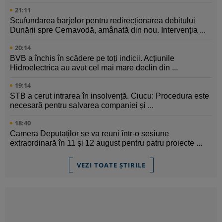
21:11
Scufundarea barjelor pentru redirecționarea debitului
Dunării spre Cernavodă, amânată din nou. Intervenția ...
20:14
BVB a închis în scădere pe toți indicii. Acțiunile
Hidroelectrica au avut cel mai mare declin din ...
19:14
STB a cerut intrarea în insolvență. Ciucu: Procedura este
necesară pentru salvarea companiei și ...
18:40
Camera Deputaților se va reuni într-o sesiune
extraordinară în 11 și 12 august pentru patru proiecte ...
VEZI TOATE ȘTIRILE