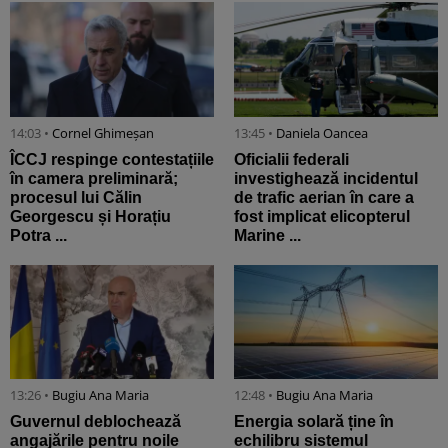
14:03 •
Cornel Ghimeșan
13:45 •
Daniela Oancea
ÎCCJ respinge contestațiile
Oficialii federali
în camera preliminară;
investighează incidentul
procesul lui Călin
de trafic aerian în care a
Georgescu și Horațiu
fost implicat elicopterul
Potra ...
Marine ...
13:26 •
Bugiu ⁠Ana Maria
12:48 •
Bugiu ⁠Ana Maria
Guvernul deblochează
Energia solară ține în
angajările pentru noile
echilibru sistemul