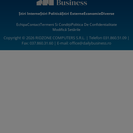
Știri Interne
Știri Politică
Știri Externe
Economie
Diverse
Echipa
Contact
Termeni Si Condiții
Politica De Confidentialitate
Modifică Setările
Copyright © 2026 RIDZONE COMPUTERS S.R.L. | Telefon 031.860.51.09 |
Fax: 037.860.31.60 | E-mail:
office@dailybusiness.ro