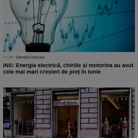
11:24 •
Daniela Oancea
INS: Energia electrică, chiriile și motorina au avut
cele mai mari creșteri de preț în iunie