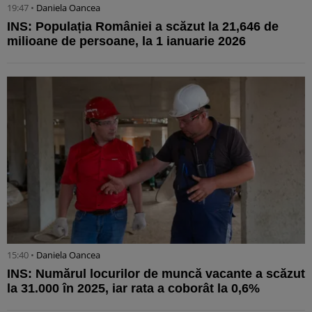
19:47 •
Daniela Oancea
INS: Populația României a scăzut la 21,646 de
milioane de persoane, la 1 ianuarie 2026
15:40 •
Daniela Oancea
INS: Numărul locurilor de muncă vacante a scăzut
la 31.000 în 2025, iar rata a coborât la 0,6%