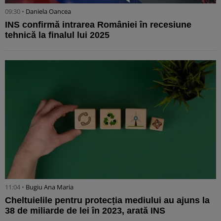
09:30 •
Daniela Oancea
INS confirmă intrarea României în recesiune
tehnică la finalul lui 2025
11:04 •
Bugiu ⁠Ana Maria
Cheltuielile pentru protecția mediului au ajuns la
38 de miliarde de lei în 2023, arată INS