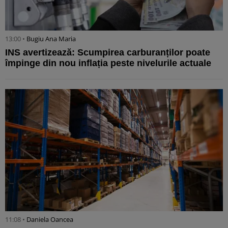
13:00 •
Bugiu ⁠Ana Maria
INS avertizează: Scumpirea carburanților poate
împinge din nou inflația peste nivelurile actuale
11:08 •
Daniela Oancea