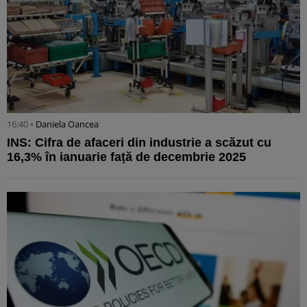
16:40 •
Daniela Oancea
INS: Cifra de afaceri din industrie a scăzut cu
16,3% în ianuarie față de decembrie 2025