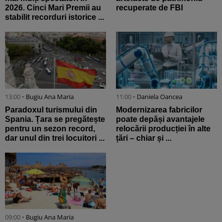
2026. Cinci Mari Premii au
recuperate de FBI
stabilit recorduri istorice ...
13:00 •
Bugiu ⁠Ana Maria
11:00 •
Daniela Oancea
Paradoxul turismului din
Modernizarea fabricilor
Spania. Țara se pregătește
poate depăși avantajele
pentru un sezon record,
relocării producției în alte
dar unul din trei locuitori ...
țări – chiar și ...
09:00 •
Bugiu ⁠Ana Maria