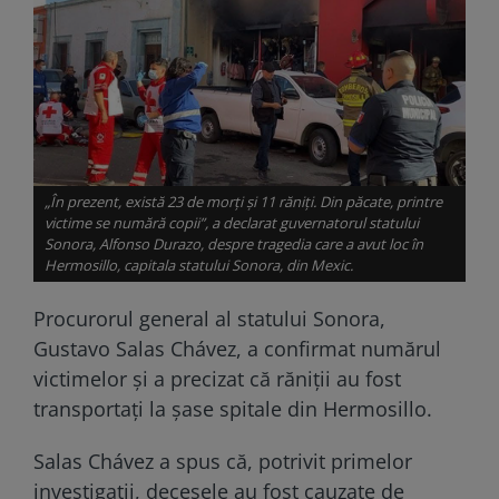
„În prezent, există 23 de morți și 11 răniți. Din păcate, printre
victime se numără copii”, a declarat guvernatorul statului
Sonora, Alfonso Durazo, despre tragedia care a avut loc în
Hermosillo, capitala statului Sonora, din Mexic.
Procurorul general al statului Sonora,
Gustavo Salas Chávez, a confirmat numărul
victimelor și a precizat că răniții au fost
transportați la șase spitale din Hermosillo.
Salas Chávez a spus că, potrivit primelor
investigații, decesele au fost cauzate de