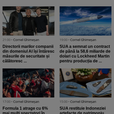
21:00 •
Cornel Ghimeșan
19:00 •
Cornel Ghimeșan
Directorii marilor companii
SUA a semnat un contract
din domeniul AI își întăresc
de până la 58,6 miliarde de
măsurile de securitate și
dolari cu Lockheed Martin
călătoresc ...
pentru producția de ...
17:00 •
Cornel Ghimeșan
15:00 •
Cornel Ghimeșan
Formula 1 atrage cu 6%
SUA restituie Indoneziei
mai mulți spectatori în
artefacte de patrimoniu