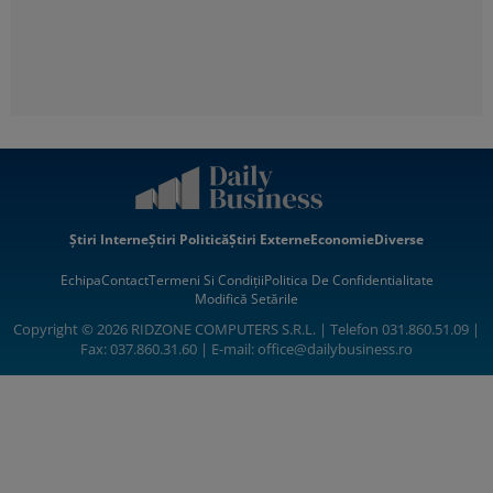
Știri Interne
Știri Politică
Știri Externe
Economie
Diverse
Echipa
Contact
Termeni Si Condiții
Politica De Confidentialitate
Modifică Setările
Copyright © 2026 RIDZONE COMPUTERS S.R.L. | Telefon 031.860.51.09 |
Fax: 037.860.31.60 | E-mail:
office@dailybusiness.ro