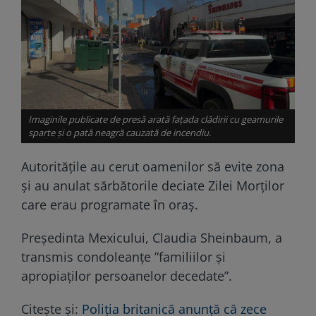
Imaginile publicate de presă arată fațada clădirii cu geamurile
sparte și o pată neagră cauzată de incendiu.
Autoritățile au cerut oamenilor să evite zona
și au anulat sărbătorile deciate Zilei Morților
care erau programate în oraș.
Președinta Mexicului, Claudia Sheinbaum, a
transmis condoleanțe ”familiilor și
apropiaților persoanelor decedate”.
Citește și:
Poliția britanică anunță că zece