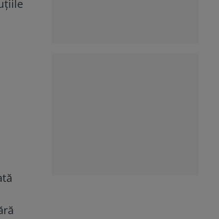
țiile
ată
ără