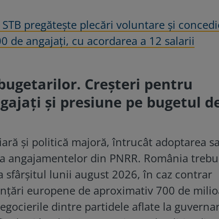
STB pregătește plecări voluntare și concedi
0 de angajați, cu acordarea a 12 salarii
bugetarilor. Creșteri pentru
gajați și presiune pe bugetul d
iară și politică majoră, întrucât adoptarea s
ea angajamentelor din PNRR. România trebu
a sfârșitul lunii august 2026, în caz contrar
anțări europene de aproximativ 700 de mili
egocierile dintre partidele aflate la guverna