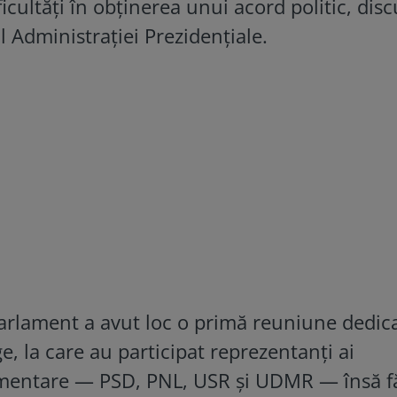
ficultăți în obținerea unui acord politic, discu
ul Administrației Prezidențiale.
Parlament a avut loc o primă reuniune dedic
ege, la care au participat reprezentanți ai
lamentare — PSD, PNL, USR și UDMR — însă f