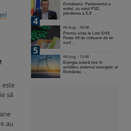
Grindeanu: Parlamentul a
evitat, cu votul PSD,
eri
pierderea a 5,8 ...
4
06 Aug. - 10:38
Premiu uriaș la Loto 6/49.
Peste 49 de milioane de lei
sunt ...
5
06 Aug. - 12:48
e
Energia solară ține în
echilibru sistemul energetic al
României, ...
a este
ie să
oane
re au