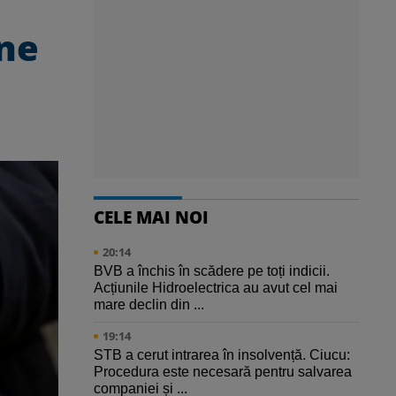
une
CELE MAI NOI
20:14
BVB a închis în scădere pe toți indicii.
Acțiunile Hidroelectrica au avut cel mai
mare declin din ...
19:14
STB a cerut intrarea în insolvență. Ciucu:
Procedura este necesară pentru salvarea
companiei și ...