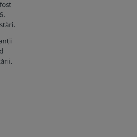
fost
6,
stări.
anții
nd
ării,