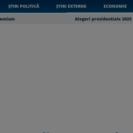
ȘTIRI POLITICĂ
ȘTIRI EXTERNE
ECONOMIE
remium
Alegeri prezidentiale 2025