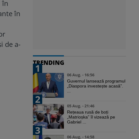
 în
ante în
or
i de a-
TRENDING
1
06 Aug. - 16:56
Guvernul lansează programul
„Diaspora investește acasă”.
...
2
05 Aug. - 21:46
Rețeaua rusă de boți
„Matrioșka” îl vizează pe
Gabriel ...
3
06 Aug. - 14:58