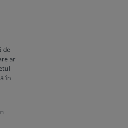
6 de
are ar
etul
ă în
in