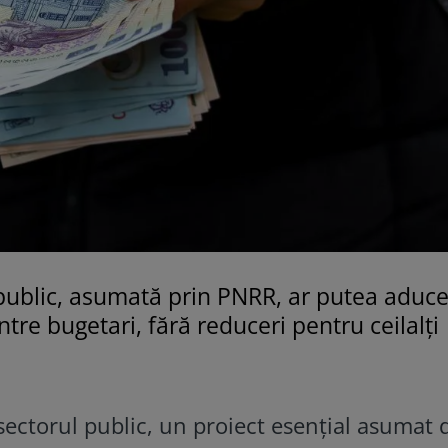
l public, asumată prin PNRR, ar putea aduc
re bugetari, fără reduceri pentru ceilalți
 sectorul public, un proiect esențial asumat 