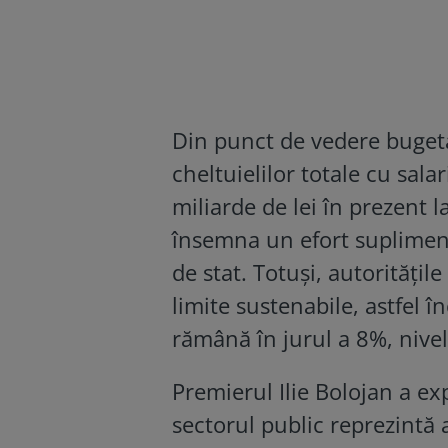
Din punct de vedere bugeta
cheltuielilor totale cu sala
miliarde de lei în prezent l
însemna un efort supliment
de stat. Totuși, autoritățil
limite sustenabile, astfel î
rămână în jurul a 8%, nive
Premierul Ilie Bolojan a exp
sectorul public reprezintă 