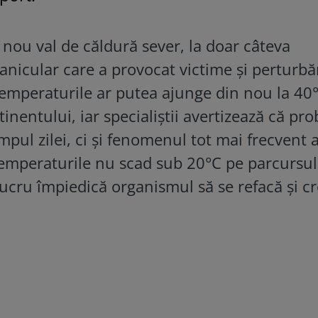
nou val de căldură sever, la doar câteva
nicular care a provocat victime și perturbă
Temperaturile ar putea ajunge din nou la 40°
nentului, iar specialiștii avertizează că pr
mpul zilei, ci și fenomenul tot mai frecvent a
 temperaturile nu scad sub 20°C pe parcursul
t lucru împiedică organismul să se refacă și c