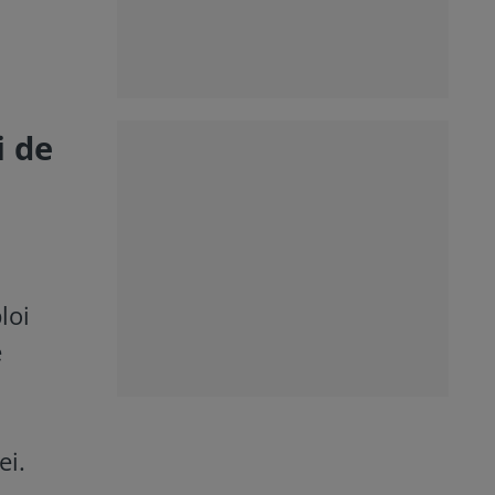
i de
loi
e
ei.