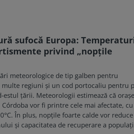
ură sufocă Europa: Temperatur
rtismente privind „nopțile
zări meteorologice de tip galben pentru
 multe regiuni și un cod portocaliu pentru p
d-estul țării. Meteorologii estimează că oraș
 Córdoba vor fi printre cele mai afectate, cu
°C. În plus, nopțile foarte calde vor reduce
ului și capacitatea de recuperare a populați