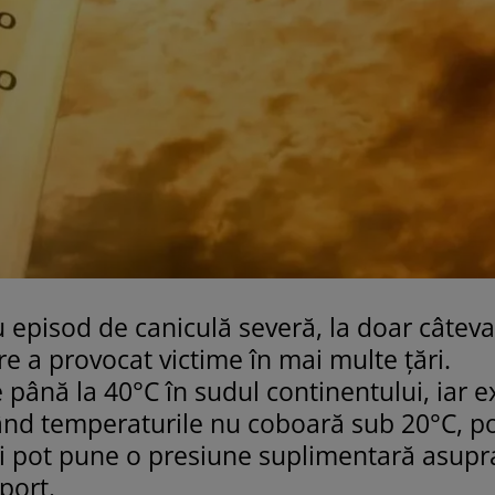
 episod de caniculă severă, la doar câteva
e a provocat victime în mai multe țări.
până la 40°C în sudul continentului, iar ex
 când temperaturile nu coboară sub 20°C, p
și pot pune o presiune suplimentară asupr
port.