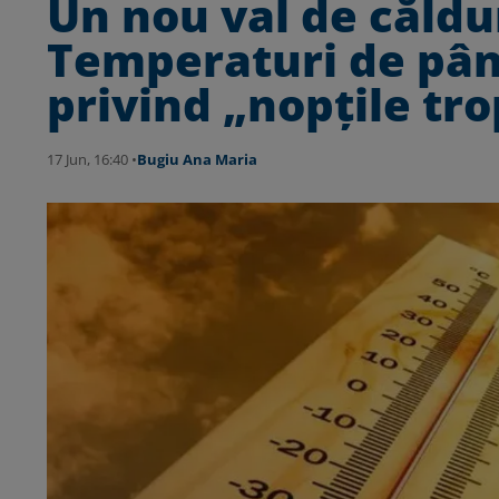
Un nou val de căldu
Temperaturi de până
privind „nopțile tro
17 Jun, 16:40 •
Bugiu ⁠Ana Maria