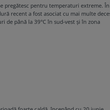
a se pregătesc pentru temperaturi extreme. În
dură recent a fost asociat cu mai multe dece
i de până la 39°C în sud-vest și în zona
perioadă foarte caldă, începând cu 20 iunie,