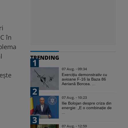
ri
C în
oblema
l
TRENDING
1
07 Aug. - 09:34
rește
Exercițiu demonstrativ cu
avioane F-16 la Baza 86
Aeriană Borcea. ...
2
07 Aug. - 10:23
Ilie Bolojan despre criza din
energie: „E o combinație de
...
3
07 Aug. - 12:59