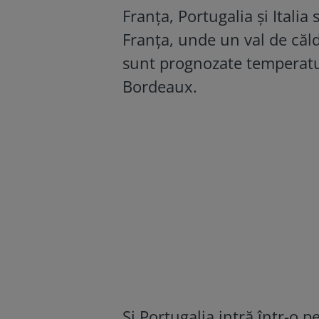
Franța, Portugalia și Itali
Franța, unde un val de căl
sunt prognozate temperatur
Bordeaux.
Și Portugalia intră într-o 