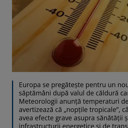
Europa se pregătește pentru un nou
săptămâni după valul de căldură car
Meteorologii anunță temperaturi de 
avertizează că „nopțile tropicale”,
avea efecte grave asupra sănătății 
infrastructurii energetice și de trans