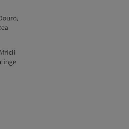
 Douro,
tea
fricii
atinge