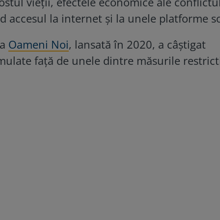
stul vieții, efectele economice ale conflictu
ind accesul la internet și la unele platforme s
ea
Oameni Noi
, lansată în 2020, a câștigat
ormulate față de unele dintre măsurile restrict