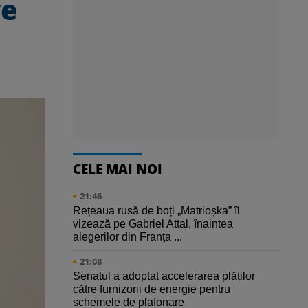
ve
CELE MAI NOI
21:46
Rețeaua rusă de boți „Matrioșka” îl
vizează pe Gabriel Attal, înaintea
alegerilor din Franța ...
21:08
Senatul a adoptat accelerarea plăților
către furnizorii de energie pentru
schemele de plafonare