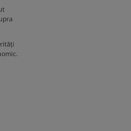
ut
supra
rități
onomic.