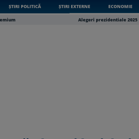
ȘTIRI POLITICĂ
ȘTIRI EXTERNE
ECONOMIE
remium
Alegeri prezidentiale 2025