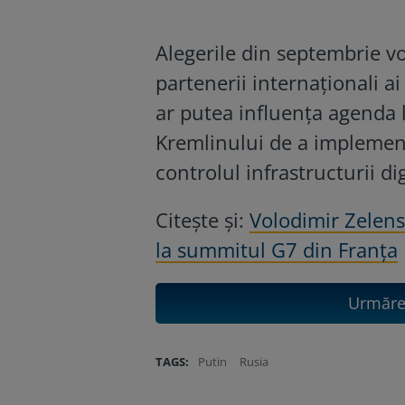
Alegerile din septembrie vor
partenerii internaționali ai
ar putea influența agenda l
Kremlinului de a implement
controlul infrastructurii dig
Citește și:
Volodimir Zelensk
la summitul G7 din Franța
Urmăreș
TAGS:
Putin
Rusia