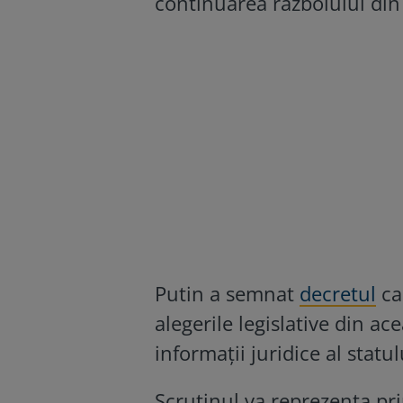
continuarea războiului din
Putin a semnat
decretul
ca
alegerile legislative din ac
informații juridice al statul
Scrutinul va reprezenta pri