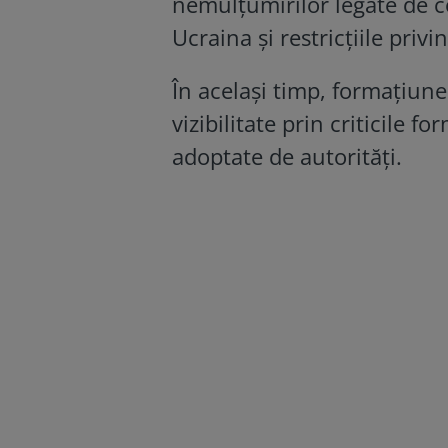
nemulțumirilor legate de co
Ucraina și restricțiile priv
În același timp, formațiun
vizibilitate prin criticile f
adoptate de autorități.