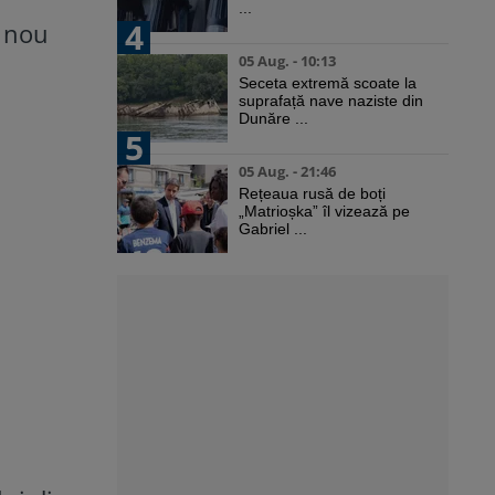
...
4
n nou
05 Aug. - 10:13
Seceta extremă scoate la
suprafață nave naziste din
Dunăre ...
5
05 Aug. - 21:46
Rețeaua rusă de boți
„Matrioșka” îl vizează pe
Gabriel ...