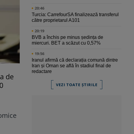
20:46
Turcia: CarrefourSA finalizează transferul
către proprietarul A101
20:19
BVB a închis pe minus ședința de
miercuri. BET a scăzut cu 0,57%
19:56
Iranul afirmă că declarația comună dintre
Iran și Oman se află în stadiul final de
redactare
ma de
20
VEZI TOATE ȘTIRILE
nomice