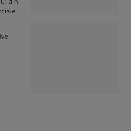
lui din
ociale.
ive