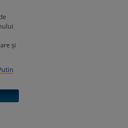
 de
nului
are și
Putin