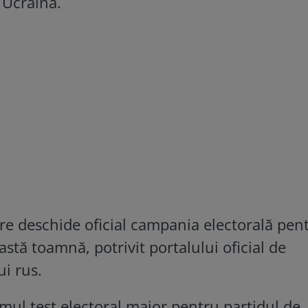
 Ucraina.
re deschide oficial campania electorală pen
eastă toamnă, potrivit portalului oficial de
ui rus.
mul test electoral major pentru partidul de