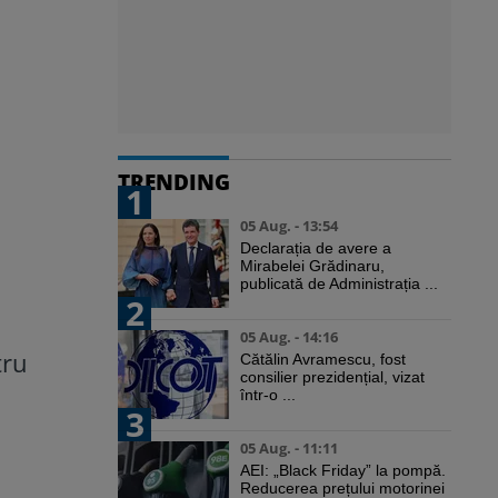
TRENDING
1
05 Aug. - 13:54
Declarația de avere a
Mirabelei Grădinaru,
publicată de Administrația ...
2
05 Aug. - 14:16
tru
Cătălin Avramescu, fost
consilier prezidențial, vizat
într-o ...
3
05 Aug. - 11:11
AEI: „Black Friday” la pompă.
Reducerea prețului motorinei