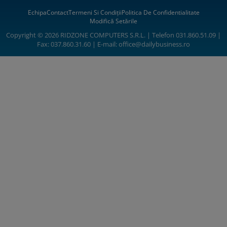
Echipa
Contact
Termeni Si Condiții
Politica De Confidentialitate
Modifică Setările
Copyright © 2026 RIDZONE COMPUTERS S.R.L. | Telefon 031.860.51.09 |
Fax: 037.860.31.60 | E-mail:
office@dailybusiness.ro