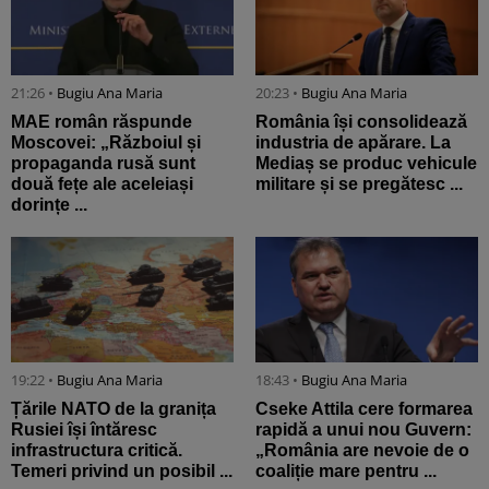
21:26 •
Bugiu ⁠Ana Maria
20:23 •
Bugiu ⁠Ana Maria
MAE român răspunde
România își consolidează
Moscovei: „Războiul și
industria de apărare. La
propaganda rusă sunt
Mediaș se produc vehicule
două fețe ale aceleiași
militare și se pregătesc ...
dorințe ...
19:22 •
Bugiu ⁠Ana Maria
18:43 •
Bugiu ⁠Ana Maria
Țările NATO de la granița
Cseke Attila cere formarea
Rusiei își întăresc
rapidă a unui nou Guvern:
infrastructura critică.
„România are nevoie de o
Temeri privind un posibil ...
coaliție mare pentru ...