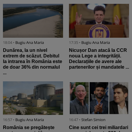
18:04 •
Bugiu ⁠Ana Maria
17:35 •
Bugiu ⁠Ana Maria
Dunărea, la un nivel
Nicușor Dan atacă la CCR
extrem de scăzut. Debitul
noua Lege a integrității.
la intrarea în România este
Declarațiile de avere ale
de doar 36% din normalul
partenerilor și mandatele ...
...
16:57 •
Bugiu ⁠Ana Maria
16:47 •
Stefan Simion
România se pregătește
Cine sunt cei trei miliardari