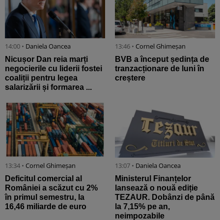
14:00 •
Daniela Oancea
13:46 •
Cornel Ghimeșan
Nicușor Dan reia marți
BVB a început ședința de
negocierile cu liderii fostei
tranzacționare de luni în
coaliții pentru legea
creștere
salarizării și formarea ...
13:34 •
Cornel Ghimeșan
13:07 •
Daniela Oancea
Deficitul comercial al
Ministerul Finanțelor
României a scăzut cu 2%
lansează o nouă ediție
în primul semestru, la
TEZAUR. Dobânzi de până
16,46 miliarde de euro
la 7,15% pe an,
neimpozabile