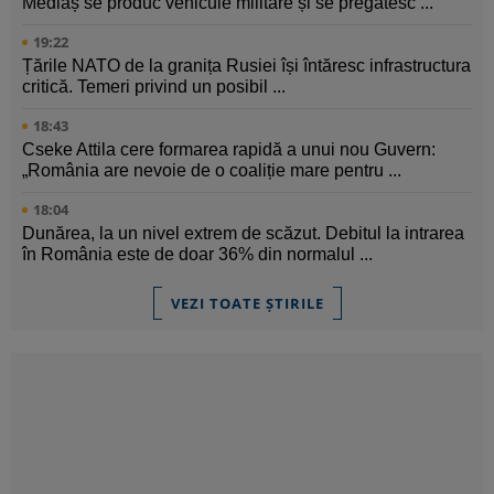
Mediaș se produc vehicule militare și se pregătesc ...
19:22
Țările NATO de la granița Rusiei își întăresc infrastructura
critică. Temeri privind un posibil ...
18:43
Cseke Attila cere formarea rapidă a unui nou Guvern:
„România are nevoie de o coaliție mare pentru ...
18:04
Dunărea, la un nivel extrem de scăzut. Debitul la intrarea
în România este de doar 36% din normalul ...
VEZI TOATE ȘTIRILE