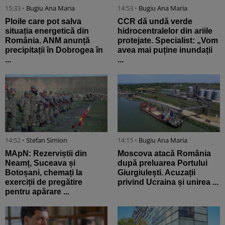
15:33 •
Bugiu ⁠Ana Maria
14:53 •
Bugiu ⁠Ana Maria
Ploile care pot salva
CCR dă undă verde
situația energetică din
hidrocentralelor din ariile
România. ANM anunță
protejate. Specialist: „Vom
precipitații în Dobrogea în
avea mai puține inundații
...
...
14:52 •
Stefan Simion
14:15 •
Bugiu ⁠Ana Maria
MApN: Rezerviștii din
Moscova atacă România
Neamț, Suceava și
după preluarea Portului
Botoșani, chemați la
Giurgiulești. Acuzații
exerciții de pregătire
privind Ucraina și unirea ...
pentru apărare ...