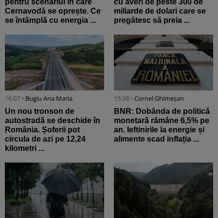
pentru scenariul în care
cu averi de peste 300 de
Cernavodă se oprește. Ce
miliarde de dolari care se
se întâmplă cu energia ...
pregătesc să preia ...
16:07 •
Bugiu ⁠Ana Maria
15:38 •
Cornel Ghimeșan
Un nou tronson de
BNR: Dobânda de politică
autostradă se deschide în
monetară rămâne 6,5% pe
România. Șoferii pot
an. Ieftinirile la energie și
circula de azi pe 12,24
alimente scad inflația ...
kilometri ...