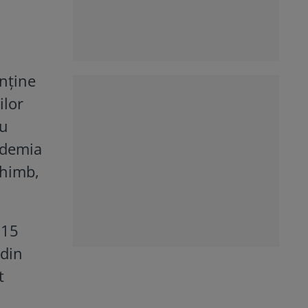
nține
ilor
cu
ndemia
chimb,
315
 din
t