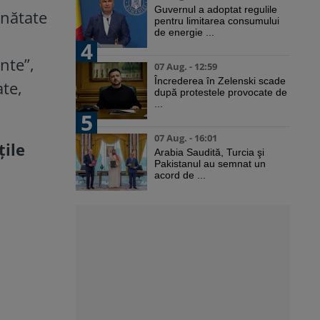
Guvernul a adoptat regulile
ănătate
pentru limitarea consumului
de energie ...
4
nte”,
07 Aug. - 12:59
Încrederea în Zelenski scade
te,
după protestele provocate de
...
5
07 Aug. - 16:01
țile
Arabia Saudită, Turcia şi
Pakistanul au semnat un
acord de ...