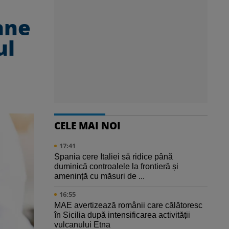
ane
ul
CELE MAI NOI
17:41
Spania cere Italiei să ridice până
duminică controalele la frontieră și
amenință cu măsuri de ...
16:55
MAE avertizează românii care călătoresc
în Sicilia după intensificarea activității
vulcanului Etna