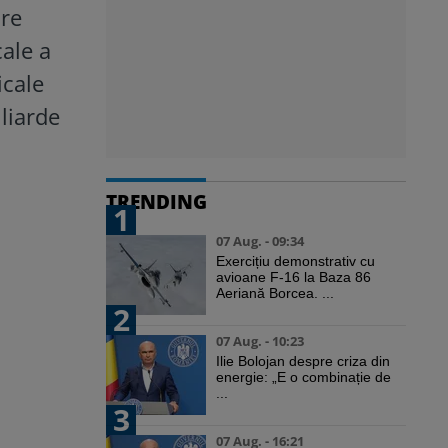
are
ale a
icale
liarde
TRENDING
1
07 Aug. - 09:34
Exercițiu demonstrativ cu
avioane F-16 la Baza 86
Aeriană Borcea. ...
2
07 Aug. - 10:23
Ilie Bolojan despre criza din
energie: „E o combinație de
...
3
07 Aug. - 16:21