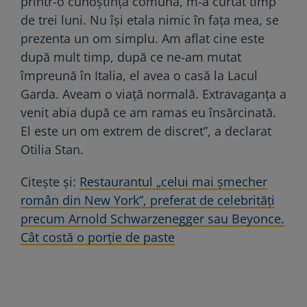
printr-o cunoștință comună, m-a curtat timp
de trei luni. Nu își etala nimic în fața mea, se
prezenta un om simplu. Am aflat cine este
după mult timp, după ce ne-am mutat
împreună în Italia, el avea o casă la Lacul
Garda. Aveam o viață normală. Extravaganța a
venit abia după ce am ramas eu însărcinată.
El este un om extrem de discret”, a declarat
Otilia Stan.
Citeşte şi:
Restaurantul „celui mai șmecher
român din New York”, preferat de celebrități
precum Arnold Schwarzenegger sau Beyonce.
Cât costă o porție de paste