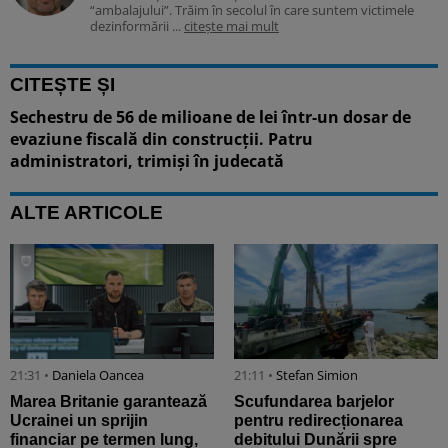
“ambalajului”. Trăim în secolul în care suntem victimele
dezinformării ...
citește mai mult
CITEȘTE ȘI
Sechestru de 56 de milioane de lei într-un dosar de
evaziune fiscală din construcții. Patru
administratori, trimiși în judecată
ALTE ARTICOLE
21:31 •
Daniela Oancea
21:11 •
Stefan Simion
Marea Britanie garantează
Scufundarea barjelor
Ucrainei un sprijin
pentru redirecționarea
financiar pe termen lung,
debitului Dunării spre