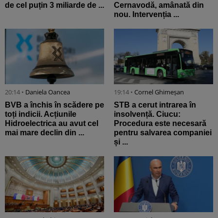
de cel puțin 3 miliarde de ...
Cernavodă, amânată din
nou. Intervenția ...
20:14 •
Daniela Oancea
19:14 •
Cornel Ghimeșan
BVB a închis în scădere pe
STB a cerut intrarea în
toți indicii. Acțiunile
insolvență. Ciucu:
Hidroelectrica au avut cel
Procedura este necesară
mai mare declin din ...
pentru salvarea companiei
și ...