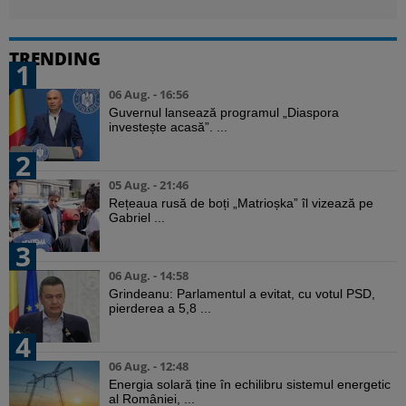
TRENDING
1
06 Aug. - 16:56
Guvernul lansează programul „Diaspora
investește acasă”. ...
2
05 Aug. - 21:46
Rețeaua rusă de boți „Matrioșka” îl vizează pe
Gabriel ...
3
06 Aug. - 14:58
Grindeanu: Parlamentul a evitat, cu votul PSD,
pierderea a 5,8 ...
4
06 Aug. - 12:48
Energia solară ține în echilibru sistemul energetic
al României, ...