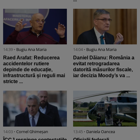
14:39 •
Bugiu ⁠Ana Maria
14:04 •
Bugiu ⁠Ana Maria
Raed Arafat: Reducerea
Daniel Dăianu: România a
accidentelor rutiere
evitat retrogradarea
depinde de educație,
datorită măsurilor fiscale,
infrastructură și reguli mai
iar decizia Moody’s va ...
stricte ...
14:03 •
Cornel Ghimeșan
13:45 •
Daniela Oancea
ÎCCJ respinge contestațiile
Oficialii federali