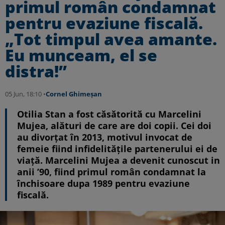
primul român condamnat
pentru evaziune fiscală.
„Tot timpul avea amante.
Eu munceam, el se
distra!”
05 Jun, 18:10 •
Cornel Ghimeșan
Otilia Stan a fost căsătorită cu Marcelini
Mujea, alături de care are doi copii. Cei doi
au divorţat în 2013, motivul invocat de
femeie fiind infidelităţile partenerului ei de
viaţă. Marcelini Mujea a devenit cunoscut in
anii ’90, fiind primul român condamnat la
închisoare dupa 1989 pentru evaziune
fiscală.