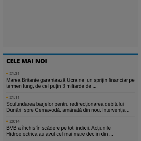
CELE MAI NOI
21:31
Marea Britanie garantează Ucrainei un sprijin financiar pe
termen lung, de cel puțin 3 miliarde de ...
21:11
Scufundarea barjelor pentru redirecționarea debitului
Dunării spre Cernavodă, amânată din nou. Intervenția ...
20:14
BVB a închis în scădere pe toți indicii. Acțiunile
Hidroelectrica au avut cel mai mare declin din ...