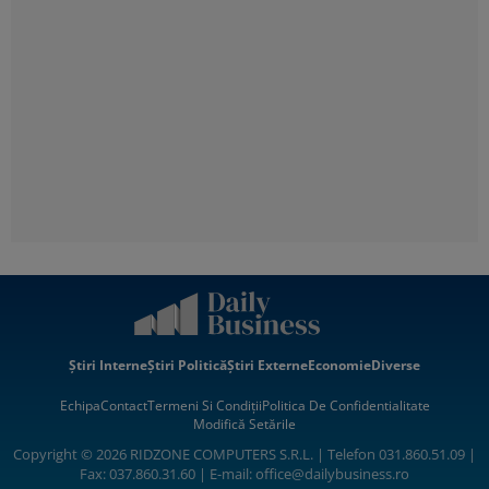
Știri Interne
Știri Politică
Știri Externe
Economie
Diverse
Echipa
Contact
Termeni Si Condiții
Politica De Confidentialitate
Modifică Setările
Copyright © 2026 RIDZONE COMPUTERS S.R.L. | Telefon 031.860.51.09 |
Fax: 037.860.31.60 | E-mail:
office@dailybusiness.ro