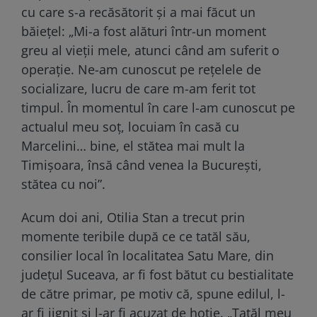
cu care s-a recăsătorit și a mai făcut un
băiețel: „Mi-a fost alături într-un moment
greu al vieții mele, atunci când am suferit o
operație. Ne-am cunoscut pe rețelele de
socializare, lucru de care m-am ferit tot
timpul. În momentul în care l-am cunoscut pe
actualul meu soț, locuiam în casă cu
Marcelini… bine, el stătea mai mult la
Timișoara, însă când venea la București,
stătea cu noi”.
Acum doi ani, Otilia Stan a trecut prin
momente teribile după ce ce tatăl său,
consilier local în localitatea Satu Mare, din
județul Suceava, ar fi fost bătut cu bestialitate
de către primar, pe motiv că, spune edilul, l-
ar fi jignit și l-ar fi acuzat de hoție. „Tatăl meu