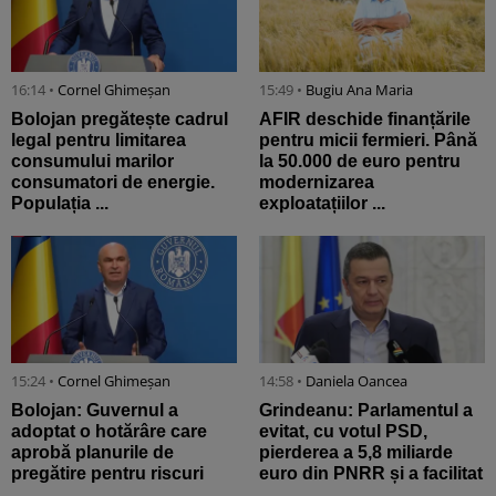
16:14 •
Cornel Ghimeșan
15:49 •
Bugiu ⁠Ana Maria
Bolojan pregătește cadrul
AFIR deschide finanțările
legal pentru limitarea
pentru micii fermieri. Până
consumului marilor
la 50.000 de euro pentru
consumatori de energie.
modernizarea
Populația ...
exploatațiilor ...
15:24 •
Cornel Ghimeșan
14:58 •
Daniela Oancea
Bolojan: Guvernul a
Grindeanu: Parlamentul a
adoptat o hotărâre care
evitat, cu votul PSD,
aprobă planurile de
pierderea a 5,8 miliarde
pregătire pentru riscuri
euro din PNRR și a facilitat
...