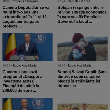
18:40 •
Cornel Ghimeșan
17:24 •
Daniela Oancea
Camera Deputaților se va
Bolojan respinge criticile
reuni într-o sesiune
privind situația economică
extraordinară în 11 și 12
în care se află România:
august pentru patru
Guvernul a făcut ...
proiecte ...
16:56 •
Bugiu ⁠Ana Maria
16:16 •
Bugiu ⁠Ana Maria
Guvernul lansează
Sondaj Salvați Copiii: Șase
programul „Diaspora
din zece copii cu părinți
investește acasă”.
plecați în străinătate își
Finanțări de până la
doresc ca ...
200.000 de euro ...