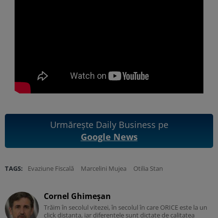
Urmărește Daily Business pe
Google News
TAGS:
Evaziune Fiscală
Marcelini Mujea
Otilia Stan
Cornel Ghimeșan
Trăim în secolul vitezei, în secolul în care ORICE este la un
click distanța, iar diferențele sunt dictate de calitatea