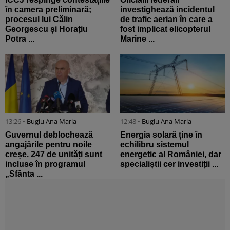
în camera preliminară;
investighează incidentul
procesul lui Călin
de trafic aerian în care a
Georgescu și Horațiu
fost implicat elicopterul
Potra ...
Marine ...
13:26 •
Bugiu ⁠Ana Maria
12:48 •
Bugiu ⁠Ana Maria
Guvernul deblochează
Energia solară ține în
angajările pentru noile
echilibru sistemul
creșe. 247 de unități sunt
energetic al României, dar
incluse în programul
specialiștii cer investiții ...
„Sfânta ...