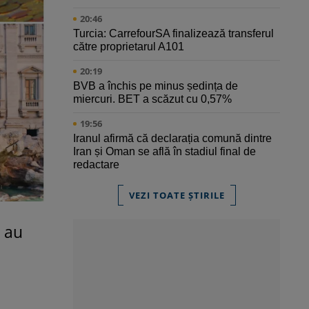
20:46
Turcia: CarrefourSA finalizează transferul
către proprietarul A101
20:19
BVB a închis pe minus ședința de
miercuri. BET a scăzut cu 0,57%
19:56
Iranul afirmă că declarația comună dintre
Iran și Oman se află în stadiul final de
redactare
VEZI TOATE ȘTIRILE
, au