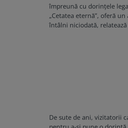
împreună cu dorinţele lega
„Cetatea eternă”, oferă un 
întâlni niciodată, relatează
De sute de ani, vizitatorii
pentru a-şi pune o dorinţă,