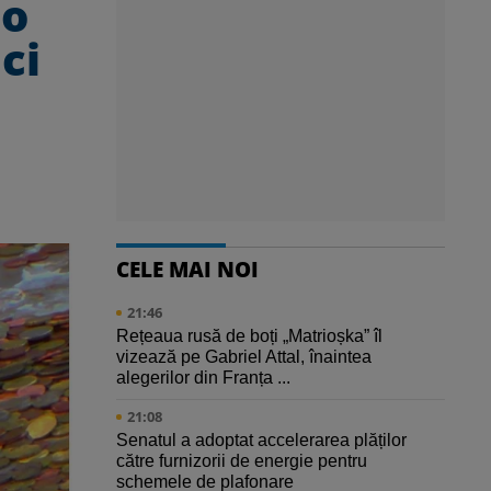
 o
ci
CELE MAI NOI
21:46
Rețeaua rusă de boți „Matrioșka” îl
vizează pe Gabriel Attal, înaintea
alegerilor din Franța ...
21:08
Senatul a adoptat accelerarea plăților
către furnizorii de energie pentru
schemele de plafonare