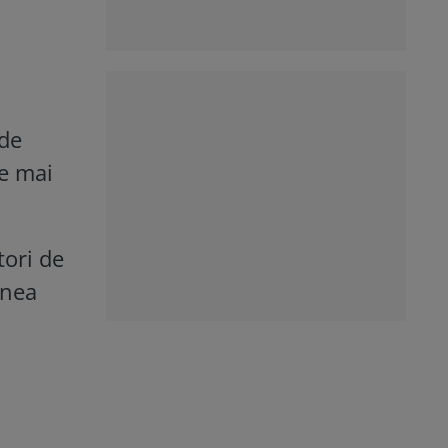
 de
ie mai
tori de
inea