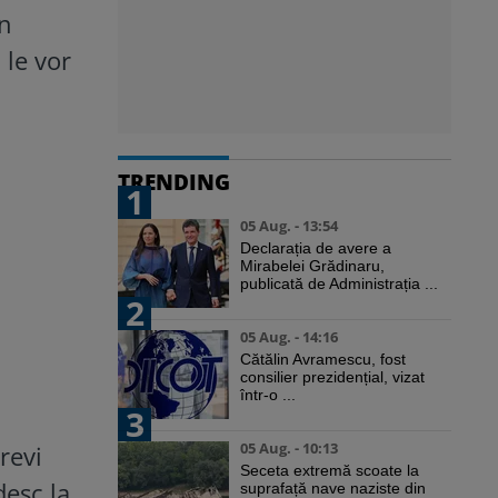
în
 le vor
TRENDING
1
05 Aug. - 13:54
Declarația de avere a
Mirabelei Grădinaru,
publicată de Administrația ...
2
05 Aug. - 14:16
Cătălin Avramescu, fost
consilier prezidențial, vizat
într-o ...
3
05 Aug. - 10:13
revi
Seceta extremă scoate la
desc la
suprafață nave naziste din