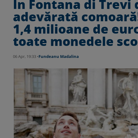
În Fontana di Trevi
adevărată comoară! 
1,4 milioane de eur
toate monedele sco
06 Apr, 19:33 •
Fundeanu Madalina