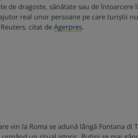
te de dragoste, sănătate sau de întoarcere 
ajutor real unor persoane pe care turiştii nu
 Reuters, citat de
Agerpres
.
 care vin la Roma se adună lângă Fontana di T
 urmând un ritual istoric. Puţini se mai gân