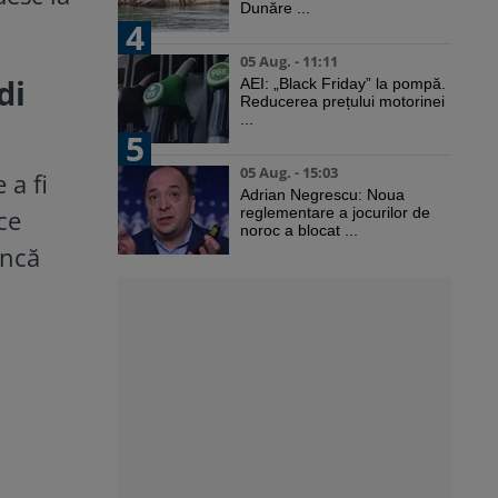
Dunăre ...
4
05 Aug. - 11:11
di
AEI: „Black Friday” la pompă.
Reducerea prețului motorinei
...
5
05 Aug. - 15:03
 a fi
Adrian Negrescu: Noua
ce
reglementare a jocurilor de
noroc a blocat ...
ancă