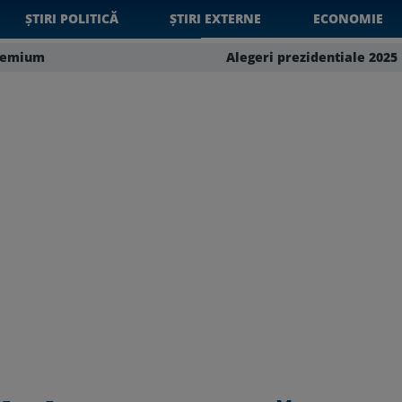
ȘTIRI POLITICĂ
ȘTIRI EXTERNE
ECONOMIE
remium
Alegeri prezidentiale 2025