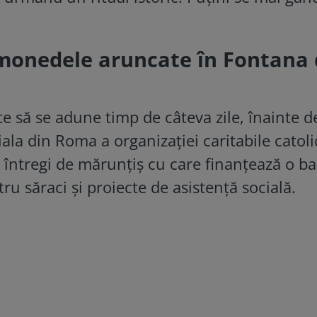
monedele aruncate în Fontana 
e să se adune timp de câteva zile, înainte de
liala din Roma a organizaţiei caritabile catoli
i întregi de mărunţiş cu care finanţează o b
ru săraci şi proiecte de asistenţă socială.