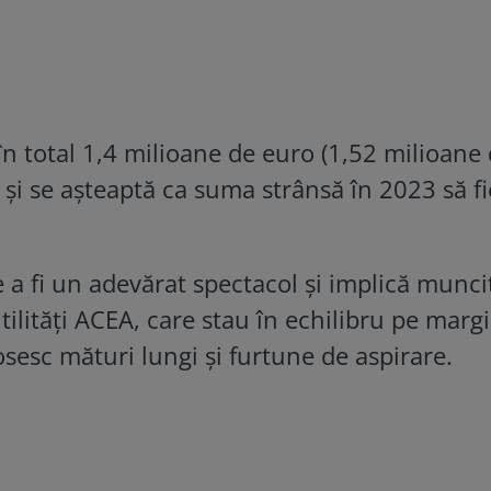
 în total 1,4 milioane de euro (1,52 milioane
i şi se aşteaptă ca suma strânsă în 2023 să f
a fi un adevărat spectacol şi implică munci
ilităţi ACEA, care stau în echilibru pe marg
osesc mături lungi şi furtune de aspirare.