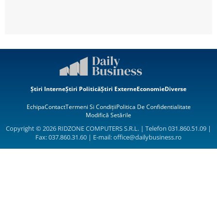
Știri Interne
Știri Politică
Știri Externe
Economie
Diverse
Echipa
Contact
Termeni Si Condiții
Politica De Confidentialitate
Modifică Setările
Copyright © 2026 RIDZONE COMPUTERS S.R.L. | Telefon 031.860.51.09 |
Fax: 037.860.31.60 | E-mail:
office@dailybusiness.ro