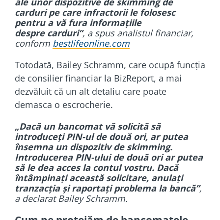
ale unor dispozitive de skimming de
carduri pe care infractorii le folosesc
pentru a vă fura informațiile
despre carduri”
, a spus analistul financiar,
conform
bestlifeonline.com
Totodată, Bailey Schramm, care ocupă funcția
de consilier financiar la BizReport, a mai
dezvăluit că un alt detaliu care poate
demasca o escrocherie.
„Dacă un bancomat vă solicită să
introduceți PIN-ul de două ori, ar putea
însemna un dispozitiv de skimming.
Introducerea PIN-ului de două ori ar putea
să le dea acces la contul vostru. Dacă
întâmpinați această solicitare, anulați
tranzacția și raportați problema la bancă”
,
a declarat Bailey Schramm.
Cum ne protejăm de bancomatele