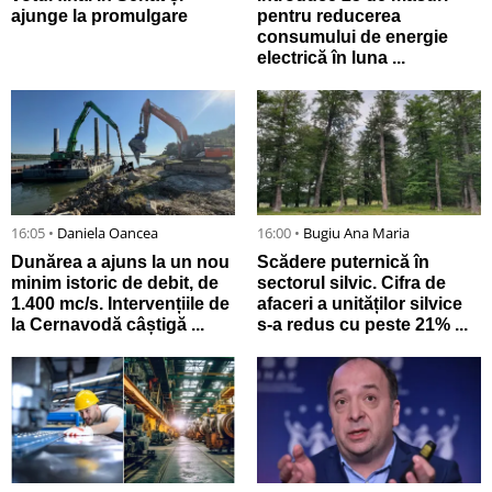
ajunge la promulgare
pentru reducerea
consumului de energie
electrică în luna ...
16:05 •
Daniela Oancea
16:00 •
Bugiu ⁠Ana Maria
Dunărea a ajuns la un nou
Scădere puternică în
minim istoric de debit, de
sectorul silvic. Cifra de
1.400 mc/s. Intervențiile de
afaceri a unităților silvice
la Cernavodă câștigă ...
s-a redus cu peste 21% ...