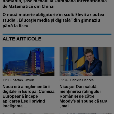
România, șase medalii la Olimpiada Internațională
de Matematică din China
O nouă materie obligatorie în școli: Elevii ar putea
studia „Educație media și digitală” din gimnaziu
până la liceu
ALTE ARTICOLE
11:00 •
Stefan Simion
09:34 •
Daniela Oancea
Noua eră a reglementării
Nicușor Dan salută
digitale în Europa: Comisia
menținerea ratingului
Europeană începe
României de către
aplicarea Legii privind
Moody’s și spune că țara
inteligența ...
„mai ...