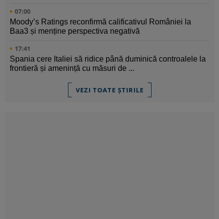
07:00
Moody’s Ratings reconfirmă calificativul României la
Baa3 și menține perspectiva negativă
17:41
Spania cere Italiei să ridice până duminică controalele la
frontieră și amenință cu măsuri de ...
VEZI TOATE ȘTIRILE