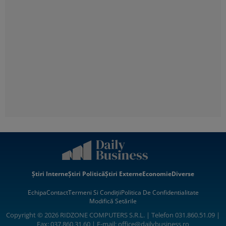
Știri Interne
Știri Politică
Știri Externe
Economie
Diverse
Echipa
Contact
Termeni Si Condiții
Politica De Confidentialitate
Modifică Setările
Copyright © 2026 RIDZONE COMPUTERS S.R.L. | Telefon 031.860.51.09 |
Fax: 037.860.31.60 | E-mail:
office@dailybusiness.ro