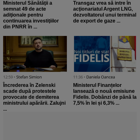
Ministerul Sănătăţii a
Transgaz vrea să intre în
semnat 49 de acte
acţionariatul Argent LNG,
adiţionale pentru
dezvoltatorul unui terminal
continuarea investiţiilor
de export de gaze ...
din PNRR în ...
12:59 •
Stefan Simion
11:36 •
Daniela Oancea
Încrederea în Zelenski
Ministerul Finanțelor
scade după protestele
lansează o nouă emisiune
provocate de demiterea
Fidelis. Dobânzi de până la
ministrului apărării. Zalujni
7,5% în lei și 6,3% ...
...