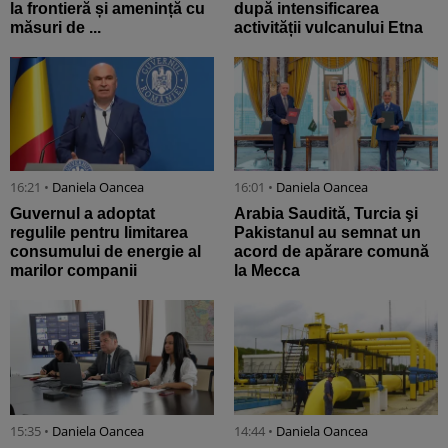
la frontieră și amenință cu
după intensificarea
măsuri de ...
activității vulcanului Etna
16:21 •
Daniela Oancea
16:01 •
Daniela Oancea
Guvernul a adoptat
Arabia Saudită, Turcia şi
regulile pentru limitarea
Pakistanul au semnat un
consumului de energie al
acord de apărare comună
marilor companii
la Mecca
15:35 •
Daniela Oancea
14:44 •
Daniela Oancea