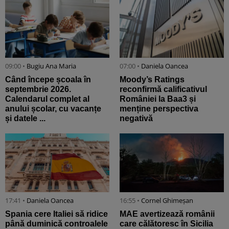
09:00 •
Bugiu ⁠Ana Maria
07:00 •
Daniela Oancea
Când începe școala în
Moody’s Ratings
septembrie 2026.
reconfirmă calificativul
Calendarul complet al
României la Baa3 și
anului școlar, cu vacanțe
menține perspectiva
și datele ...
negativă
17:41 •
Daniela Oancea
16:55 •
Cornel Ghimeșan
Spania cere Italiei să ridice
MAE avertizează românii
până duminică controalele
care călătoresc în Sicilia