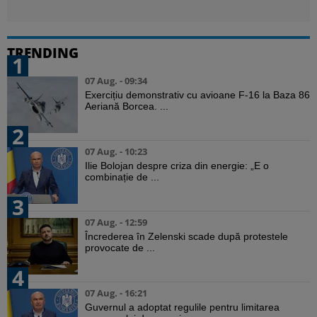
TRENDING
1
07 Aug. - 09:34
Exercițiu demonstrativ cu avioane F-16 la Baza 86
Aeriană Borcea. ...
2
07 Aug. - 10:23
Ilie Bolojan despre criza din energie: „E o
combinație de ...
3
07 Aug. - 12:59
Încrederea în Zelenski scade după protestele
provocate de ...
4
07 Aug. - 16:21
Guvernul a adoptat regulile pentru limitarea