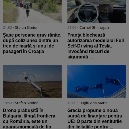
21:30 •
Stefan Simion
21:00 •
Cornel Ghimeșan
Șase persoane grav rănite,
Franța blochează
după coliziunea dintre un
autorizarea modelului Full
tren de marfă și unul de
Self-Driving al Tesla,
pasageri în Croația
invocând riscuri de
siguranță ...
19:50 •
Stefan Simion
19:00 •
Bugiu ⁠Ana Maria
Drona prăbușită în
Grecia propune o nouă
Bulgaria, lângă frontiera
sursă de finanțare pentru
cu România, este un
UE: O parte din veniturile
aparat-momeală de tip
din licitațiile pentru ...