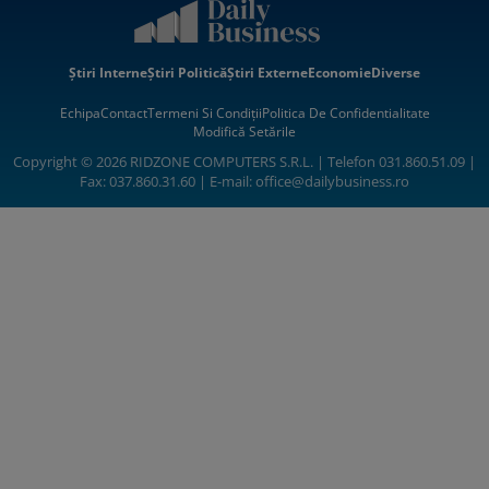
Știri Interne
Știri Politică
Știri Externe
Economie
Diverse
Echipa
Contact
Termeni Si Condiții
Politica De Confidentialitate
Modifică Setările
Copyright © 2026 RIDZONE COMPUTERS S.R.L. | Telefon 031.860.51.09 |
Fax: 037.860.31.60 | E-mail:
office@dailybusiness.ro