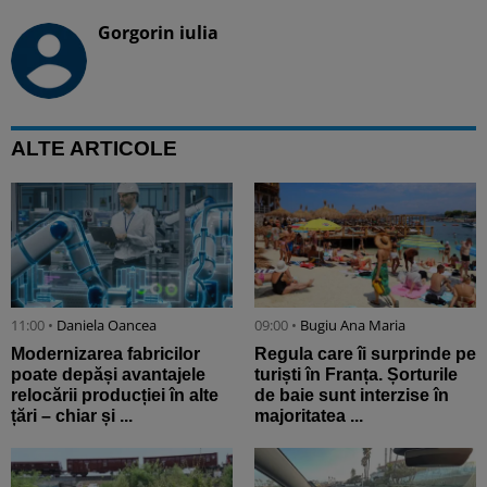
Gorgorin iulia
ALTE ARTICOLE
11:00 •
Daniela Oancea
09:00 •
Bugiu ⁠Ana Maria
Modernizarea fabricilor
Regula care îi surprinde pe
poate depăși avantajele
turiști în Franța. Șorturile
relocării producției în alte
de baie sunt interzise în
țări – chiar și ...
majoritatea ...