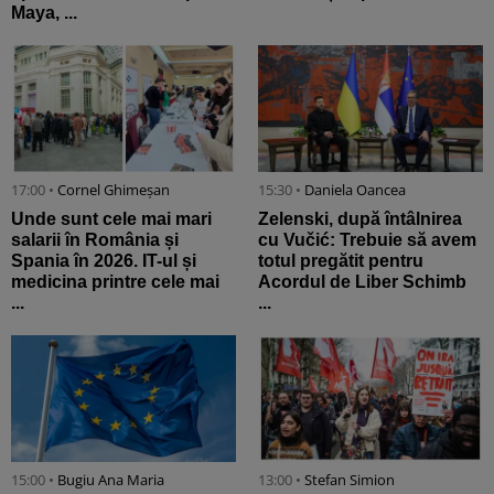
Maya, ...
17:00 •
Cornel Ghimeșan
15:30 •
Daniela Oancea
Unde sunt cele mai mari
Zelenski, după întâlnirea
salarii în România și
cu Vučić: Trebuie să avem
Spania în 2026. IT-ul și
totul pregătit pentru
medicina printre cele mai
Acordul de Liber Schimb
...
...
15:00 •
Bugiu ⁠Ana Maria
13:00 •
Stefan Simion