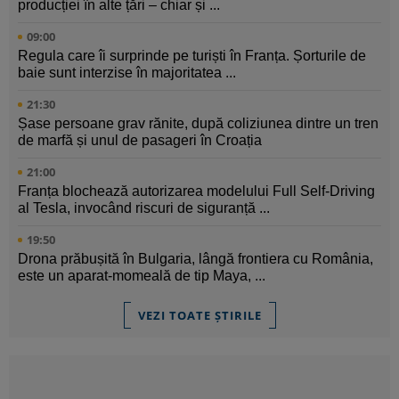
producției în alte țări – chiar și ...
09:00
Regula care îi surprinde pe turiști în Franța. Șorturile de
baie sunt interzise în majoritatea ...
21:30
Șase persoane grav rănite, după coliziunea dintre un tren
de marfă și unul de pasageri în Croația
21:00
Franța blochează autorizarea modelului Full Self-Driving
al Tesla, invocând riscuri de siguranță ...
19:50
Drona prăbușită în Bulgaria, lângă frontiera cu România,
este un aparat-momeală de tip Maya, ...
VEZI TOATE ȘTIRILE