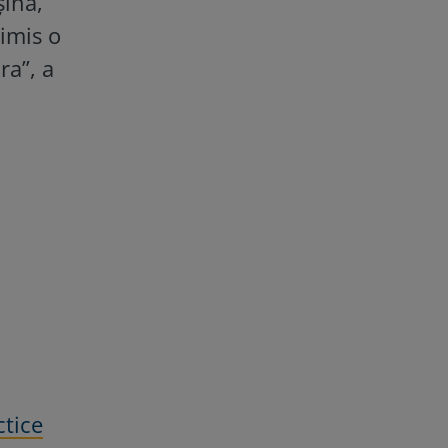
șină,
rimis o
ra”, a
ctice