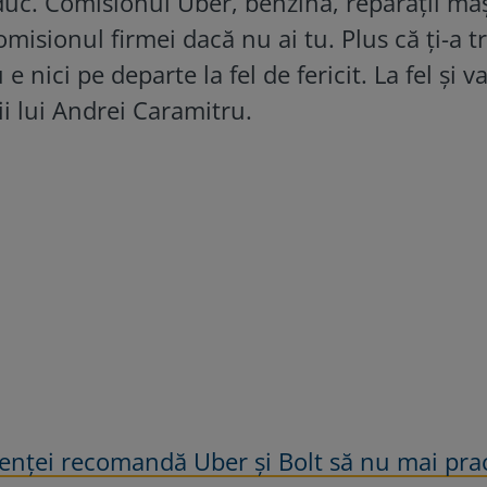
 duc. Comisionul Uber, benzină, reparații ma
misionul firmei dacă nu ai tu. Plus că ți-a t
nici pe departe la fel de fericit. La fel și va
ii lui Andrei Caramitru.
enței recomandă Uber și Bolt să nu mai pra