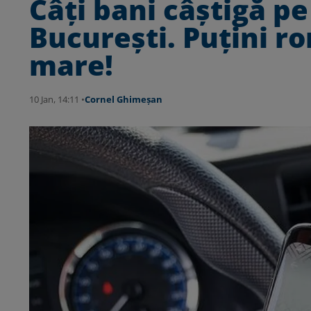
Câţi bani câştigă pe
Bucureşti. Puţini ro
mare!
10 Jan, 14:11 •
Cornel Ghimeșan