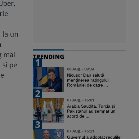
 Uber,
rie
 la un
ă
g mai
TRENDING
1
 și pe
08 Aug. - 09:34
pe
Nicușor Dan salută
menținerea ratingului
României de către ...
2
07 Aug. - 16:01
Arabia Saudită, Turcia şi
Pakistanul au semnat un
acord de ...
3
07 Aug. - 16:21
Guvernul a adoptat regulile