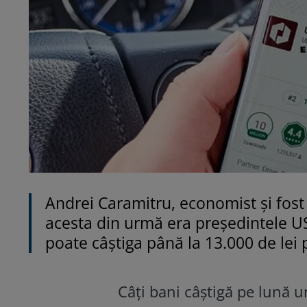
Andrei Caramitru, economist şi fost
acesta din urmă era preşedintele US
poate câştiga până la 13.000 de lei 
Câţi bani câştigă pe lună 