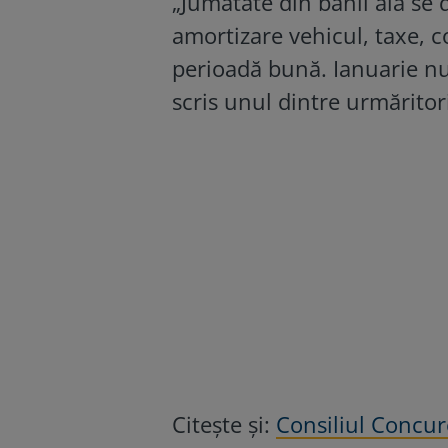
„Jumătate din banii ăia se
amortizare vehicul, taxe, co
perioadă bună. Ianuarie nu e 
scris unul dintre urmăritor
Citeşte şi:
Consiliul Concur