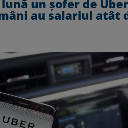
 lună un şofer de Uber
mâni au salariul atât 