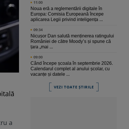
11:00
Noua eră a reglementării digitale în
Europa: Comisia Europeană începe
aplicarea Legii privind inteligența ...
09:34
Nicușor Dan salută menținerea ratingului
României de către Moody’s și spune că
țara „mai ...
09:00
Când începe școala în septembrie 2026.
Calendarul complet al anului școlar, cu
vacanțe și datele ...
VEZI TOATE ȘTIRILE
itală
tru a