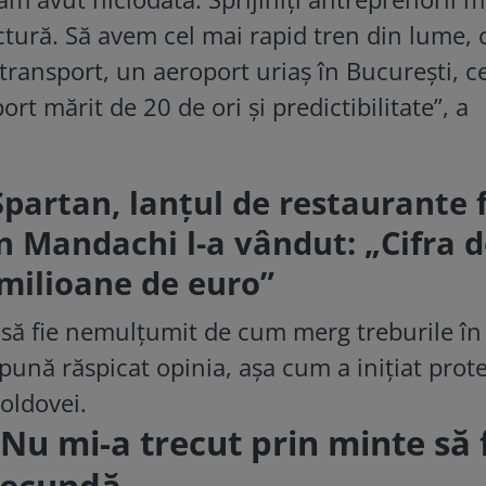
ctură. Să avem cel mai rapid tren din lume, 
transport, un aeroport uriaș în București, c
t mărit de 20 de ori și predictibilitate”, a
Spartan, lanțul de restaurante 
n Mandachi l-a vândut: „Cifra 
 milioane de euro”
să fie nemulţumit de cum merg treburile în
spună răspicat opinia, aşa cum a iniţiat prot
oldovei.
Nu mi-a trecut prin minte să 
isecundă