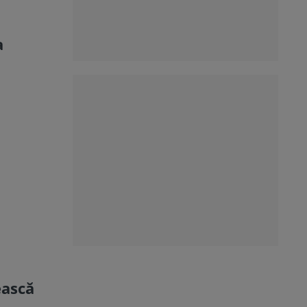
a
ească