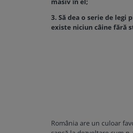
masiv ȋn el;
3. Să dea o serie de legi 
existe niciun câine fără s
România are un culoar favo
șansă la dezvoltare cum n-a