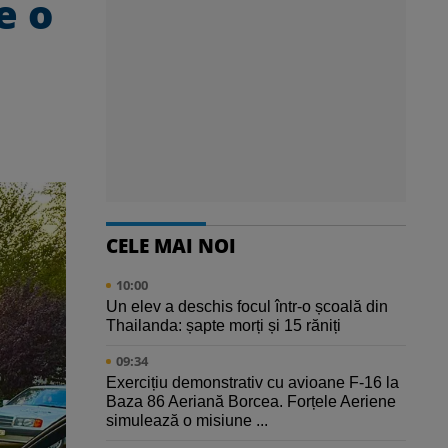
e o
CELE MAI NOI
10:00
Un elev a deschis focul într-o școală din
Thailanda: șapte morți și 15 răniți
09:34
Exercițiu demonstrativ cu avioane F-16 la
Baza 86 Aeriană Borcea. Forțele Aeriene
simulează o misiune ...