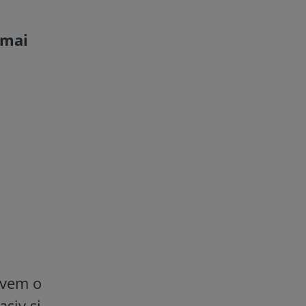
 mai
Avem o
siv și