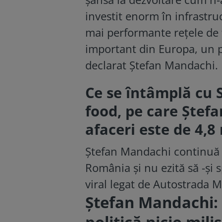
investit enorm în infrastru
mai performante rețele de 
important din Europa, un por
declarat Ştefan Mandachi.
Ce se întâmplă cu 
food, pe care Ștefa
afaceri este de 4,8
Ştefan Mandachi continuă 
România şi nu ezită să -şi 
viral legat de Autostrada M
Ştefan Mandachi: 
politică nicio mil