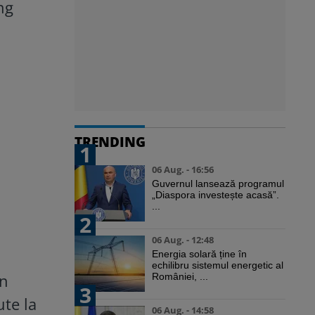
ng
TRENDING
1
06 Aug. - 16:56
Guvernul lansează programul
„Diaspora investește acasă”.
...
2
06 Aug. - 12:48
Energia solară ține în
echilibru sistemul energetic al
în
României, ...
3
ute la
06 Aug. - 14:58