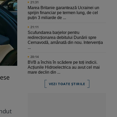
21:31
Marea Britanie garantează Ucrainei un
sprijin financiar pe termen lung, de cel
puțin 3 miliarde de ...
21:11
Scufundarea barjelor pentru
redirecționarea debitului Dunării spre
Cernavodă, amânată din nou. Intervenția
...
20:14
BVB a închis în scădere pe toți indicii.
Acțiunile Hidroelectrica au avut cel mai
mare declin din ...
iese
VEZI TOATE ȘTIRILE
ândut