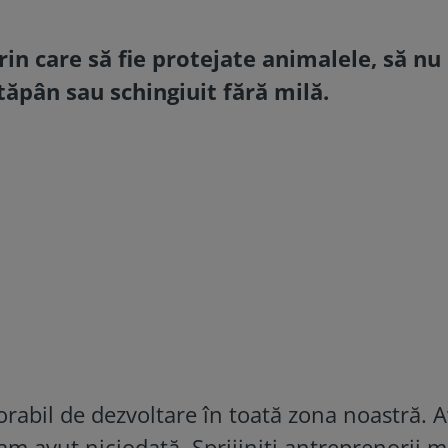
prin care să fie protejate animalele, să nu
tăpân sau schingiuit fără milă.
rabil de dezvoltare în toată zona noastră. 
m avut niciodată. Sprijiniți antreprenorii ma