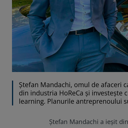
Ştefan Mandachi, omul de afaceri ca
din industria HoReCa şi investeşte c
learning. Planurile antreprenoului s
Ştefan Mandachi a ieşit di