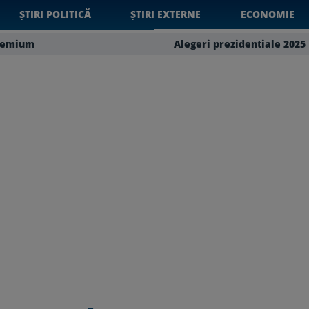
ȘTIRI POLITICĂ
ȘTIRI EXTERNE
ECONOMIE
remium
Alegeri prezidentiale 2025