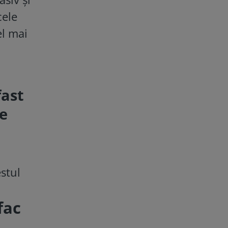
cele
el mai
fast
de
estul
fac