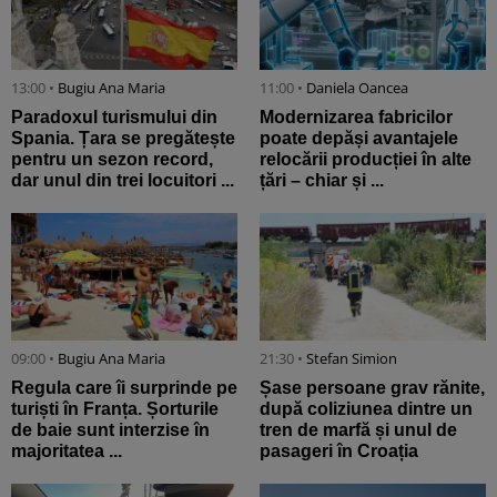
13:00 •
Bugiu ⁠Ana Maria
11:00 •
Daniela Oancea
Paradoxul turismului din
Modernizarea fabricilor
Spania. Țara se pregătește
poate depăși avantajele
pentru un sezon record,
relocării producției în alte
dar unul din trei locuitori ...
țări – chiar și ...
09:00 •
Bugiu ⁠Ana Maria
21:30 •
Stefan Simion
Regula care îi surprinde pe
Șase persoane grav rănite,
turiști în Franța. Șorturile
după coliziunea dintre un
de baie sunt interzise în
tren de marfă și unul de
majoritatea ...
pasageri în Croația