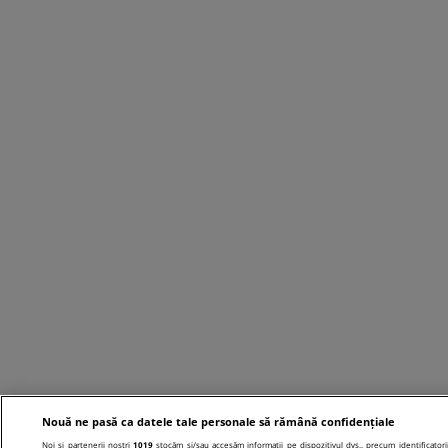
Nouă ne pasă ca datele tale personale să rămână confidențiale
Noi și partenerii noștri
1019
stocăm și/sau accesăm informații pe dispozitivul dvs., precum identificatori