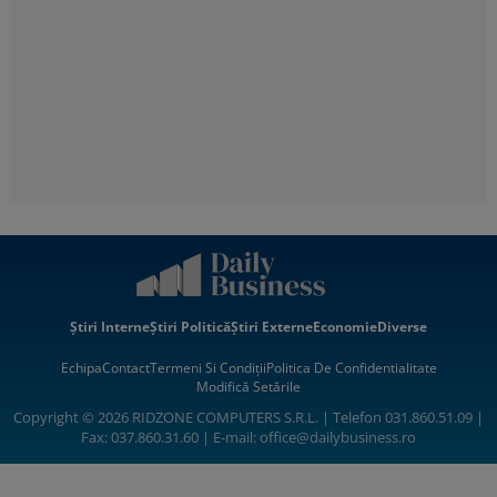
Știri Interne
Știri Politică
Știri Externe
Economie
Diverse
Echipa
Contact
Termeni Si Condiții
Politica De Confidentialitate
Modifică Setările
Copyright © 2026 RIDZONE COMPUTERS S.R.L. | Telefon 031.860.51.09 |
Fax: 037.860.31.60 | E-mail:
office@dailybusiness.ro