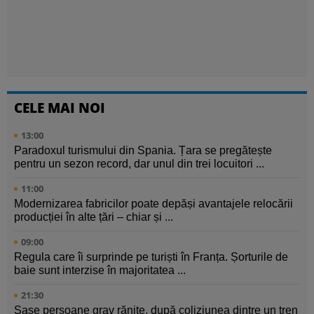
CELE MAI NOI
13:00
Paradoxul turismului din Spania. Țara se pregătește
pentru un sezon record, dar unul din trei locuitori ...
11:00
Modernizarea fabricilor poate depăși avantajele relocării
producției în alte țări – chiar și ...
09:00
Regula care îi surprinde pe turiști în Franța. Șorturile de
baie sunt interzise în majoritatea ...
21:30
Șase persoane grav rănite, după coliziunea dintre un tren