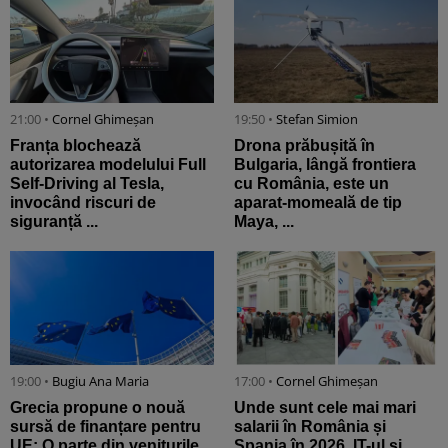
21:00 •
Cornel Ghimeșan
19:50 •
Stefan Simion
Franța blochează
Drona prăbușită în
autorizarea modelului Full
Bulgaria, lângă frontiera
Self-Driving al Tesla,
cu România, este un
invocând riscuri de
aparat-momeală de tip
siguranță ...
Maya, ...
19:00 •
Bugiu ⁠Ana Maria
17:00 •
Cornel Ghimeșan
Grecia propune o nouă
Unde sunt cele mai mari
sursă de finanțare pentru
salarii în România și
UE: O parte din veniturile
Spania în 2026. IT-ul și