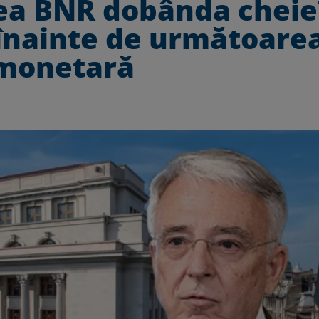
ea BNR dobânda cheie
i înainte de următoare
 monetară