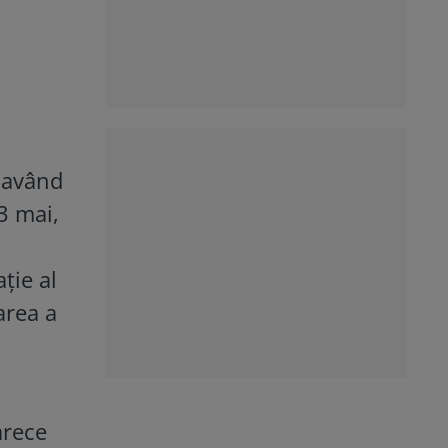
, având
3 mai,
ție al
area a
arece