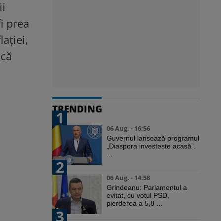
ii
fi prea
ației,
ncă
TRENDING
1
06 Aug. - 16:56
Guvernul lansează programul
„Diaspora investește acasă”.
...
2
06 Aug. - 14:58
Grindeanu: Parlamentul a
evitat, cu votul PSD,
pierderea a 5,8 ...
3