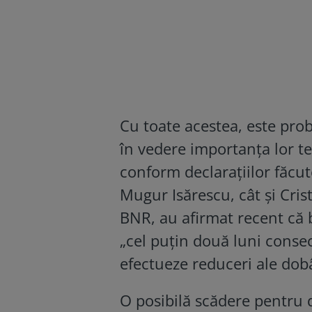
Cu toate acestea, este pro
în vedere importanța lor t
conform declarațiilor făcut
Mugur Isărescu, cât și Cris
BNR, au afirmat recent că 
„cel puțin două luni consec
efectueze reduceri ale dobâ
O posibilă scădere pentru 