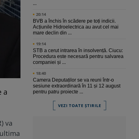
...
20:14
BVB a închis în scădere pe toți indicii.
Acțiunile Hidroelectrica au avut cel mai
mare declin din ...
19:14
STB a cerut intrarea în insolvență. Ciucu:
Procedura este necesară pentru salvarea
companiei și ...
18:40
Camera Deputaților se va reuni într-o
sesiune extraordinară în 11 și 12 august
e a
pentru patru proiecte ...
VEZI TOATE ȘTIRILE
) va
 ultima