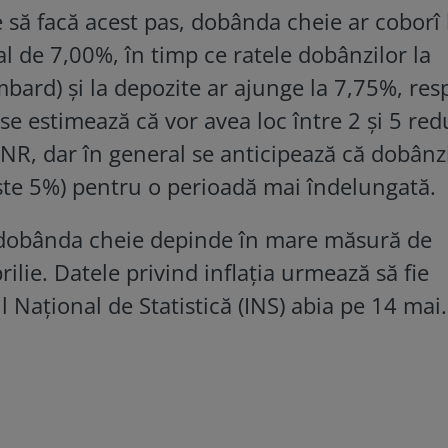
 să facă acest pas, dobânda cheie ar coborî 
al de 7,00%, în timp ce ratele dobânzilor la
ombard) și la depozite ar ajunge la 7,75%, res
se estimează că vor avea loc între 2 și 5 red
NR, dar în general se anticipează că dobânzi
este 5%) pentru o perioadă mai îndelungată.
 dobânda cheie depinde în mare măsură de
prilie. Datele privind inflația urmează să fie
l Național de Statistică (INS) abia pe 14 mai.