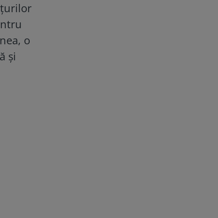
țurilor
entru
enea, o
ă și