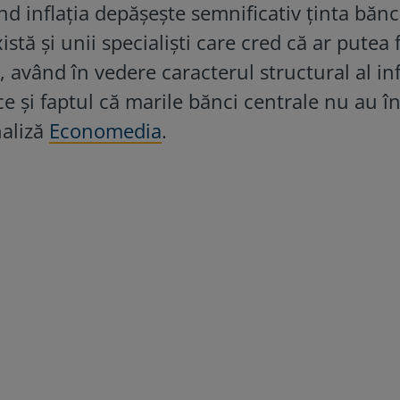
nd inflația depășește semnificativ ținta bănc
istă și unii specialiști care cred că ar putea 
 având în vedere caracterul structural al infl
e și faptul că marile bănci centrale nu au î
naliză
Economedia
.