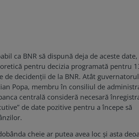
babil ca BNR să dispună deja de aceste date
eoretică pentru decizia programată pentru 1
e de decidenții de la BNR. Atât guvernatorul
tian Popa, membru în consiliul de administra
banca centrală consideră necesară înregistr
utive” de date pozitive pentru a începe să
nzilor.
dobânda cheie ar putea avea loc și asta deo