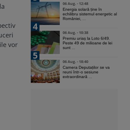
06 Aug. - 12:48
la
Energia solară ține în
echilibru sistemul energetic al
României, ...
4
pectiv
06 Aug. - 10:38
uceri
Premiu uriaș la Loto 6/49.
le vor
Peste 49 de milioane de lei
sunt ...
5
06 Aug. - 18:40
Camera Deputaților se va
reuni într-o sesiune
extraordinară ...